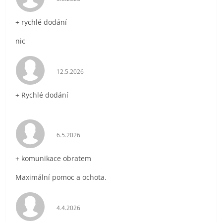
+ rychlé dodání
nic
Hodnocení obchodu je 5 z 5 hvězdiček.
12.5.2026
+ Rychlé dodání
Hodnocení obchodu je 5 z 5 hvězdiček.
6.5.2026
+ komunikace obratem
Maximální pomoc a ochota.
Hodnocení obchodu je 5 z 5 hvězdiček.
4.4.2026