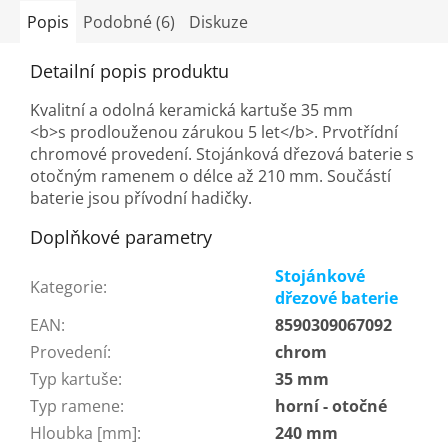
hvězdiček.
Popis
Podobné (6)
Diskuze
Detailní popis produktu
Kvalitní a odolná keramická kartuše 35 mm
<b>s prodlouženou zárukou 5 let</b>. Prvotřídní
chromové provedení. Stojánková dřezová baterie s
otočným ramenem o délce až 210 mm. Součástí
baterie jsou přívodní hadičky.
Doplňkové parametry
Stojánkové
Kategorie
:
dřezové baterie
EAN
:
8590309067092
Provedení
:
chrom
Typ kartuše
:
35 mm
Typ ramene
:
horní - otočné
Hloubka [mm]
:
240 mm