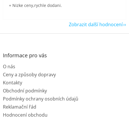
+ Nizke ceny,rychle dodani.
Zobrazit další hodnocení
Z
á
p
a
Informace pro vás
t
O nás
í
Ceny a způsoby dopravy
Kontakty
Obchodní podmínky
Podmínky ochrany osobních údajů
Reklamační řád
Hodnocení obchodu