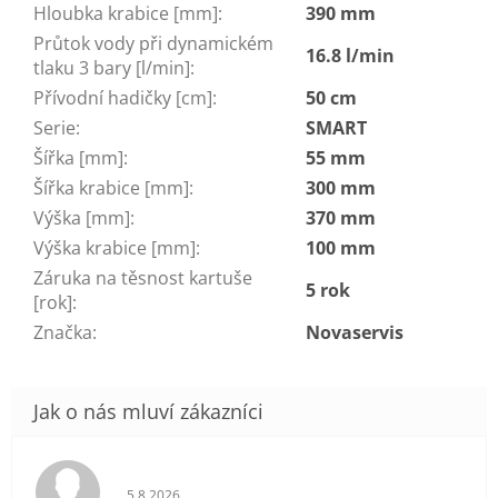
Hloubka krabice [mm]
:
390 mm
Průtok vody při dynamickém
16.8 l/min
tlaku 3 bary [l/min]
:
Přívodní hadičky [cm]
:
50 cm
Serie
:
SMART
Šířka [mm]
:
55 mm
Šířka krabice [mm]
:
300 mm
Výška [mm]
:
370 mm
Výška krabice [mm]
:
100 mm
Záruka na těsnost kartuše
5 rok
[rok]
:
Značka
:
Novaservis
Hodnocení obchodu je 5 z 5 hvězdiček.
5.8.2026