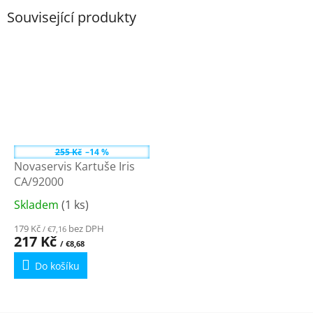
Související produkty
255 Kč
–14 %
Novaservis Kartuše Iris
CA/92000
Skladem
(1 ks)
Průměrné
hodnocení
179 Kč
bez DPH
/ €7,16
produktu
217 Kč
/ €8,68
je
Do košíku
4,3
z
5