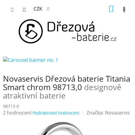
Přejít
NÁKUP
CZK
na
KOŠÍK
obsah
Novaservis Dřezová baterie Titania
Smart chrom 98713,0
designově
atraktivní baterie
98713-0
Průměrné
2 hodnocení
Značka:
Novaservis
Podrobnosti hodnocení
hodnocení
produktu
je