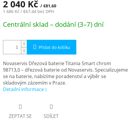
2 040 Kč
/ €81,60
1 686 Kč
/ €67,44
bez DPH
Měrná
Centrální sklad – dodání (3–7) dní
cena:
Přidat do košíku
Novaservis Dřezová baterie Titania Smart chrom
98713,0 – dřezová baterie od Novaservis. Specializujeme
se na baterie, nabízíme poradenství a výběr se
skladovým zázemím v Praze.
Detailní informace
ZEPTAT SE
SDÍLET