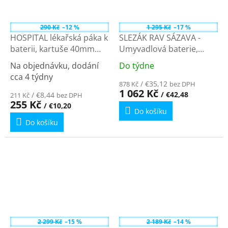
290 Kč
–12 %
1 295 Kč
–17 %
HOSPITAL lékařská páka k
SLEZÁK RAV SÁZAVA -
baterii, kartuše 40mm
Umyvadlová baterie,
MP40
Chrom SA601.0/26 - 100
Na objednávku, dodání
Do týdne
Průměrné
mm
Průměrné
cca 4 týdny
hodnocení
hodnocení
/ €35,12
878 Kč
bez DPH
produktu
1 062 Kč
/ €42,48
produktu
/ €8,44
211 Kč
bez DPH
je
255 Kč
/ €10,20
je
Do košíku
4,0
5,0
Do košíku
z
z
5
5
hvězdiček.
hvězdiček.
2 299 Kč
–15 %
2 189 Kč
–14 %