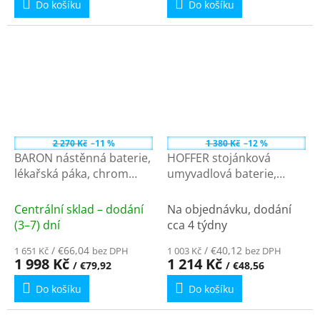
Do košíku
Do košíku
2 270 Kč
–11 %
1 380 Kč
–12 %
BARON nástěnná baterie,
HOFFER stojánková
lékařská páka, chrom
umyvadlová baterie,
612.014.1
otočné ramínko, lékařská
páka, chrom 424.004.1
Centrální sklad – dodání
Na objednávku, dodání
(3–7) dní
cca 4 týdny
/ €66,04
/ €40,12
1 651 Kč
bez DPH
1 003 Kč
bez DPH
1 998 Kč
1 214 Kč
/ €79,92
/ €48,56
Do košíku
Do košíku