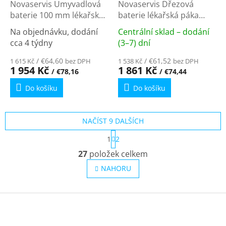
Novaservis Umyvadlová
Novaservis Dřezová
baterie 100 mm lékařská
baterie lékařská páka
páka Metalia 55 chrom
Metalia 55 chrom
Na objednávku, dodání
Centrální sklad – dodání
55077L,0
55091L,0
Průměrné
Průměrné
cca 4 týdny
(3–7) dní
hodnocení
hodnocení
produktu
/ €64,60
produktu
/ €61,52
1 615 Kč
bez DPH
1 538 Kč
bez DPH
1 954 Kč
1 861 Kč
/ €78,16
/ €74,44
je
je
5,0
5,0
Do košíku
Do košíku
z
z
5
5
hvězdiček.
hvězdiček.
NAČÍST 9 DALŠÍCH
S
1
2
t
O
r
27
položek celkem
v
á
l
n
NAHORU
k
á
o
d
v
Z
a
á
c
á
n
í
p
í
p