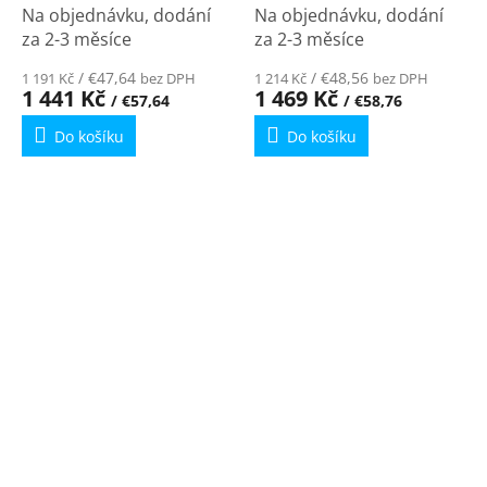
chrom 52147
chrom 52034
Na objednávku, dodání
Na objednávku, dodání
za 2-3 měsíce
za 2-3 měsíce
/ €47,64
/ €48,56
1 191 Kč
bez DPH
1 214 Kč
bez DPH
1 441 Kč
1 469 Kč
/ €57,64
/ €58,76
Do košíku
Do košíku