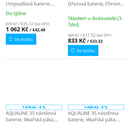
Umyvadlová baterie,
Dřezová baterie, Chrom
Chrom SA601.5/26 - 150
SA605.5 - 1/2"
Do týdne
Průměrné
mm
Skladem u dodavatele (3-
hodnocení
/ €35,12
878 Kč
bez DPH
7dní)
produktu
1 062 Kč
/ €42,48
je
/ €27,52
688 Kč
bez DPH
Do košíku
833 Kč
5,0
/ €33,32
z
Do košíku
5
hvězdiček.
1 579 Kč
–8 %
1 609 Kč
–8 %
AQUALINE 35 nástěnná
AQUALINE 35 nástěnná
baterie, lékařská páka,
baterie, lékařská páka,
ramínko S, 177mm,
ramínko ploché, 220mm,