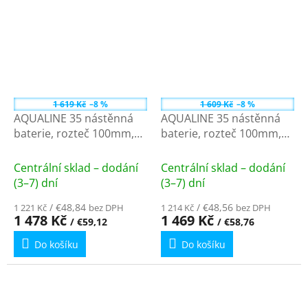
1 619 Kč
–8 %
1 609 Kč
–8 %
AQUALINE 35 nástěnná
AQUALINE 35 nástěnná
baterie, rozteč 100mm,
baterie, rozteč 100mm,
lékařská páka, ramínko
lékařská páka, ramínko
ploché zvýšené, 220mm,
ploché, 220mm, chrom
Centrální sklad – dodání
Centrální sklad – dodání
chrom 52044
52024
(3–7) dní
(3–7) dní
/ €48,84
/ €48,56
1 221 Kč
bez DPH
1 214 Kč
bez DPH
1 478 Kč
1 469 Kč
/ €59,12
/ €58,76
Do košíku
Do košíku