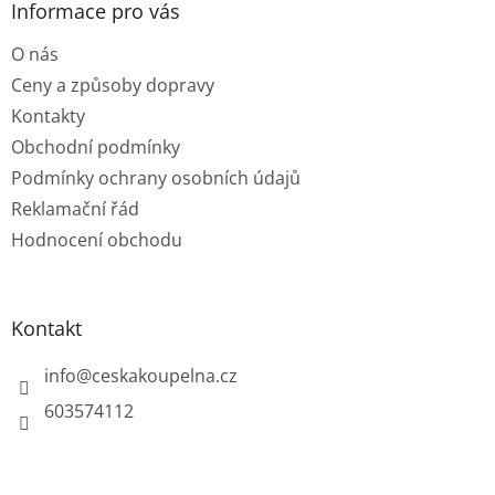
a
Informace pro vás
r
t
v
O nás
í
k
y
Ceny a způsoby dopravy
v
Kontakty
ý
p
Obchodní podmínky
i
Podmínky ochrany osobních údajů
s
u
Reklamační řád
Hodnocení obchodu
Kontakt
info
@
ceskakoupelna.cz
603574112