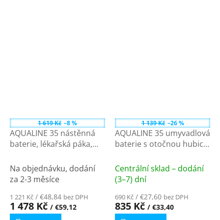
1 619 Kč
–8 %
1 139 Kč
–26 %
AQUALINE 35 nástěnná
AQUALINE 35 umyvadlová
baterie, lékařská páka,
baterie s otočnou hubicí,
ramínko ploché zvýšené,
lékařská páka, chrom
220mm, chrom 52144
54196
Na objednávku, dodání
Centrální sklad – dodání
za 2-3 měsíce
(3–7) dní
/ €48,84
/ €27,60
1 221 Kč
bez DPH
690 Kč
bez DPH
1 478 Kč
835 Kč
/ €59,12
/ €33,40