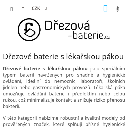
Přejít
NÁKUP
CZK
na
KOŠÍK
obsah
Dřezové baterie s lékařskou pákou
Dřezové baterie s lékařskou pákou
jsou speciálním
typem baterií navržených pro snadné a hygienické
ovládání, ideální do nemocnic, laboratoří, školních
jídelen nebo gastronomických provozů. Lékařská páka
umožňuje ovládání baterie i předloktím nebo celou
rukou, což minimalizuje kontakt a snižuje riziko přenosu
bakterií.
V této kategorii nabízíme robustní a kvalitní modely od
prověřených značek, které splňují přísné hygienické