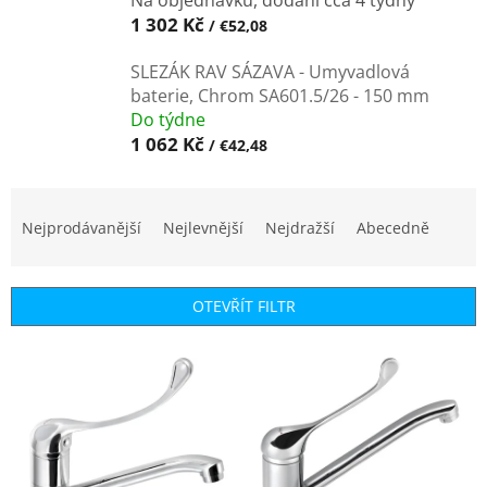
1 302 Kč
/ €52,08
SLEZÁK RAV SÁZAVA - Umyvadlová
baterie, Chrom SA601.5/26 - 150 mm
Do týdne
1 062 Kč
/ €42,48
Ř
a
Nejprodávanější
Nejlevnější
Nejdražší
Abecedně
z
e
n
OTEVŘÍT FILTR
í
p
V
r
ý
o
p
d
i
u
s
k
p
t