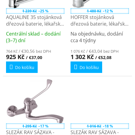
r
ů
o
1 239 Kč
–25 %
1 480 Kč
–12 %
d
AQUALINE 35 stojánková
HOFFER stojánková
u
dřezová baterie, lékařská
dřezová baterie, lékařská
k
páka, chrom 54139
páka, 221mm, chrom
Centrální sklad – dodání
Na objednávku, dodání
t
424.054.1
Průměrné
Průměrné
(3–7) dní
cca 4 týdny
ů
hodnocení
hodnocení
produktu
/ €30,56
produktu
/ €43,04
764 Kč
bez DPH
1 076 Kč
bez DPH
925 Kč
1 302 Kč
/ €37,00
/ €52,08
je
je
5,0
4,3
Do košíku
Do košíku
z
z
5
5
hvězdiček.
hvězdiček.
1 295 Kč
–17 %
1 016 Kč
–18 %
SLEZÁK RAV SÁZAVA -
SLEZÁK RAV SÁZAVA -