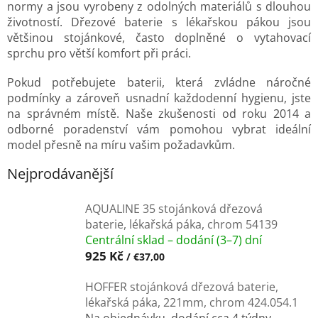
normy a jsou vyrobeny z odolných materiálů s dlouhou
životností. Dřezové baterie s lékařskou pákou jsou
většinou stojánkové, často doplněné o vytahovací
sprchu pro větší komfort při práci.
Pokud potřebujete baterii, která zvládne náročné
podmínky a zároveň usnadní každodenní hygienu, jste
na správném místě. Naše zkušenosti od roku 2014 a
odborné poradenství vám pomohou vybrat ideální
model přesně na míru vašim požadavkům.
Nejprodávanější
AQUALINE 35 stojánková dřezová
baterie, lékařská páka, chrom 54139
Centrální sklad – dodání (3–7) dní
925 Kč
/ €37,00
HOFFER stojánková dřezová baterie,
lékařská páka, 221mm, chrom 424.054.1
Na objednávku, dodání cca 4 týdny