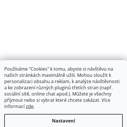
Používáme "Cookies" k tomu, abyste si návštěvu na
našich stránkách maximálně užili. Mohou sloužit k
personalizaci obsahu a reklam, k analýze návštěvnosti
Retro koupelna
a ke zobrazení různých pluginů třetích stran (např.
sociální sítě, online chat apod.). Můžete je všechny
přijmout nebo si vybrat které chcete zakázat. Více
informací
zde
.
Vytvořil Shoptet
+
plnenieshopu.cz
Nastavení