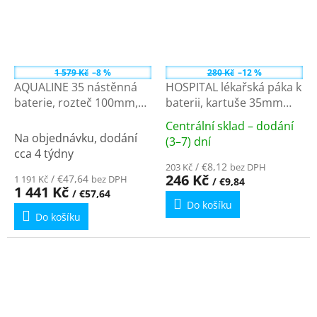
1 579 Kč
–8 %
280 Kč
–12 %
AQUALINE 35 nástěnná
HOSPITAL lékařská páka k
baterie, rozteč 100mm,
baterii, kartuše 35mm
lékařská páka, ramínko S,
MP35
Centrální sklad – dodání
177mm, chrom 52234
Průměrné
Na objednávku, dodání
(3–7) dní
hodnocení
cca 4 týdny
produktu
/ €8,12
203 Kč
bez DPH
246 Kč
/ €47,64
1 191 Kč
bez DPH
/ €9,84
je
1 441 Kč
/ €57,64
5,0
Do košíku
z
Do košíku
5
hvězdiček.