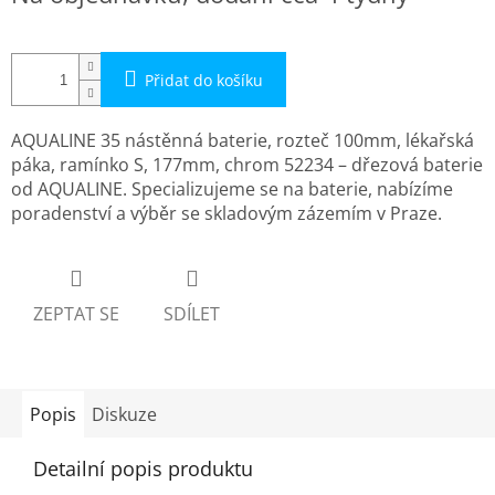
cena:
Přidat do košíku
AQUALINE 35 nástěnná baterie, rozteč 100mm, lékařská
páka, ramínko S, 177mm, chrom 52234 – dřezová baterie
od AQUALINE. Specializujeme se na baterie, nabízíme
poradenství a výběr se skladovým zázemím v Praze.
ZEPTAT SE
SDÍLET
Popis
Diskuze
Detailní popis produktu