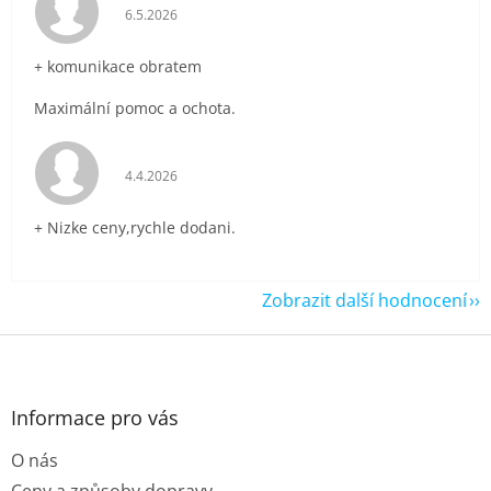
Hodnocení obchodu je 5 z 5 hvězdiček.
6.5.2026
+ komunikace obratem
Maximální pomoc a ochota.
Hodnocení obchodu je 5 z 5 hvězdiček.
4.4.2026
+ Nizke ceny,rychle dodani.
Zobrazit další hodnocení
Z
á
p
a
Informace pro vás
t
O nás
í
Ceny a způsoby dopravy