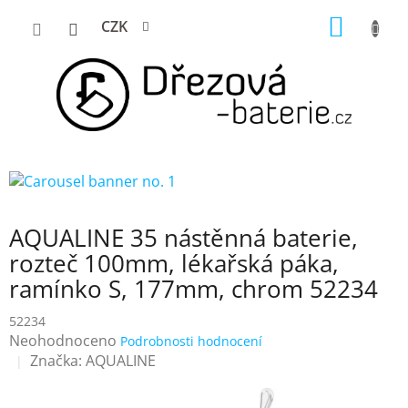
Přejít
NÁKUP
CZK
na
KOŠÍK
obsah
AQUALINE 35 nástěnná baterie,
rozteč 100mm, lékařská páka,
ramínko S, 177mm, chrom 52234
52234
Průměrné
Neohodnoceno
Podrobnosti hodnocení
hodnocení
Značka:
AQUALINE
produktu
je