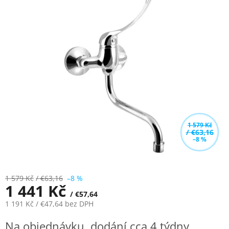
0,0
z
5
hvězdiček.
1 579 Kč
/ €63,16
–8 %
1 579 Kč
/ €63,16
–8 %
1 441 Kč
/ €57,64
1 191 Kč
/ €47,64
bez DPH
Měrná
Na objednávku, dodání cca 4 týdny