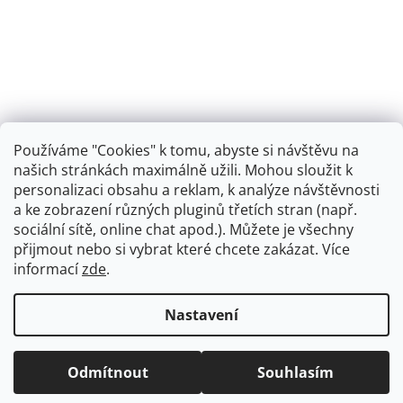
Používáme "Cookies" k tomu, abyste si návštěvu na
našich stránkách maximálně užili. Mohou sloužit k
personalizaci obsahu a reklam, k analýze návštěvnosti
Retro koupelna
a ke zobrazení různých pluginů třetích stran (např.
sociální sítě, online chat apod.). Můžete je všechny
přijmout nebo si vybrat které chcete zakázat. Více
informací
zde
.
Vytvořil Shoptet
+
plnenieshopu.cz
Nastavení
Copyright 2026
Dřezová-baterie.cz
. Všechna práva
Odmítnout
Souhlasím
vyhrazena.