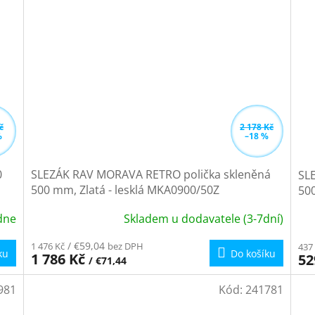
č
2 178 Kč
%
–18 %
0
SLEZÁK RAV MORAVA RETRO polička skleněná
SL
500 mm, Zlatá - lesklá MKA0900/50Z
500
dne
Skladem u dodavatele (3-7dní)
/ €59,04
1 476 Kč
bez DPH
437
ku
Do košíku
1 786 Kč
52
/ €71,44
981
Kód:
241781