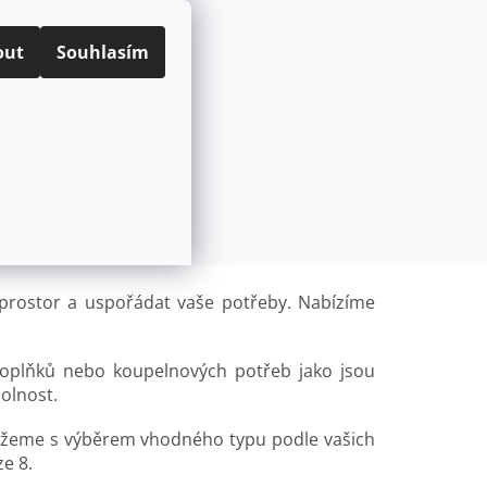
ODNÍ PODMÍNKY
PODMÍNKY OCHRANY OSOBNÍCH ÚDAJŮ
CZK
Přihlášení
out
Souhlasím
NÁKUPNÍ
Prázdný košík
KOŠÍK
ÍVAČE
POD OKNO
KARTUŠE A VENTILY K BATERIÍM
t prostor a uspořádat vaše potřeby. Nabízíme
doplňků nebo koupelnových potřeb jako jsou
olnost.
můžeme s výběrem vhodného typu podle vašich
e 8.