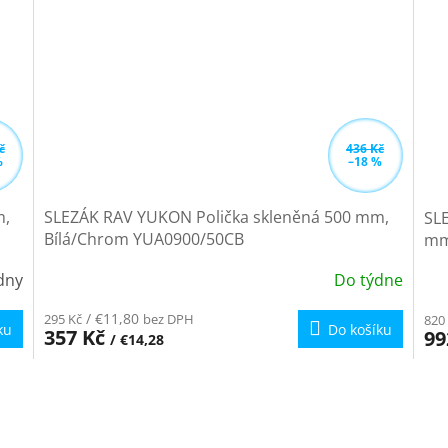
č
436 Kč
%
–18 %
m,
SLEZÁK RAV YUKON Polička skleněná 500 mm,
SLE
Bílá/Chrom YUA0900/50CB
mm
ýdny
Do týdne
/ €11,80
295 Kč
bez DPH
820
ku
Do košíku
357 Kč
99
/ €14,28