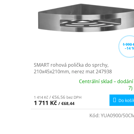
s
k
p
t
r
ů
o
d
u
k
1 990 
–14 
t
ů
SMART rohová polička do sprchy,
210x45x210mm, nerez mat 247938
Centrální sklad – dodání
Průměrné
7)
hodnocení
/ €56,56
1 414 Kč
bez DPH
produktu
Do koší
1 711 Kč
/ €68,44
je
5,0
Kód:
YUA0900/50C
z
5
hvězdiček.