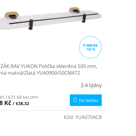
1 169 Kč
–18 %
EZÁK RAV YUKON Polička skleněná 500 mm,
rná matná/Zlatá YUA0900/50CMATZ
2-4 týdny
/ €31,68
 Kč
bez DPH
Do košíku
8 Kč
/ €38,32
Kód:
YUA0704CB