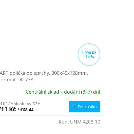
1 990 Kč
–14 %
ART polička do sprchy, 300x45x128mm,
rez mat 241738
Centrální sklad – dodání (3–7) dní
/ €56,56
4 Kč
bez DPH
Do košíku
711 Kč
/ €68,44
Kód:
UNM X208-10