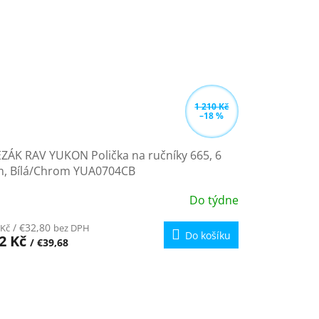
1 210 Kč
–18 %
ZÁK RAV YUKON Polička na ručníky 665, 6
, Bílá/Chrom YUA0704CB
Do týdne
/ €32,80
 Kč
bez DPH
Do košíku
2 Kč
/ €39,68