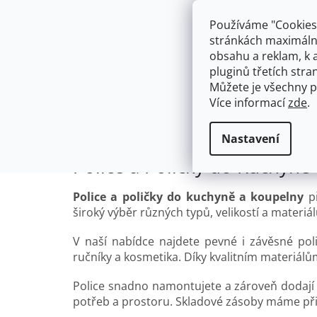
Přejít
603574112
info@ceskakoupelna.cz
na
Používáme "Cookies"
obsah
stránkách maximálně
obsahu a reklam, k 
pluginů třetích stran
Můžete je všechny p
Více informací
zde
.
AKCE
NÁSTĚNNÉ 150/100MM
SE SPRCH
Police a Poličky do Kuchyně a Koupel
Domů
Nastavení
Police a Poličky do Kuchyně
Police a poličky do kuchyně a koupelny
př
široký výběr různých typů, velikostí a materiál
V naší nabídce najdete pevné i závěsné po
ručníky a kosmetika. Díky kvalitním materiá
Police snadno namontujete a zároveň dodají
potřeb a prostoru. Skladové zásoby máme př