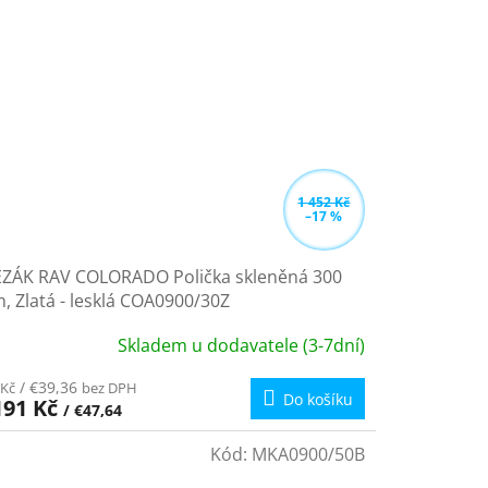
1 452 Kč
–17 %
EZÁK RAV COLORADO Polička skleněná 300
 Zlatá - lesklá COA0900/30Z
Skladem u dodavatele (3-7dní)
/ €39,36
 Kč
bez DPH
Do košíku
191 Kč
/ €47,64
Kód:
MKA0900/50B