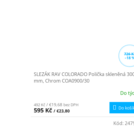
726 K
–18 
SLEZÁK RAV COLORADO Polička skleněná 30
mm, Chrom COA0900/30
Do tý
/ €19,68
492 Kč
bez DPH
Do koší
595 Kč
/ €23,80
Kód:
247