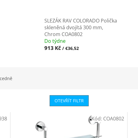
SLEZÁK RAV COLORADO Polička
skleněná dvojítá 300 mm,
Chrom COA0802
Do týdne
913 Kč
/ €36,52
cedně
OTEVŘÍT FILTR
938
Kód:
COA0802