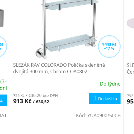
Kč
1 113 Kč
%
–17 %
SLEZÁK RAV COLORADO Polička skleněná
SL
dvojítá 300 mm, Chrom COA0802
Če
 (3–
Do týdne
 dní
/ €30,20
755 Kč
bez DPH
792
Do košíku
913 Kč
95
ku
/ €36,52
MAT
Kód:
YUA0900/50CB