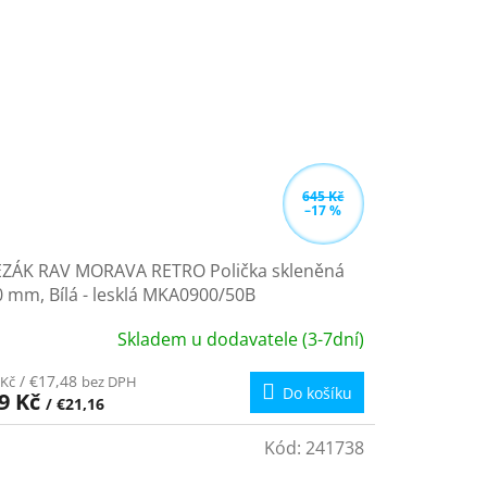
645 Kč
–17 %
EZÁK RAV MORAVA RETRO Polička skleněná
 mm, Bílá - lesklá MKA0900/50B
Skladem u dodavatele (3-7dní)
/ €17,48
 Kč
bez DPH
Do košíku
9 Kč
/ €21,16
Kód:
241738