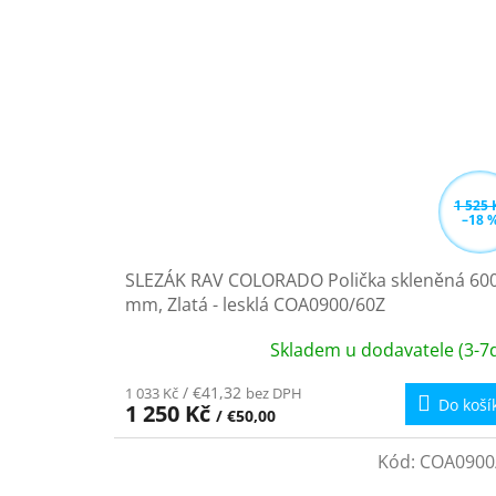
1 525 
–18 
SLEZÁK RAV COLORADO Polička skleněná 60
mm, Zlatá - lesklá COA0900/60Z
Skladem u dodavatele (3-7d
/ €41,32
1 033 Kč
bez DPH
Do koší
1 250 Kč
/ €50,00
Kód:
COA0900