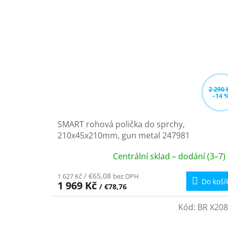
2 290 
–14 
SMART rohová polička do sprchy,
210x45x210mm, gun metal 247981
Centrální sklad – dodání (3–7)
/ €65,08
1 627 Kč
bez DPH
Do koší
1 969 Kč
/ €78,76
Kód:
BR X208