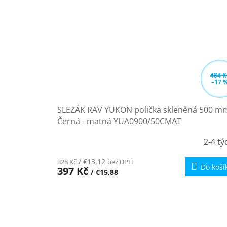
484 K
–17 
SLEZÁK RAV YUKON polička skleněná 500 m
Černá - matná YUA0900/50CMAT
2-4 t
/ €13,12
328 Kč
bez DPH
Do koší
397 Kč
/ €15,88