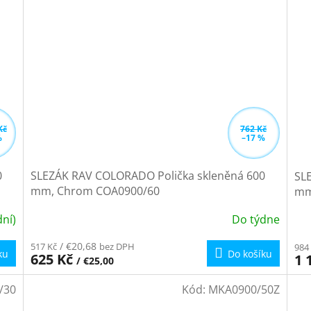
Kč
762 Kč
%
–17 %
0
SLEZÁK RAV COLORADO Polička skleněná 600
SL
mm, Chrom COA0900/60
mm,
ní)
Do týdne
/ €20,68
517 Kč
bez DPH
984
ku
Do košíku
625 Kč
1 
/ €25,00
/30
Kód:
MKA0900/50Z