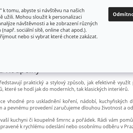
O NÁS
CENY A ZPŮSOBY DOPRAVY
KONTAKTY
OBCH
 k tomu, abyste si návštěvu na našich
Odmítn
 užili. Mohou sloužit k personalizaci
analýze návštěvnosti a ke zobrazení různých
HLEDAT
 (např. sociální sítě, online chat apod.).
řijmout nebo si vybrat které chcete zakázat.
OU
FLEXIBILNÍ
STOJÁNKOVÉ
PRO NÍZKOTLAKÉ OHŘ
ny
 a Koupelny
edstavují praktický a stylový způsob, jak efektivně využí
ů, které se hodí jak do moderních, tak klasických interiérů.
lice vhodné pro uskladnění koření, nádobí, kuchyňských 
lům a pevnému provedení zaručujeme dlouhou životnost a od
 vaší kuchyni či koupelně šmrnc a pořádek. Rádi vám po
ipravené k rychlému odeslání nebo osobnímu odběru v Praz