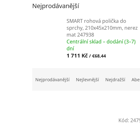
Nejprodávanější
SMART rohová polička do
sprchy, 210x45x210mm, nerez
mat 247938
Centrální sklad – dodání (3–7)
dní
1 711 Kč
/ €68,44
Ř
a
Nejprodávanější
Nejlevnější
Nejdražší
Abe
z
e
n
í
p
V
r
Kód:
247
ý
o
p
d
i
u