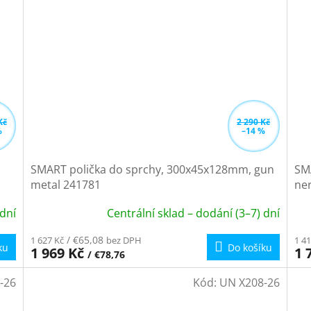
Kč
2 290 Kč
%
–14 %
SMART polička do sprchy, 300x45x128mm, gun
SM
metal 241781
ne
 dní
Centrální sklad – dodání (3–7) dní
/ €65,08
1 627 Kč
bez DPH
1 41
ku
Do košíku
1 969 Kč
1 
/ €78,76
-26
Kód:
UN X208-26