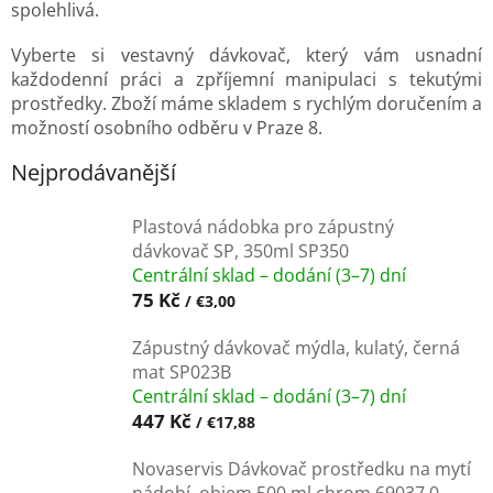
spolehlivá.
Vyberte si vestavný dávkovač, který vám usnadní
každodenní práci a zpříjemní manipulaci s tekutými
prostředky. Zboží máme skladem s rychlým doručením a
možností osobního odběru v Praze 8.
Nejprodávanější
Plastová nádobka pro zápustný
dávkovač SP, 350ml SP350
Centrální sklad – dodání (3–7) dní
75 Kč
/ €3,00
Zápustný dávkovač mýdla, kulatý, černá
mat SP023B
Centrální sklad – dodání (3–7) dní
447 Kč
/ €17,88
Novaservis Dávkovač prostředku na mytí
nádobí, objem 500 ml chrom 69037,0