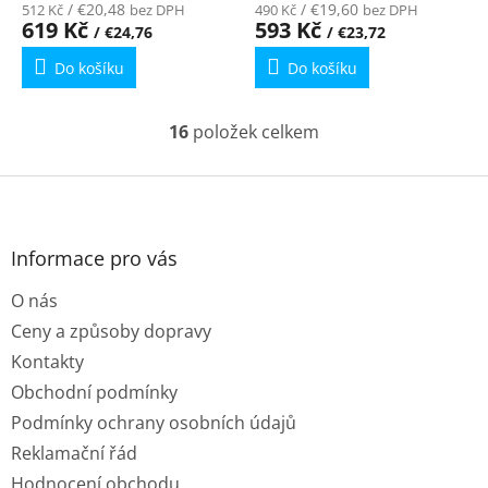
produktu
/ €20,48
produktu
/ €19,60
512 Kč
bez DPH
490 Kč
bez DPH
619 Kč
593 Kč
/ €24,76
/ €23,72
je
je
5,0
4,5
Do košíku
Do košíku
z
z
5
5
hvězdiček.
hvězdiček.
16
položek celkem
O
v
l
Z
á
á
d
p
a
a
Informace pro vás
c
t
í
O nás
í
p
r
Ceny a způsoby dopravy
v
Kontakty
k
y
Obchodní podmínky
v
Podmínky ochrany osobních údajů
ý
p
Reklamační řád
i
Hodnocení obchodu