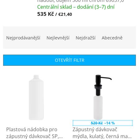
Centrální sklad – dodání (3–7) dní
535 Kč
/ €21,40
Ř
a
Nejprodávanější
Nejlevnější
Nejdražší
Abecedně
z
e
n
OTEVŘÍT FILTR
í
p
V
r
ý
o
p
d
i
u
s
k
p
t
r
ů
o
520 Kč
–14 %
d
Plastová nádobka pro
Zápustný dávkovač
u
zápustný dávkovač SP,
mýdla, kulatý, černá mat