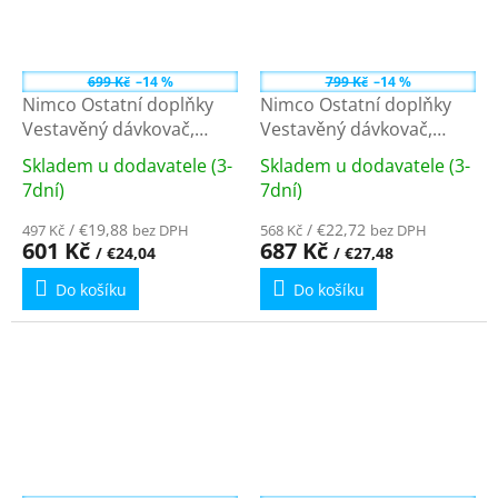
699 Kč
–14 %
799 Kč
–14 %
Nimco Ostatní doplňky
Nimco Ostatní doplňky
Vestavěný dávkovač,
Vestavěný dávkovač,
pumpa 35 mm + hadička
pumpa 35 mm UNC
Skladem u dodavatele (3-
Skladem u dodavatele (3-
UN 4031VH-26
4031V-90
Průměrné
Průměrné
7dní)
7dní)
hodnocení
hodnocení
produktu
/ €19,88
produktu
/ €22,72
497 Kč
bez DPH
568 Kč
bez DPH
601 Kč
687 Kč
/ €24,04
/ €27,48
je
je
5,0
3,8
Do košíku
Do košíku
z
z
5
5
hvězdiček.
hvězdiček.