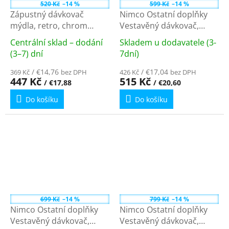
520 Kč
–14 %
599 Kč
–14 %
Zápustný dávkovač
Nimco Ostatní doplňky
mýdla, retro, chrom
Vestavěný dávkovač,
SP002
pumpa 27 mm UN 2031V-
Centrální sklad – dodání
Skladem u dodavatele (3-
26
Průměrné
Průměrné
(3–7) dní
7dní)
hodnocení
hodnocení
produktu
/ €14,76
produktu
/ €17,04
369 Kč
bez DPH
426 Kč
bez DPH
447 Kč
515 Kč
/ €17,88
/ €20,60
je
je
5,0
5,0
Do košíku
Do košíku
z
z
5
5
hvězdiček.
hvězdiček.
699 Kč
–14 %
799 Kč
–14 %
Nimco Ostatní doplňky
Nimco Ostatní doplňky
Vestavěný dávkovač,
Vestavěný dávkovač,