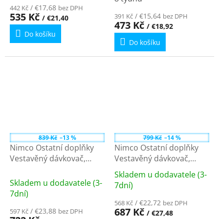
produktu
/ €17,68
442 Kč
bez DPH
535 Kč
/ €15,64
391 Kč
bez DPH
/ €21,40
je
473 Kč
/ €18,92
4,3
Do košíku
z
Do košíku
5
hvězdiček.
839 Kč
–13 %
799 Kč
–14 %
Nimco Ostatní doplňky
Nimco Ostatní doplňky
Vestavěný dávkovač,
Vestavěný dávkovač,
pumpa 35 mm + hadička
pumpa 35 mm UNM
Skladem u dodavatele (3-
UNM 4031VH-10
4031V-10
Průměrné
Skladem u dodavatele (3-
7dní)
hodnocení
7dní)
produktu
/ €22,72
568 Kč
bez DPH
687 Kč
/ €23,88
597 Kč
bez DPH
/ €27,48
je