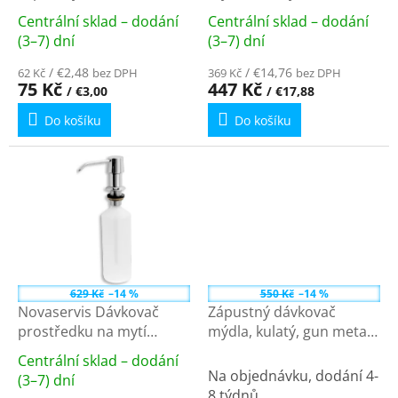
k
350ml SP350
SP023B
Centrální sklad – dodání
Centrální sklad – dodání
t
Průměrné
Průměrné
(3–7) dní
(3–7) dní
ů
hodnocení
hodnocení
produktu
/ €2,48
produktu
/ €14,76
62 Kč
bez DPH
369 Kč
bez DPH
75 Kč
447 Kč
/ €3,00
/ €17,88
je
je
4,7
3,8
Do košíku
Do košíku
z
z
5
5
hvězdiček.
hvězdiček.
629 Kč
–14 %
550 Kč
–14 %
Novaservis Dávkovač
Zápustný dávkovač
prostředku na mytí
mýdla, kulatý, gun metal
nádobí, objem 500 ml
SP023GM
Centrální sklad – dodání
chrom 69037,0
Průměrné
Na objednávku, dodání 4-
(3–7) dní
hodnocení
8 týdnů