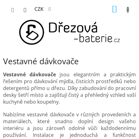
Přejít
NÁKUP
CZK
na
KOŠÍK
obsah
Vestavné dávkovače
Vestavné dávkovače
jsou elegantním a praktickým
řešením pro dávkování mýdla, čisticích prostředků nebo
detergentů přímo u dřezu. Díky zabudování do pracovní
desky šetří místo a zajišťují čistý a přehledný vzhled vaší
kuchyně nebo koupelny.
Nabízíme vestavné dávkovače v různých provedeních a
materiálech, které snadno doplní design vašeho
interiéru a jsou zároveň odolné vůči každodennímu
používání. Instalace je jednoduchá a funkčnost