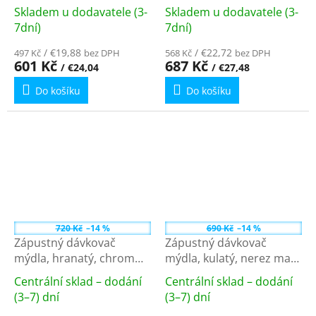
pumpa 35 mm UN 4031V-
pumpa 35 mm + hadička
Skladem u dodavatele (3-
Skladem u dodavatele (3-
26
UN 6031V-26
Průměrné
Průměrné
7dní)
7dní)
hodnocení
hodnocení
produktu
/ €19,88
produktu
/ €22,72
497 Kč
bez DPH
568 Kč
bez DPH
601 Kč
687 Kč
/ €24,04
/ €27,48
je
je
3,5
3,9
Do košíku
Do košíku
z
z
5
5
hvězdiček.
hvězdiček.
720 Kč
–14 %
690 Kč
–14 %
Zápustný dávkovač
Zápustný dávkovač
mýdla, hranatý, chrom
mýdla, kulatý, nerez mat
SP011
SP010
Centrální sklad – dodání
Centrální sklad – dodání
Průměrné
Průměrné
(3–7) dní
(3–7) dní
hodnocení
hodnocení