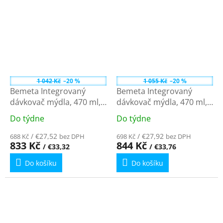
1 042 Kč
–20 %
1 055 Kč
–20 %
Bemeta Integrovaný
Bemeta Integrovaný
dávkovač mýdla, 470 ml,
dávkovač mýdla, 470 ml,
mosaz/plast, černý
mosaz/plast, lesk
Do týdne
Do týdne
Průměrné
Průměrné
136109010
136109012
hodnocení
hodnocení
/ €27,52
/ €27,92
688 Kč
bez DPH
698 Kč
bez DPH
produktu
produktu
833 Kč
844 Kč
/ €33,32
/ €33,76
je
je
Do košíku
Do košíku
5,0
5,0
z
z
5
5
hvězdiček.
hvězdiček.