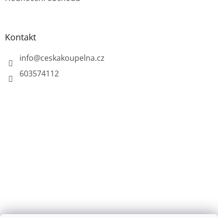
s
u
Kontakt
info
@
ceskakoupelna.cz
603574112