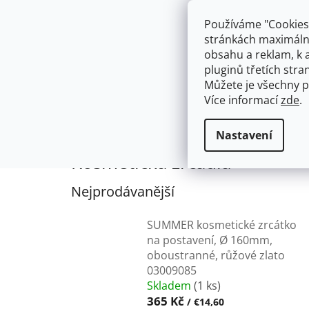
Přejít
603574112
info@ceskakoupelna.cz
na
Používáme "Cookies"
obsah
stránkách maximálně
obsahu a reklam, k 
pluginů třetích stran
Můžete je všechny p
Více informací
zde
.
AKCE
NÁSTĚNNÉ 150/100MM
SE SPRCH
KOUPELNOVÉ DOPLŇKY
Kosmeti
Domů
Nastavení
Kosmetická zrcadla
Nejprodávanější
SUMMER kosmetické zrcátko
na postavení, Ø 160mm,
oboustranné, růžové zlato
03009085
Skladem
(1 ks)
365 Kč
/ €14,60