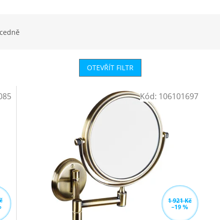
cedně
OTEVŘÍT FILTR
085
Kód:
106101697
č
1 921 Kč
%
–19 %