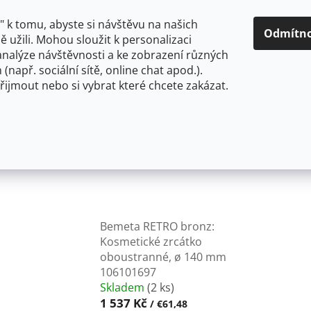
O NÁS
CENY A ZPŮSOBY DOPRAVY
KONTAKTY
OBCH
 k tomu, abyste si návštěvu na našich
Odmítn
 užili. Mohou sloužit k personalizaci
analýze návštěvnosti a ke zobrazení různých
HLEDAT
 (např. sociální sítě, online chat apod.).
řijmout nebo si vybrat které chcete zakázat.
OU
FLEXIBILNÍ
STOJÁNKOVÉ
PRO NÍZKOTLAKÉ OHŘ
cká zrcadla
Bemeta RETRO bronz:
Kosmetické zrcátko
oboustranné, ø 140 mm
106101697
Skladem
(2 ks)
1 537 Kč
/ €61,48