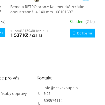
Ø
Bemeta RETRO bronz: Kosmetické zrcátko
5
oboustranné, ø 140 mm 106101697
 ks)
Skladem
(2 ks)
/ €50,80
1 270 Kč
bez DPH
ku
Do košíku
1 537 Kč
/ €61,48
O
v
l
á
d
a
c
í
ce pro vás
Kontakt
p
r
info
@
ceskakoupeln
v
a.cz
působy dopravy
k
y
603574112
v