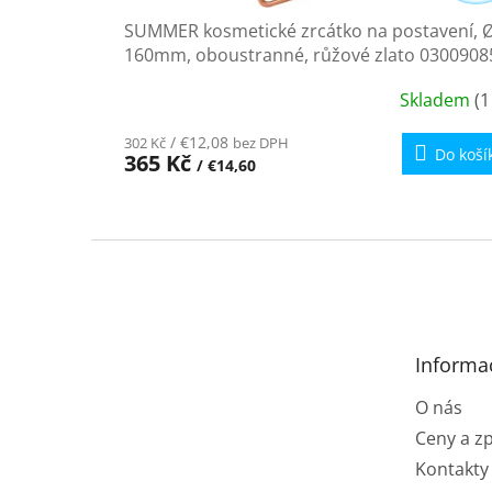
ů
SUMMER kosmetické zrcátko na postavení, 
160mm, oboustranné, růžové zlato 0300908
Skladem
(1
/ €12,08
302 Kč
bez DPH
Do koší
365 Kč
/ €14,60
Z
á
p
a
t
Informa
í
O nás
Ceny a z
Kontakty