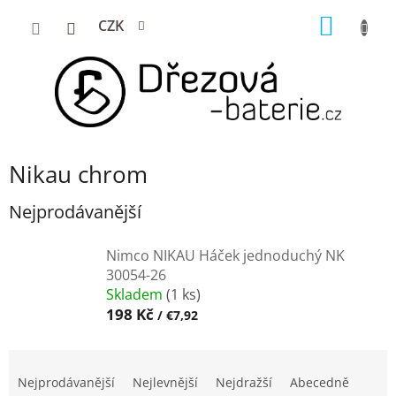
Přejít
NÁKUP
CZK
na
KOŠÍK
obsah
Nikau chrom
Nejprodávanější
Nimco NIKAU Háček jednoduchý NK
30054-26
Skladem
(1 ks)
198 Kč
/ €7,92
Ř
a
Nejprodávanější
Nejlevnější
Nejdražší
Abecedně