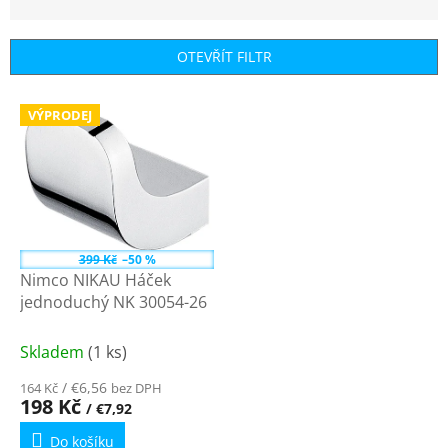
z
e
n
OTEVŘÍT FILTR
í
p
V
r
VÝPRODEJ
ý
o
p
d
i
u
s
k
p
t
r
ů
o
399 Kč
–50 %
d
Nimco NIKAU Háček
u
jednoduchý NK 30054-26
k
t
Skladem
(1 ks)
ů
/ €6,56
164 Kč
bez DPH
198 Kč
/ €7,92
Do košíku