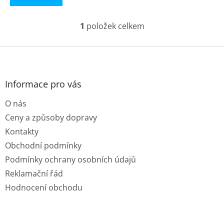
1
položek celkem
O
v
l
Z
á
á
d
p
a
a
Informace pro vás
c
t
í
O nás
í
p
r
Ceny a způsoby dopravy
v
Kontakty
k
y
Obchodní podmínky
v
Podmínky ochrany osobních údajů
ý
p
Reklamační řád
i
Hodnocení obchodu
s
u