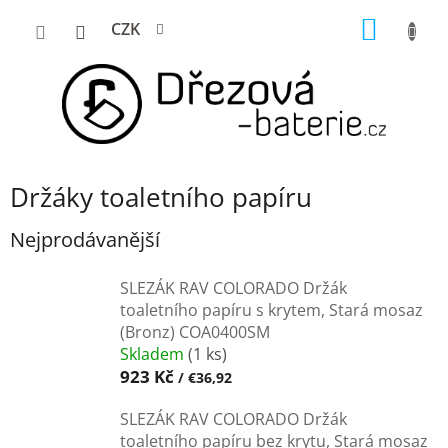
Přejít
NÁKUP
CZK
na
KOŠÍK
obsah
Držáky toaletního papíru
Nejprodávanější
SLEZÁK RAV COLORADO Držák
toaletního papíru s krytem, Stará mosaz
(Bronz) COA0400SM
Skladem
(1 ks)
923 Kč
/ €36,92
SLEZÁK RAV COLORADO Držák
toaletního papíru bez krytu, Stará mosaz