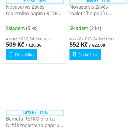
599 Kč
–15 %
649 Kč
–14 %
Novaservis Závěs
Novaservis Závěs
toaletního papíru RETRO,
toaletního papíru
chrom ARE33
ANTICA, bronz AAI33BR
Skladem
(5 ks)
Skladem
(2 ks)
/ €16,84
/ €18,24
421 Kč
bez DPH
456 Kč
bez DPH
509 Kč
552 Kč
/ €20,36
/ €22,08
Do košíku
Do košíku
1 072 Kč
–19 %
Bemeta RETRO bronz:
Držák toaletního papíru
bez krytu 144112027