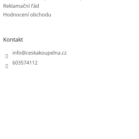
p
Reklamační řád
i
Hodnocení obchodu
s
u
Kontakt
info
@
ceskakoupelna.cz
603574112