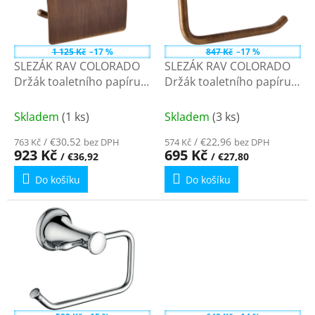
s
k
p
t
r
ů
o
1 125 Kč
–17 %
847 Kč
–17 %
d
SLEZÁK RAV COLORADO
SLEZÁK RAV COLORADO
u
Držák toaletního papíru s
Držák toaletního papíru
k
krytem, Stará mosaz
bez krytu, Stará mosaz
t
(Bronz) COA0400SM
(Bronz) COA0401SM
Skladem
(1 ks)
Skladem
(3 ks)
ů
/ €30,52
/ €22,96
763 Kč
bez DPH
574 Kč
bez DPH
923 Kč
695 Kč
/ €36,92
/ €27,80
Do košíku
Do košíku