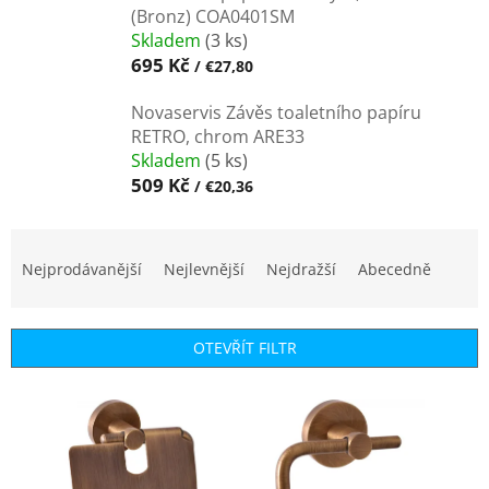
(Bronz) COA0401SM
Skladem
(3 ks)
695 Kč
/ €27,80
Novaservis Závěs toaletního papíru
RETRO, chrom ARE33
Skladem
(5 ks)
509 Kč
/ €20,36
Ř
a
Nejprodávanější
Nejlevnější
Nejdražší
Abecedně
z
e
n
OTEVŘÍT FILTR
í
p
V
r
ý
o
p
d
i
u