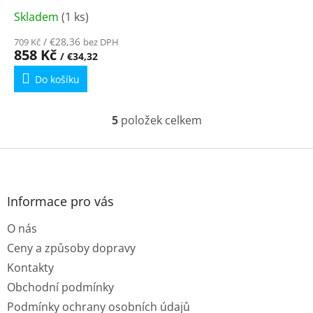
Skladem
(1 ks)
/ €28,36
709 Kč
bez DPH
858 Kč
/ €34,32
Do košíku
5
položek celkem
O
v
l
Z
á
á
d
p
a
a
Informace pro vás
c
t
í
O nás
í
p
r
Ceny a způsoby dopravy
v
Kontakty
k
y
Obchodní podmínky
v
Podmínky ochrany osobních údajů
ý