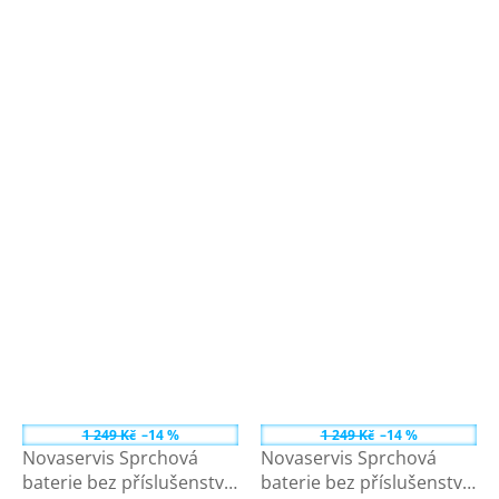
1 249 Kč
–14 %
1 249 Kč
–14 %
Novaservis Sprchová
Novaservis Sprchová
baterie bez příslušenství
baterie bez příslušenství