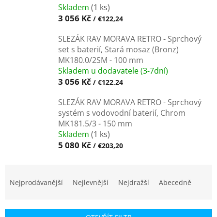
Skladem
(1 ks)
3 056 Kč
/ €122,24
SLEZÁK RAV MORAVA RETRO - Sprchový
set s baterií, Stará mosaz (Bronz)
MK180.0/2SM - 100 mm
Skladem u dodavatele (3-7dní)
3 056 Kč
/ €122,24
SLEZÁK RAV MORAVA RETRO - Sprchový
systém s vodovodní baterií, Chrom
MK181.5/3 - 150 mm
Skladem
(1 ks)
5 080 Kč
/ €203,20
Ř
a
Nejprodávanější
Nejlevnější
Nejdražší
Abecedně
z
e
n