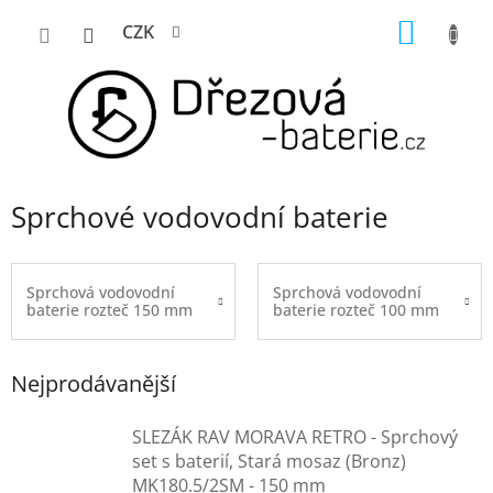
Přejít
NÁKUP
CZK
na
KOŠÍK
obsah
Sprchové vodovodní baterie
Sprchová vodovodní
Sprchová vodovodní
baterie rozteč 150 mm
baterie rozteč 100 mm
Nejprodávanější
SLEZÁK RAV MORAVA RETRO - Sprchový
set s baterií, Stará mosaz (Bronz)
MK180.5/2SM - 150 mm