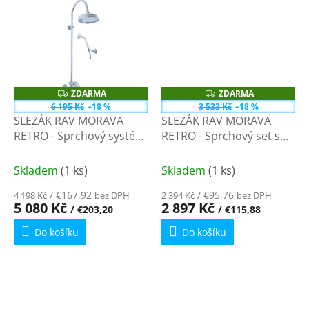
ZDARMA
ZDARMA
Z
Z
D
D
6 195 Kč
–18 %
3 533 Kč
–18 %
A
A
SLEZÁK RAV MORAVA
SLEZÁK RAV MORAVA
R
R
M
M
RETRO - Sprchový systém
RETRO - Sprchový set s
A
A
s vodovodní baterií,
baterií, Černá - matná
Chrom MK181.5/3 - 150
MK180.5/1CMAT - 150
Skladem
(1 ks)
Skladem
(1 ks)
mm
mm
/ €167,92
/ €95,76
4 198 Kč
bez DPH
2 394 Kč
bez DPH
5 080 Kč
2 897 Kč
/ €203,20
/ €115,88
Do košíku
Do košíku