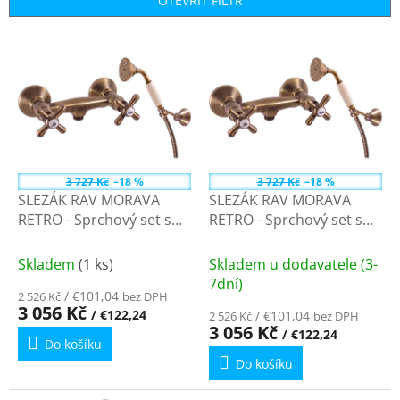
OTEVŘÍT FILTR
í
p
V
r
ý
o
p
d
i
u
s
k
p
t
r
ů
o
3 727 Kč
–18 %
3 727 Kč
–18 %
d
SLEZÁK RAV MORAVA
SLEZÁK RAV MORAVA
u
RETRO - Sprchový set s
RETRO - Sprchový set s
k
baterií, Stará mosaz
baterií, Stará mosaz
t
(Bronz) MK180.5/2SM -
(Bronz) MK180.0/2SM -
Skladem
(1 ks)
Skladem u dodavatele (3-
ů
150 mm
100 mm
7dní)
/ €101,04
2 526 Kč
bez DPH
3 056 Kč
/ €122,24
/ €101,04
2 526 Kč
bez DPH
3 056 Kč
/ €122,24
Do košíku
Do košíku