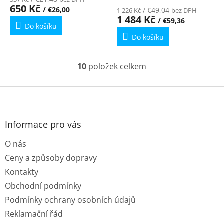
650 Kč
/ €26,00
/ €49,04
1 226 Kč
bez DPH
1 484 Kč
/ €59,36
Do košíku
Do košíku
10
položek celkem
O
v
l
Z
á
á
d
p
a
a
Informace pro vás
c
t
í
O nás
í
p
r
Ceny a způsoby dopravy
v
Kontakty
k
y
Obchodní podmínky
v
Podmínky ochrany osobních údajů
ý
p
Reklamační řád
i