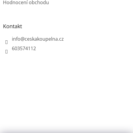
Hodnocení obchodu
s
u
Kontakt
info
@
ceskakoupelna.cz
603574112