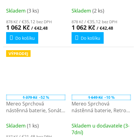
150 mm Retro II chrom
100 mm Retro II chrom
99160/1,0
99164/1,0
Skladem
(3 ks)
Skladem
(2 ks)
/ €35,12
/ €35,12
878 Kč
bez DPH
878 Kč
bez DPH
1 062 Kč
1 062 Kč
/ €42,48
/ €42,48
Do košíku
Do košíku
VÝPRODEJ
1 379 Kč
–52 %
1 649 Kč
–10 %
Mereo Sprchová
Mereo Sprchová
nástěnná baterie, Sonáta,
nástěnná baterie, Retro
100 mm, bez
Viktorie, 150 mm, s
příslušenství, chrom
příslušenstvím, chrom
Skladem
(1 ks)
Skladem u dodavatele (3-
CB601A03N
CBL601
7dní)
/ €21,48
537 Kč
bez DPH