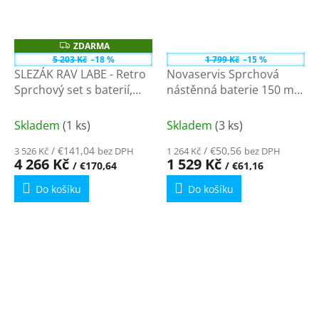
ZDARMA
Z
D
5 203 Kč
–18 %
1 799 Kč
–15 %
A
SLEZÁK RAV LABE - Retro
Novaservis Sprchová
R
M
Sprchový set s baterií,
nástěnná baterie 150 mm
A
Stará mosaz (Bronz)
bronz BAI7BR
L581.5/2SM
Skladem
(1 ks)
Skladem
(3 ks)
/ €141,04
/ €50,56
3 526 Kč
bez DPH
1 264 Kč
bez DPH
4 266 Kč
1 529 Kč
/ €170,64
/ €61,16
Do košíku
Do košíku