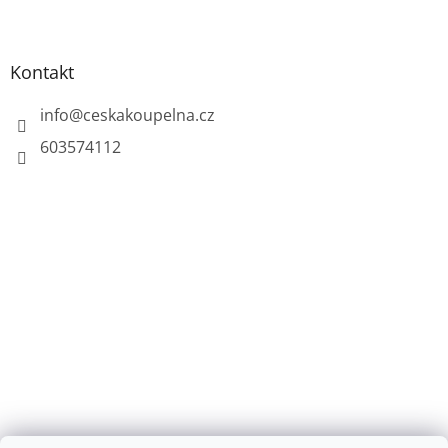
u
Kontakt
info
@
ceskakoupelna.cz
603574112