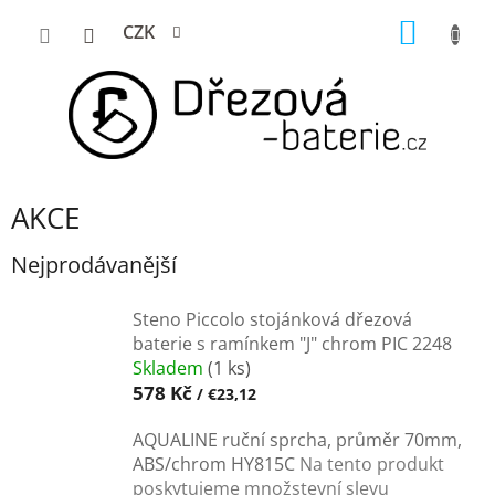
Přejít
NÁKUP
CZK
na
KOŠÍK
obsah
AKCE
Nejprodávanější
Steno Piccolo stojánková dřezová
baterie s ramínkem "J" chrom PIC 2248
Skladem
(1 ks)
578 Kč
/ €23,12
AQUALINE ruční sprcha, průměr 70mm,
ABS/chrom HY815C
Na tento produkt
poskytujeme množstevní slevu