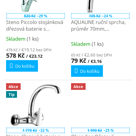
p
t
r
ů
o
820 Kč
–29 %
105 Kč
–24 %
d
Steno Piccolo stojánková
AQUALINE ruční sprcha,
u
dřezová baterie s
průměr 70mm,
k
ramínkem "J" chrom PIC
ABS/chrom HY815C
Na
Skladem
(1 ks)
Průměrné
t
2248
tento produkt
Skladem
(1 ks)
hodnocení
ů
poskytujeme množstevní
/ €19,12
478 Kč
bez DPH
produktu
578 Kč
/ €2,60
slevu
65 Kč
bez DPH
/ €23,12
79 Kč
je
/ €3,16
Do košíku
4,1
Do košíku
z
5
hvězdiček.
Akce
Akce
Tip
1 775 Kč
–32 %
1 990 Kč
–25 %