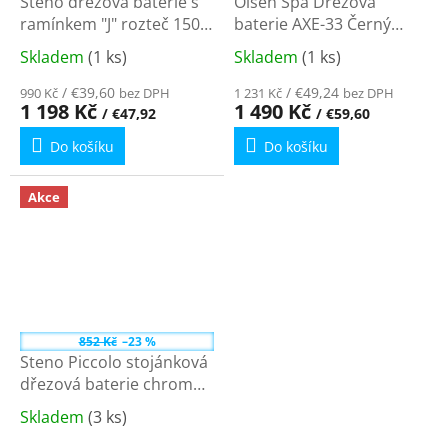
Steno dřezová baterie s
Olsen Spa Dřezová
ramínkem "J" rozteč 150
baterie AXE-33 Černý
mm chrom ST 3046J
granit OLBAAXE33BK
Skladem
(1 ks)
Skladem
(1 ks)
Průměrné
Průměrné
hodnocení
hodnocení
/ €39,60
/ €49,24
990 Kč
bez DPH
1 231 Kč
bez DPH
produktu
produktu
1 198 Kč
1 490 Kč
/ €47,92
/ €59,60
je
je
Do košíku
Do košíku
3,6
3,7
z
z
5
5
Akce
hvězdiček.
hvězdiček.
852 Kč
–23 %
Steno Piccolo stojánková
dřezová baterie chrom
PIC 2247
Skladem
(3 ks)
Průměrné
hodnocení