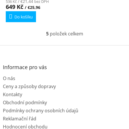
/ €21,44
536 Kč
bez DPH
produktu
649 Kč
/ €25,96
je
Do košíku
3,9
z
5
5
položek celkem
O
hvězdiček.
v
l
Z
á
á
d
p
a
a
Informace pro vás
c
t
í
O nás
í
p
r
Ceny a způsoby dopravy
v
Kontakty
k
y
Obchodní podmínky
v
Podmínky ochrany osobních údajů
ý
p
Reklamační řád
i
Hodnocení obchodu
s