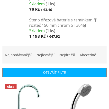
Skladem
(1 ks)
79 Kč
/ €3,16
Steno dřezová baterie s ramínkem "J"
rozteč 150 mm chrom ST 3046J
Skladem
(1 ks)
1 198 Kč
/ €47,92
Ř
a
Nejprodávanější
Nejlevnější
Nejdražší
Abecedně
z
e
n
OTEVŘÍT FILTR
í
p
V
r
Akce
ý
o
p
d
i
u
s
k