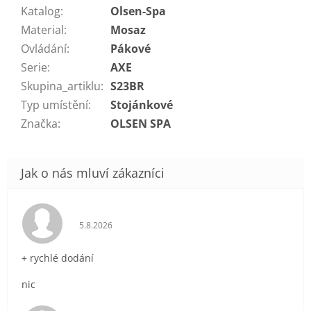
Katalog
:
Olsen-Spa
Material
:
Mosaz
Ovládání
:
Pákové
Serie
:
AXE
Skupina_artiklu
:
S23BR
Typ umístění
:
Stojánkové
Značka
:
OLSEN SPA
Hodnocení obchodu je 5 z 5 hvězdiček.
5.8.2026
+ rychlé dodání
nic