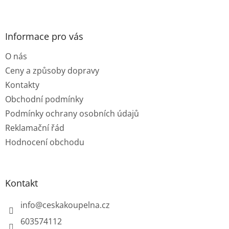
Z
á
p
a
Informace pro vás
t
O nás
í
Ceny a způsoby dopravy
Kontakty
Obchodní podmínky
Podmínky ochrany osobních údajů
Reklamační řád
Hodnocení obchodu
Kontakt
info
@
ceskakoupelna.cz
603574112