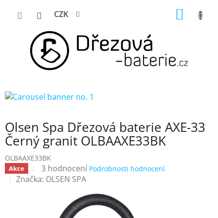
Přejít
NÁKUP
CZK
na
KOŠÍK
obsah
Olsen Spa Dřezová baterie AXE-33
Černý granit OLBAAXE33BK
OLBAAXE33BK
Průměrné
3 hodnocení
Akce
Podrobnosti hodnocení
hodnocení
Značka:
OLSEN SPA
produktu
je
3,7