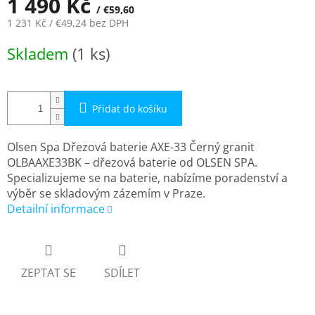
1 490 Kč
/ €59,60
1 231 Kč
/ €49,24
bez DPH
Měrná
Skladem
(1 ks)
cena:
Přidat do košíku
Olsen Spa Dřezová baterie AXE-33 Černý granit
OLBAAXE33BK – dřezová baterie od OLSEN SPA.
Specializujeme se na baterie, nabízíme poradenství a
výběr se skladovým zázemím v Praze.
Detailní informace
ZEPTAT SE
SDÍLET