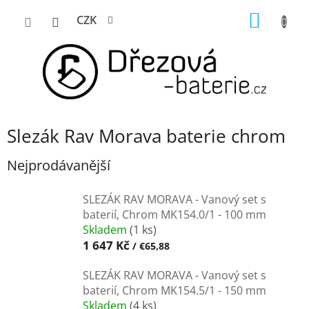
Přejít
NÁKUP
CZK
na
KOŠÍK
obsah
Slezák Rav Morava baterie chrom
Nejprodávanější
SLEZÁK RAV MORAVA - Vanový set s
baterií, Chrom MK154.0/1 - 100 mm
Skladem
(1 ks)
1 647 Kč
/ €65,88
SLEZÁK RAV MORAVA - Vanový set s
baterií, Chrom MK154.5/1 - 150 mm
Skladem
(4 ks)