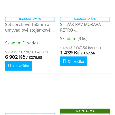
8 737 Kč
–21 %
1 755 Kč
–18 %
Set sprchové 150mm a
SLEZÁK RAV MORAVA
umyvadlové stojánkové
RETRO -
baterie Slezák Rav
Umyvadlová/dřezová
Skladem
(3 ks)
Průměrné
Morava
baterie s flexibilním
Skladem
(1 sada)
hodnocení
ramínkem, Chrom/Šedá
/ €47,56
1 189 Kč
bez DPH
produktu
1 439 Kč
/ €228,16
5 704 Kč
bez DPH
MK102.0/13S - chrom/
/ €57,56
6 902 Kč
je
/ €276,08
šedá, 100 mm
Do košíku
4,1
Do košíku
z
5
hvězdiček.
ZDARMA
Z
D