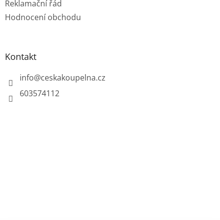
u
Reklamační řád
Hodnocení obchodu
Kontakt
info
@
ceskakoupelna.cz
603574112