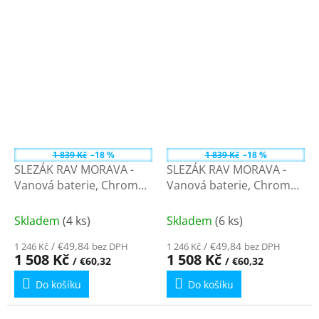
1 839 Kč
–18 %
1 839 Kč
–18 %
SLEZÁK RAV MORAVA -
SLEZÁK RAV MORAVA -
Vanová baterie, Chrom
Vanová baterie, Chrom
MK154.5 - 150 mm
MK154.0 - 100 mm
Skladem
(4 ks)
Skladem
(6 ks)
/ €49,84
/ €49,84
1 246 Kč
bez DPH
1 246 Kč
bez DPH
1 508 Kč
1 508 Kč
/ €60,32
/ €60,32
Do košíku
Do košíku