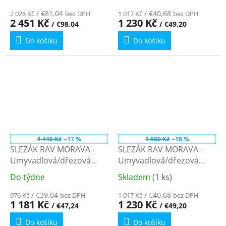
hodnocení
hodnocení
/ €81,04
/ €40,68
2 026 Kč
bez DPH
1 017 Kč
bez DPH
produktu
produktu
2 451 Kč
1 230 Kč
/ €98,04
/ €49,20
je
je
Do košíku
Do košíku
5,0
3,5
z
z
5
5
hvězdiček.
hvězdiček.
1 440 Kč
–17 %
1 500 Kč
–18 %
SLEZÁK RAV MORAVA -
SLEZÁK RAV MORAVA -
Umyvadlová/dřezová
Umyvadlová/dřezová
baterie, Chrom
baterie, Chrom
Do týdne
Skladem
(1 ks)
Průměrné
Průměrné
MK101.5/22 - 150 mm
MK101.5/21 - 150 mm
hodnocení
hodnocení
/ €39,04
/ €40,68
976 Kč
bez DPH
1 017 Kč
bez DPH
produktu
produktu
1 181 Kč
1 230 Kč
/ €47,24
/ €49,20
je
je
Do košíku
Do košíku
5,0
4,7