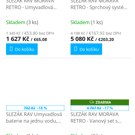
SLEZÁK RAV MORAVA
SLEZÁK RAV MORAVA
R
M
RETRO - Umyvadlová
RETRO - Sprchový systém
A
baterie bez výpusti,
s vodovodní baterií,
Chrom MK128.0 - 3/8"
Chrom MK181.5/3 - 150
Skladem
(3 ks)
Skladem
(1 ks)
mm
/ €53,80
/ €167,92
1 345 Kč
bez DPH
4 198 Kč
bez DPH
1 627 Kč
5 080 Kč
/ €65,08
/ €203,20
Do košíku
Do košíku
ZDARMA
Z
D
702 Kč
–18 %
4 707 Kč
–17 %
A
SLEZÁK RAV Umyvadlová
SLEZÁK RAV MORAVA
R
M
baterie na jednu vodu,
RETRO - Vanový set s
A
Chrom MK193 - MD0093
baterií, Chrom MK159.5/2
- 1/2"