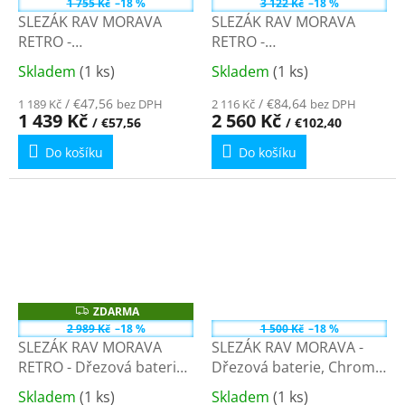
1 755 Kč
–18 %
3 122 Kč
–18 %
A
SLEZÁK RAV MORAVA
SLEZÁK RAV MORAVA
R
M
RETRO -
RETRO -
A
Umyvadlová/dřezová
Umyvadlová/dřezová
Skladem
(1 ks)
Skladem
(1 ks)
Průměrné
Průměrné
baterie s flexibilním
baterie, Chrom
hodnocení
hodnocení
ramínkem, Chrom/Černá
MK102.5/28 - 150 mm
/ €47,56
/ €84,64
1 189 Kč
bez DPH
2 116 Kč
bez DPH
produktu
produktu
1 439 Kč
2 560 Kč
MK102.0/13 - chrom/
/ €57,56
/ €102,40
je
je
černá, 100 mm
Do košíku
Do košíku
5,0
5,0
z
z
5
5
hvězdiček.
hvězdiček.
ZDARMA
Z
D
2 989 Kč
–18 %
1 500 Kč
–18 %
A
SLEZÁK RAV MORAVA
SLEZÁK RAV MORAVA -
R
M
RETRO - Dřezová baterie,
Dřezová baterie, Chrom
A
Chrom MK120.0/8 - 3/8"
MK102.0/27 - 100 mm
Skladem
(1 ks)
Skladem
(1 ks)
Průměrné
Průměrné