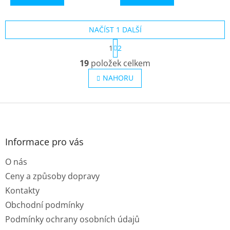
z
z
5
5
NAČÍST 1 DALŠÍ
hvězdiček.
hvězdiček.
S
1
2
t
O
r
19
položek celkem
v
á
l
n
NAHORU
k
á
o
d
v
Z
a
á
c
á
n
í
p
í
p
a
Informace pro vás
r
t
v
O nás
í
k
y
Ceny a způsoby dopravy
v
Kontakty
ý
p
Obchodní podmínky
i
Podmínky ochrany osobních údajů
s