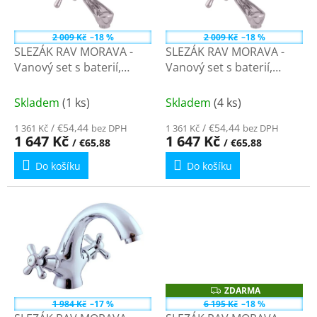
p
t
r
ů
o
2 009 Kč
–18 %
2 009 Kč
–18 %
d
SLEZÁK RAV MORAVA -
SLEZÁK RAV MORAVA -
u
Vanový set s baterií,
Vanový set s baterií,
k
Chrom MK154.0/1 - 100
Chrom MK154.5/1 - 150
t
mm
mm
Skladem
(1 ks)
Skladem
(4 ks)
ů
/ €54,44
/ €54,44
1 361 Kč
bez DPH
1 361 Kč
bez DPH
1 647 Kč
1 647 Kč
/ €65,88
/ €65,88
Do košíku
Do košíku
ZDARMA
Z
D
1 984 Kč
–17 %
6 195 Kč
–18 %
A