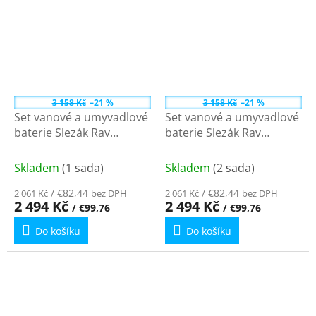
3 158 Kč
–21 %
3 158 Kč
–21 %
Set vanové a umyvadlové
Set vanové a umyvadlové
baterie Slezák Rav
baterie Slezák Rav
Morava 150 mm chrom
Morava 100 mm chrom
Skladem
(1 sada)
Skladem
(2 sada)
/ €82,44
/ €82,44
2 061 Kč
bez DPH
2 061 Kč
bez DPH
2 494 Kč
2 494 Kč
/ €99,76
/ €99,76
Do košíku
Do košíku