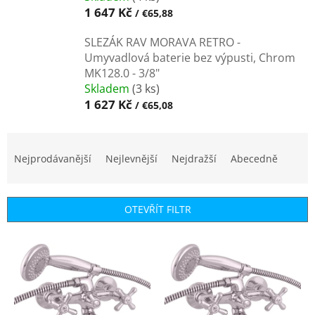
1 647 Kč
/ €65,88
SLEZÁK RAV MORAVA RETRO -
Umyvadlová baterie bez výpusti, Chrom
MK128.0 - 3/8"
Skladem
(3 ks)
1 627 Kč
/ €65,08
Ř
a
Nejprodávanější
Nejlevnější
Nejdražší
Abecedně
z
e
n
OTEVŘÍT FILTR
í
p
V
r
ý
o
p
d
i
u
s
k