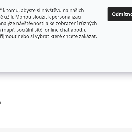
O NÁS
CENY A ZPŮSOBY DOPRAVY
KONTAKTY
OBCH
 k tomu, abyste si návštěvu na našich
Odmítn
 užili. Mohou sloužit k personalizaci
analýze návštěvnosti a ke zobrazení různých
HLEDAT
 (např. sociální sítě, online chat apod.).
řijmout nebo si vybrat které chcete zakázat.
OU
FLEXIBILNÍ
STOJÁNKOVÉ
PRO NÍZKOTLAKÉ OHŘ
pt Hrana
0