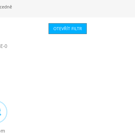
cedně
OTEVŘÍT FILTR
E-0
č
%
rom