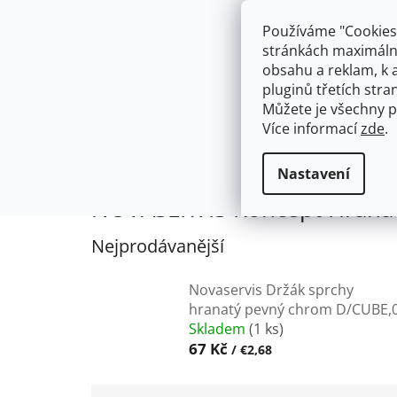
Přejít
603574112
info@ceskakoupelna.cz
na
Používáme "Cookies"
obsah
stránkách maximálně
obsahu a reklam, k 
pluginů třetích stran
Můžete je všechny p
Více informací
zde
.
AKCE
NÁSTĚNNÉ 150/100MM
SE SPRCH
NOVASERVIS
NOVASERVIS Konce
Domů
Nastavení
NOVASERVIS Koncept Hrana
Nejprodávanější
Novaservis Držák sprchy
hranatý pevný chrom D/CUBE,
Skladem
(1 ks)
67 Kč
/ €2,68
Ř