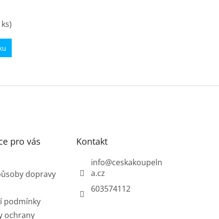
 ks)
ku
O
v
l
á
d
a
c
í
ce pro vás
Kontakt
p
r
info
@
ceskakoupeln
v
a.cz
působy dopravy
k
y
603574112
v
í podmínky
ý
p
y ochrany