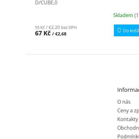
D/CUBE,0
Skladem
(1
/ €2,20
55 Kč
bez DPH
Do koší
67 Kč
/ €2,68
Z
á
p
a
t
Informa
í
O nás
Ceny a z
Kontakty
Obchodn
Podmínk