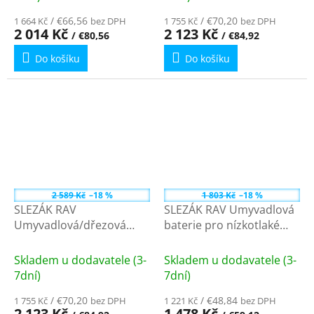
/ €66,56
/ €70,20
1 664 Kč
bez DPH
1 755 Kč
bez DPH
2 014 Kč
2 123 Kč
/ €80,56
/ €84,92
Do košíku
Do košíku
2 589 Kč
–18 %
1 803 Kč
–18 %
SLEZÁK RAV
SLEZÁK RAV Umyvadlová
Umyvadlová/dřezová
baterie pro nízkotlaké
baterie pro nízkotlaké
ohřívače, Chrom
ohřívače, Chrom
EN001/21 - připojení 3/8''
Skladem u dodavatele (3-
Skladem u dodavatele (3-
E001.1/21
vnitřní závit
7dní)
7dní)
/ €70,20
/ €48,84
1 755 Kč
bez DPH
1 221 Kč
bez DPH
2 123 Kč
1 478 Kč