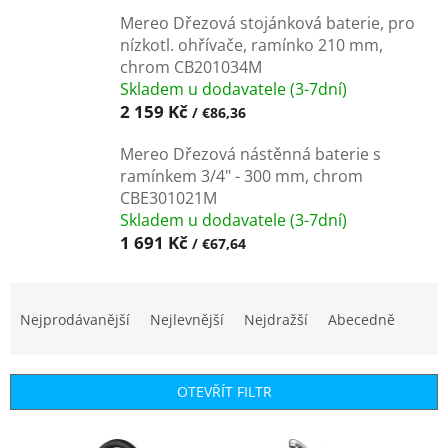
Mereo Dřezová stojánková baterie, pro
nízkotl. ohřívače, ramínko 210 mm,
chrom CB201034M
Skladem u dodavatele (3-7dní)
2 159 Kč
/ €86,36
Mereo Dřezová nástěnná baterie s
ramínkem 3/4" - 300 mm, chrom
CBE301021M
Skladem u dodavatele (3-7dní)
1 691 Kč
/ €67,64
Ř
a
Nejprodávanější
Nejlevnější
Nejdražší
Abecedně
z
e
n
OTEVŘÍT FILTR
í
p
V
r