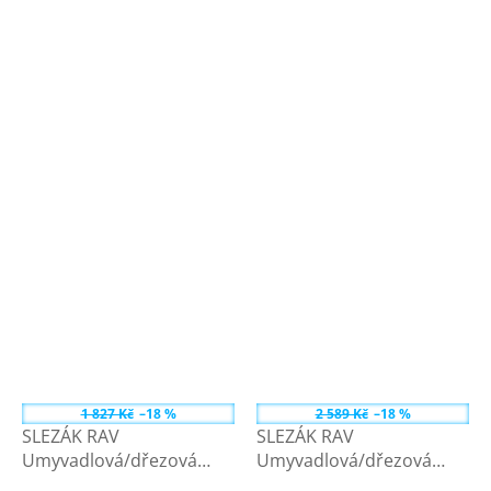
1 827 Kč
–18 %
2 589 Kč
–18 %
SLEZÁK RAV
SLEZÁK RAV
Umyvadlová/dřezová
Umyvadlová/dřezová
baterie pro nízkotlaké
baterie pro nízkotláke