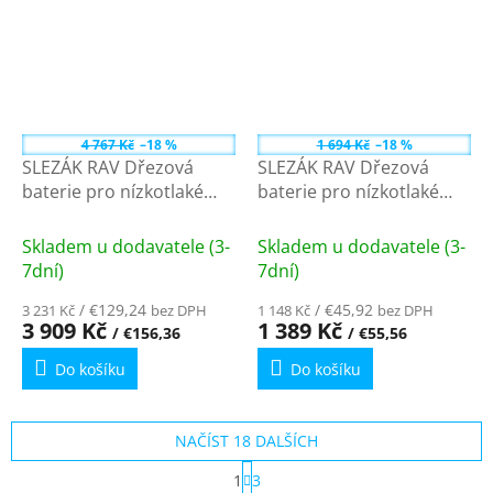
4 767 Kč
–18 %
1 694 Kč
–18 %
SLEZÁK RAV Dřezová
SLEZÁK RAV Dřezová
baterie pro nízkotlaké
baterie pro nízkotlaké
ohřívače, Stará mosaz
ohřívače, Chrom
(Bronz) E408.0/8SM - 3/8"
EM113.5/1 - 1/2"
Skladem u dodavatele (3-
Skladem u dodavatele (3-
7dní)
7dní)
/ €129,24
/ €45,92
3 231 Kč
bez DPH
1 148 Kč
bez DPH
3 909 Kč
1 389 Kč
/ €156,36
/ €55,56
Do košíku
Do košíku
NAČÍST 18 DALŠÍCH
S
1
3
t