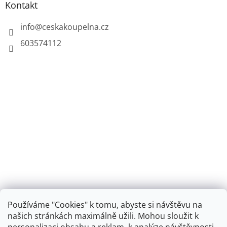
Kontakt
info
@
ceskakoupelna.cz
603574112
Používáme "Cookies" k tomu, abyste si návštěvu na
našich stránkách maximálně užili. Mohou sloužit k