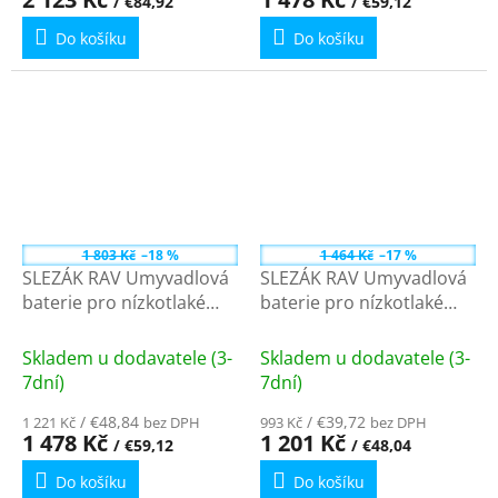
/ €84,92
/ €59,12
Do košíku
Do košíku
1 803 Kč
–18 %
1 464 Kč
–17 %
SLEZÁK RAV Umyvadlová
SLEZÁK RAV Umyvadlová
baterie pro nízkotlaké
baterie pro nízkotlaké
ohřívače, Chrom
ohřívače bez výpusti,
EN001.1/21
Chrom EM013.5/1 - 1/2"
Skladem u dodavatele (3-
Skladem u dodavatele (3-
7dní)
7dní)
/ €48,84
/ €39,72
1 221 Kč
bez DPH
993 Kč
bez DPH
1 478 Kč
1 201 Kč
/ €59,12
/ €48,04
Do košíku
Do košíku