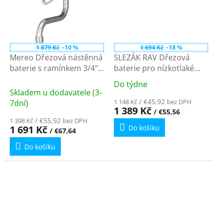
1 879 Kč
–10 %
1 694 Kč
–18 %
Mereo Dřezová nástěnná
SLEZÁK RAV Dřezová
baterie s ramínkem 3/4" -
baterie pro nízkotlaké
300 mm, chrom
ohřívače, Chrom
Do týdne
Průměrné
CBE301021M
EM113.0/1 - 3/8"
Skladem u dodavatele (3-
hodnocení
/ €45,92
1 148 Kč
bez DPH
7dní)
produktu
1 389 Kč
/ €55,56
je
/ €55,92
1 398 Kč
bez DPH
1 691 Kč
Do košíku
4,8
/ €67,64
z
Do košíku
5
hvězdiček.