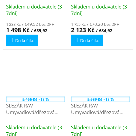
ohřívače, Chrom
ohřívače, Chrom E011/21
Skladem u dodavatele (3-
Skladem u dodavatele (3-
EM001.1/21
- připojení 3/8'' vnitřní
7dní)
7dní)
závit
/ €49,52
/ €70,20
1 238 Kč
bez DPH
1 755 Kč
bez DPH
1 498 Kč
2 123 Kč
/ €59,92
/ €84,92
Do košíku
Do košíku
2 456 Kč
–18 %
2 589 Kč
–18 %
SLEZÁK RAV
SLEZÁK RAV
Umyvadlová/dřezová
Umyvadlová/dřezová
baterie pro nízkotláke
baterie pro nízkotlaké
ohřívače, Chrom
ohřívače, Chrom E001/21
Skladem u dodavatele (3-
Skladem u dodavatele (3-
E011.1/21
7dní)
7dní)