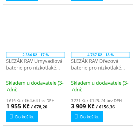
2 384 Kč
–17 %
4 767 Kč
–18 %
SLEZÁK RAV Umyvadlová
SLEZÁK RAV Dřezová
baterie pro nízkotlaké
baterie pro nízkotlaké
ohřívače bez výpusti,
ohřívače, Stará mosaz
Chrom E415.5 - 1/2"
(Bronz) E508.0/8SM - 3/8"
Skladem u dodavatele (3-
Skladem u dodavatele (3-
7dní)
7dní)
/ €64,64
/ €129,24
1 616 Kč
bez DPH
3 231 Kč
bez DPH
1 955 Kč
3 909 Kč
/ €78,20
/ €156,36
Do košíku
Do košíku