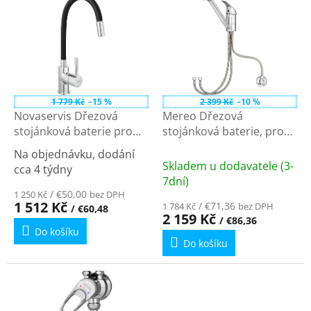
ý
o
p
d
i
u
s
k
p
t
r
ů
o
1 779 Kč
–15 %
2 399 Kč
–10 %
d
Novaservis Dřezová
Mereo Dřezová
u
stojánková baterie pro
stojánková baterie, pro
k
beztlaké průtokové
nízkotl. ohřívače, ramínko
Na objednávku, dodání
t
ohřívače, černá-chrom
210 mm, chrom
Průměrné
Skladem u dodavatele (3-
cca 4 týdny
ů
BZA4BLP
CB201034M
hodnocení
7dní)
produktu
/ €50,00
1 250 Kč
bez DPH
1 512 Kč
/ €71,36
1 784 Kč
bez DPH
/ €60,48
je
2 159 Kč
/ €86,36
5,0
Do košíku
z
Do košíku
5
hvězdiček.