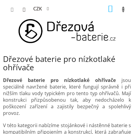
Přejít
NÁKUP
CZK
na
KOŠÍK
obsah
Dřezové baterie pro nízkotlaké
ohřívače
Dřezové baterie pro nízkotlaké ohřívače
jsou
speciálně navržené baterie, které fungují správně i při
nižším tlaku vody typickém pro tento typ ohřívačů. Mají
konstrukci přizpůsobenou tak, aby nedocházelo k
poškození zařízení a zajistily bezpečný a spolehlivý
provoz.
V této kategorii nabízíme stojánkové i nástěnné baterie s
kompatibilním připojením a konstrukcí, která zabraňuje