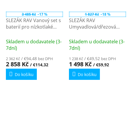
3 485 Kč
–17 %
1 827 Kč
–18 %
SLEZÁK RAV Vanový set s
SLEZÁK RAV
baterií pro nízkotlaké
Umyvadlová/dřezová
ohřívače, Chrom E056.1/1
baterie pro nízkotlaké
ohřívače, Chrom
Skladem u dodavatele (3-
Skladem u dodavatele (3-
EM001/21
7dní)
7dní)
/ €94,48
/ €49,52
2 362 Kč
bez DPH
1 238 Kč
bez DPH
2 858 Kč
1 498 Kč
/ €114,32
/ €59,92
Do košíku
Do košíku