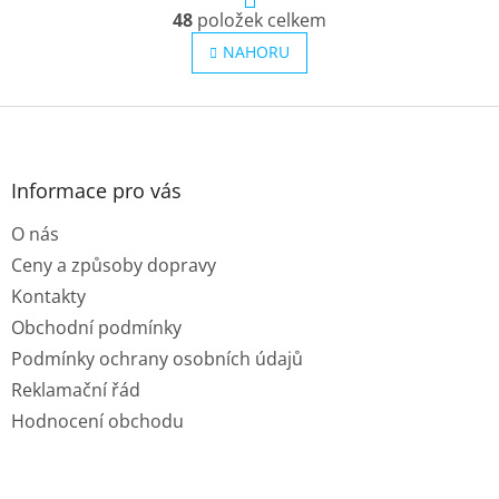
O
r
48
položek celkem
v
á
l
n
NAHORU
k
á
o
d
v
Z
a
á
c
á
n
í
p
í
p
a
Informace pro vás
r
t
v
O nás
í
k
y
Ceny a způsoby dopravy
v
Kontakty
ý
p
Obchodní podmínky
i
Podmínky ochrany osobních údajů
s
u
Reklamační řád
Hodnocení obchodu