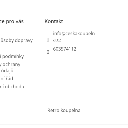
d
a
c
í
ce pro vás
Kontakt
p
r
info
@
ceskakoupeln
v
a.cz
působy dopravy
k
y
603574112
v
í podmínky
ý
p
y ochrany
i
 údajů
s
ní řád
u
ní obchodu
Retro koupelna