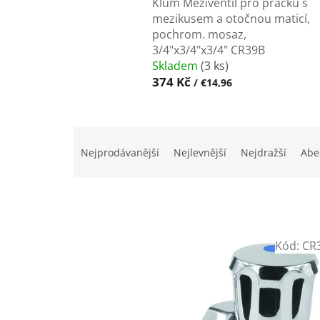
Klum Meziventil pro pračku s
mezikusem a otočnou maticí,
pochrom. mosaz,
3/4"x3/4"x3/4" CR39B
Skladem
(3 ks)
374 Kč
/ €14,96
Ř
a
Nejprodávanější
Nejlevnější
Nejdražší
Abe
z
e
n
í
p
V
r
Kód:
CR
ý
o
p
d
i
u
s
k
p