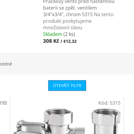
Pračkový ventil před nástěnnou
baterii se zpět. ventilem
3/4"x3/4", chrom 5315
Na tento
produkt poskytujeme
množstevní slevu
Skladem
(2 ks)
308 Kč
/ €12,32
cedně
OTEVŘÍT FILTR
39B
Kód:
5315