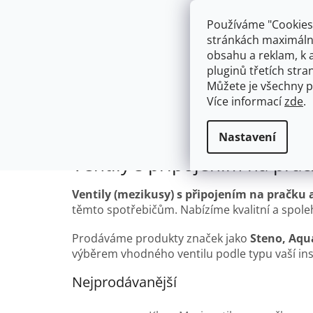
Přejít
603574112
info@ceskakoupelna.cz
na
Používáme "Cookies"
obsah
stránkách maximálně
obsahu a reklam, k 
pluginů třetích stran
Můžete je všechny p
Více informací
zde
.
AKCE
NÁSTĚNNÉ 150/100MM
SE SPRCH
Připojení na pračku / myčku
Domů
Nastavení
Ventily s připojením na pra
Ventily (mezikusy) s připojením na pračku
těmto spotřebičům. Nabízíme kvalitní a spoleh
Prodáváme produkty značek jako
Steno, Aqua
výběrem vhodného ventilu podle typu vaší ins
Nejprodávanější