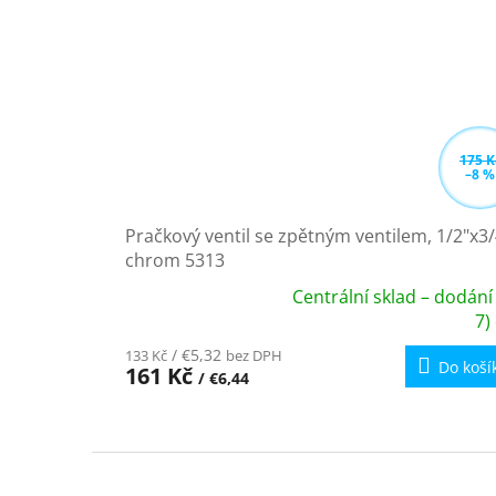
175 K
–8 %
Pračkový ventil se zpětným ventilem, 1/2"x3/
chrom 5313
Centrální sklad – dodání
Průměrné
7)
hodnocení
/ €5,32
133 Kč
bez DPH
produktu
Do koší
161 Kč
/ €6,44
je
5,0
z
Z
5
á
hvězdiček.