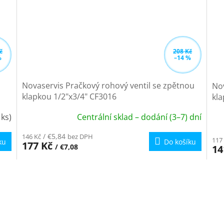
č
208 Kč
%
–14 %
Novaservis Pračkový rohový ventil se zpětnou
Nov
klapkou 1/2"x3/4" CF3016
kla
 ks)
Centrální sklad – dodání (3–7) dní
Pr
ho
/ €5,84
146 Kč
bez DPH
117
ku
Do košíku
pr
177 Kč
/ €7,08
14
je
5,0
z
5
hvě