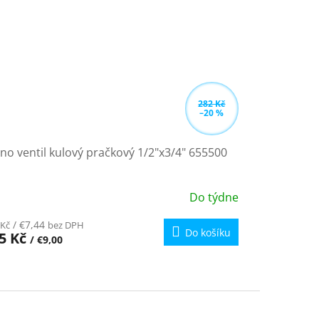
282 Kč
–20 %
no ventil kulový pračkový 1/2"x3/4" 655500
Do týdne
ůměrné
dnocení
/ €7,44
 Kč
bez DPH
oduktu
Do košíku
5 Kč
/ €9,00
zdiček.