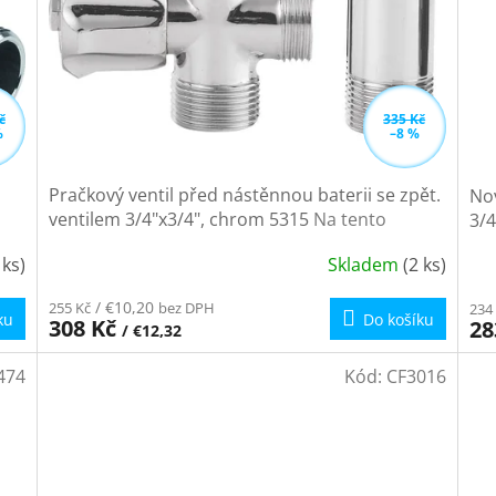
č
335 Kč
%
–8 %
Pračkový ventil před nástěnnou baterii se zpět.
Nov
ventilem 3/4"x3/4", chrom 5315
Na tento
3/4
produkt poskytujeme množstevní slevu
 ks)
Skladem
(2 ks)
Průměrné
Pr
hodnocení
ho
/ €10,20
255 Kč
bez DPH
234
produktu
pr
ku
Do košíku
308 Kč
28
/ €12,32
je
je
4,6
4,0
474
Kód:
CF3016
z
z
5
5
hvězdiček.
hvě