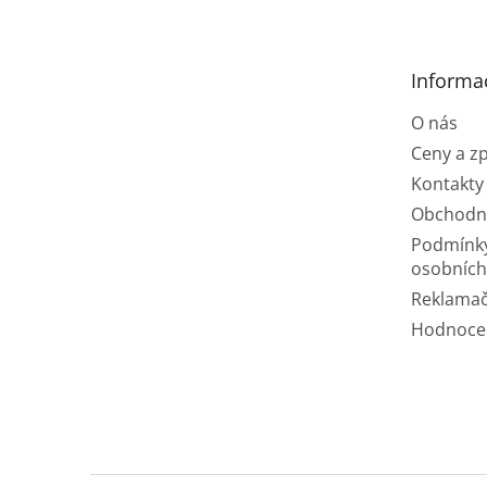
p
a
t
Informa
í
O nás
Ceny a z
Kontakty
Obchodn
Podmínk
osobních
Reklamač
Hodnoce