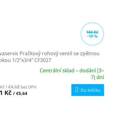
166 Kč
–15 %
aservis Pračkový rohový ventil se zpětnou
pkou 1/2"x3/4" CF3027
Centrální sklad – dodání (3–
ůměrné
7) dní
dnocení
/ €4,68
 Kč
bez DPH
oduktu
Do košíku
1 Kč
/ €5,64
zdiček.