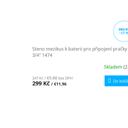
362 K
–17 
Steno mezikus k baterii pro připojení pračky
3/4" 1474
Skladem
(2
Průměrné
hodnocení
/ €9,88
247 Kč
bez DPH
produktu
Do koší
299 Kč
/ €11,96
je
4,5
z
5
hvězdiček.