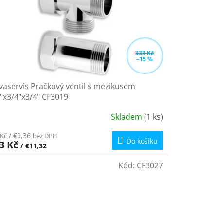
333 Kč
–15 %
aservis Pračkový ventil s mezikusem
"x3/4"x3/4" CF3019
Skladem
(1 ks)
ůměrné
dnocení
/ €9,36
 Kč
bez DPH
oduktu
Do košíku
3 Kč
/ €11,32
Kód:
CF3027
zdiček.