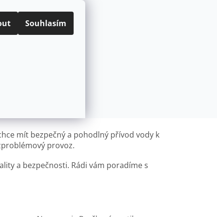
ODNÍ PODMÍNKY
PODMÍNKY OCHRANY OSOBNÍCH ÚDAJŮ
CZK
Přihlášení
out
Souhlasím
NÁKUPNÍ
Prázdný košík
KOŠÍK
ÍVAČE
POD OKNO
KARTUŠE A VENTILY K BATERIÍM
chce mít bezpečný a pohodlný přívod vody k
bezproblémový provoz.
vality a bezpečnosti. Rádi vám poradíme s