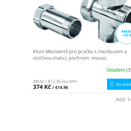
t
r
ů
o
d
u
k
416 K
–10 
t
ů
Klum Meziventil pro pračku s mezikusem a
otočnou maticí, pochrom. mosaz,
3/4"x3/4"x3/4" CR39B
Skladem
(3
Průměrné
hodnocení
/ €12,36
309 Kč
bez DPH
produktu
Do koší
374 Kč
/ €14,96
je
4,8
Kód:
1
z
5
hvězdiček.