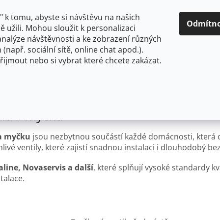
O NÁS
CENY A ZPŮSOBY DOPRAVY
KONTAKTY
OBCH
 k tomu, abyste si návštěvu na našich
Odmítn
 užili. Mohou sloužit k personalizaci
analýze návštěvnosti a ke zobrazení různých
HLEDAT
 (např. sociální sítě, online chat apod.).
řijmout nebo si vybrat které chcete zakázat.
OU
FLEXIBILNÍ
STOJÁNKOVÉ
PRO NÍZKOTLAKÉ OHŘ
čku / myčku
 a myčku
jsou nezbytnou součástí každé domácnosti, která 
livé ventily, které zajistí snadnou instalaci i dlouhodobý 
line, Novaservis a další
, které splňují vysoké standardy k
talace.