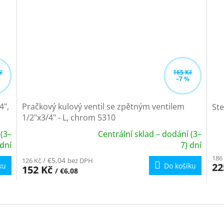
č
165 Kč
–7 %
4",
Pračkový kulový ventil se zpětným ventilem
Ste
1/2"x3/4" - L, chrom 5310
 (3–
Centrální sklad – dodání (3–
Pr
Průměrné
 dní
7) dní
ho
hodnocení
186
/ €5,04
126 Kč
bez DPH
pr
produktu
22
ku
Do košíku
152 Kč
/ €6,08
je
je
5,0
5,0
O
z
z
v
5
5
l
hvě
hvězdiček.
á