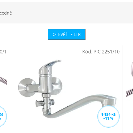
cedně
OTEVŘÍT FILTR
0/1
Kód:
PIC 2251/10
Kč
1 134 Kč
%
–11 %