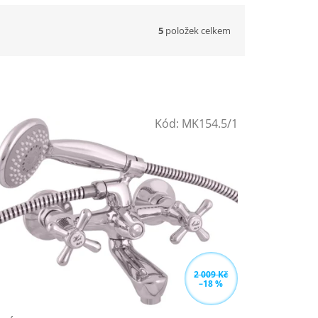
5
položek celkem
Kód:
MK154.5/1
2 009 Kč
–18 %