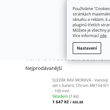
Přejít
603574112
info@ceskakoupelna.cz
na
Používáme "Cookies"
obsah
stránkách maximálně
obsahu a reklam, k 
pluginů třetích stran
Můžete je všechny p
Více informací
zde
.
AKCE
NÁSTĚNNÉ 150/100MM
SE SPRCH
VODOVODNÍ BATERIE
Vanové vod
Domů
Nastavení
Vanová vodovodní baterie 
Nejprodávanější
SLEZÁK RAV MORAVA - Vanový
set s baterií, Chrom MK154.0/1
- 100 mm
Skladem
(1 ks)
1 647 Kč
/ €65,88