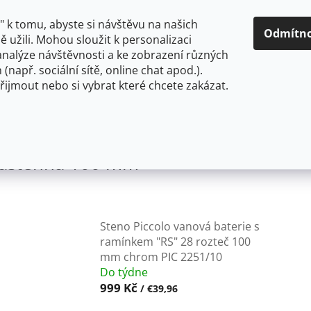
O NÁS
CENY A ZPŮSOBY DOPRAVY
KONTAKTY
OBCH
 k tomu, abyste si návštěvu na našich
Odmítn
 užili. Mohou sloužit k personalizaci
analýze návštěvnosti a ke zobrazení různých
HLEDAT
 (např. sociální sítě, online chat apod.).
řijmout nebo si vybrat které chcete zakázat.
OU
FLEXIBILNÍ
STOJÁNKOVÉ
PRO NÍZKOTLAKÉ OHŘ
ovodní baterie
Vanová vodovodní baterie nástěnná 
nástěnná 100 mm
Steno Piccolo vanová baterie s
ramínkem "RS" 28 rozteč 100
mm chrom PIC 2251/10
Do týdne
999 Kč
/ €39,96