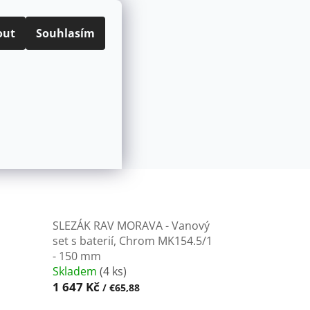
ODNÍ PODMÍNKY
PODMÍNKY OCHRANY OSOBNÍCH ÚDAJŮ
CZK
Přihlášení
out
Souhlasím
NÁKUPNÍ
Prázdný košík
KOŠÍK
ÍVAČE
POD OKNO
KARTUŠE A VENTILY K BATERIÍM
100 mm
SLEZÁK RAV MORAVA - Vanový
set s baterií, Chrom MK154.5/1
- 150 mm
Skladem
(4 ks)
1 647 Kč
/ €65,88