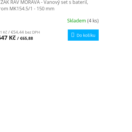
ZÁK RAV MORAVA - Vanový set s baterií,
rom MK154.5/1 - 150 mm
Skladem
(4 ks)
/ €54,44
1 Kč
bez DPH
Do košíku
647 Kč
/ €65,88