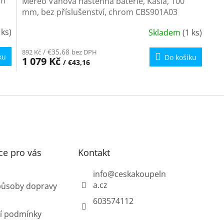
om
Mereo Vanová nástěnná baterie, Kasia, 100
mm, bez příslušenství, chrom CBS901A03
 ks)
Skladem
(1 ks)
/ €35,68
892 Kč
bez DPH
ku
Do košíku
1 079 Kč
/ €43,16
O
v
l
á
d
a
c
í
ce pro vás
Kontakt
p
r
info
@
ceskakoupeln
v
a.cz
působy dopravy
k
y
603574112
v
í podmínky
ý