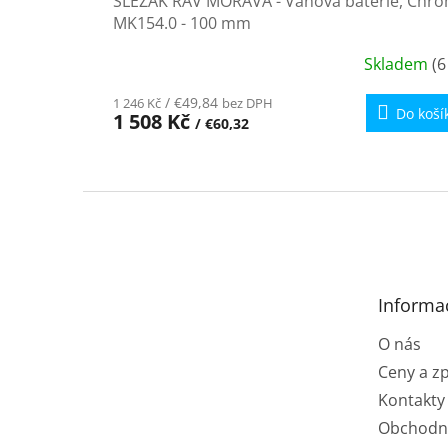
SLEZÁK RAV MORAVA - Vanová baterie, Chr
MK154.0 - 100 mm
Skladem
(6
/ €49,84
1 246 Kč
bez DPH
Do koší
1 508 Kč
/ €60,32
Z
á
p
a
t
Informa
í
O nás
Ceny a z
Kontakty
Obchodn