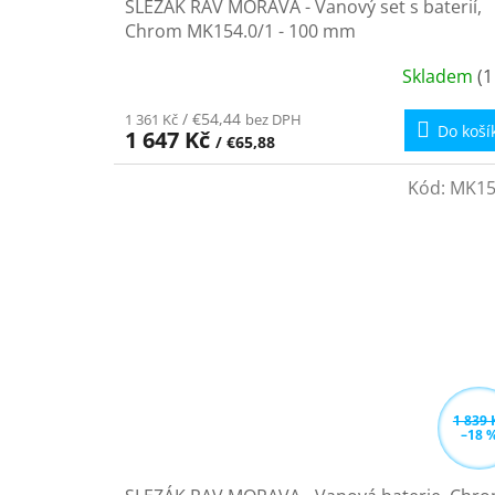
SLEZÁK RAV MORAVA - Vanový set s baterií,
Chrom MK154.0/1 - 100 mm
Skladem
(1
/ €54,44
1 361 Kč
bez DPH
Do koší
1 647 Kč
/ €65,88
Kód:
MK15
1 839 
–18 