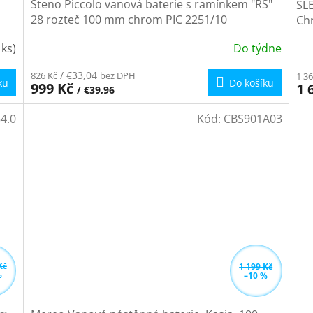
Steno Piccolo vanová baterie s ramínkem "RS"
SLE
28 rozteč 100 mm chrom PIC 2251/10
Ch
 ks)
Do týdne
Průměrné
hodnocení
/ €33,04
826 Kč
bez DPH
1 36
produktu
ku
Do košíku
999 Kč
1 
/ €39,96
je
5,0
4.0
Kód:
CBS901A03
z
5
hvězdiček.
Kč
1 199 Kč
%
–10 %