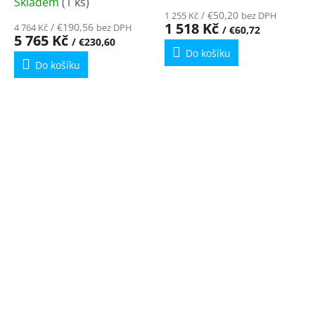
Skladem
(1 ks)
hodnocení
/ €50,20
1 255 Kč
bez DPH
produktu
1 518 Kč
/ €190,56
4 764 Kč
bez DPH
/ €60,72
5 765 Kč
je
/ €230,60
Do košíku
5,0
Do košíku
z
5
hvězdiček.