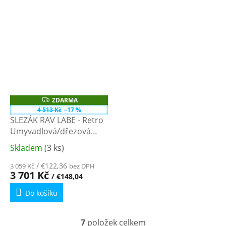
ZDARMA
Z
D
4 513 Kč
–17 %
A
SLEZÁK RAV LABE - Retro
R
M
Umyvadlová/dřezová
A
baterie bez výpusti,
Skladem
(3 ks)
Průměrné
Chrom L508.0/8 - 3,8"
hodnocení
/ €122,36
3 059 Kč
bez DPH
produktu
3 701 Kč
/ €148,04
je
Do košíku
5,0
z
5
7
položek celkem