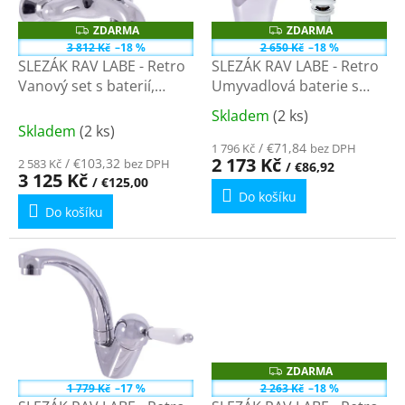
p
t
r
ů
ZDARMA
ZDARMA
Z
Z
o
D
D
3 812 Kč
–18 %
2 650 Kč
–18 %
A
A
d
SLEZÁK RAV LABE - Retro
SLEZÁK RAV LABE - Retro
R
R
u
M
M
Vanový set s baterií,
Umyvadlová baterie s
A
A
k
Chrom L554.5/2
výpustí, Chrom L527.0K -
Skladem
(2 ks)
Průměrné
t
3,8"
Skladem
(2 ks)
hodnocení
ů
/ €71,84
1 796 Kč
bez DPH
produktu
2 173 Kč
/ €103,32
2 583 Kč
bez DPH
/ €86,92
3 125 Kč
je
/ €125,00
Do košíku
5,0
Do košíku
z
5
hvězdiček.
ZDARMA
Z
D
1 779 Kč
–17 %
2 263 Kč
–18 %
A