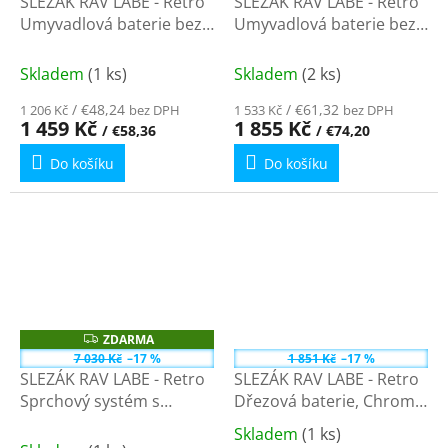
SLEZÁK RAV LABE - Retro
SLEZÁK RAV LABE - Retro
R
M
Umyvadlová baterie bez
Umyvadlová baterie bez
A
výpusti, Chrom L506.0/2 -
výpusti, Chrom L526.0 -
3,8"
3,8"
Skladem
(1 ks)
Skladem
(2 ks)
/ €48,24
/ €61,32
1 206 Kč
bez DPH
1 533 Kč
bez DPH
1 459 Kč
1 855 Kč
/ €58,36
/ €74,20
Do košíku
Do košíku
ZDARMA
Z
D
7 030 Kč
–17 %
1 851 Kč
–17 %
A
SLEZÁK RAV LABE - Retro
SLEZÁK RAV LABE - Retro
R
M
Sprchový systém s
Dřezová baterie, Chrom
A
vodovodní baterií, Chrom
L506.0/3 - 3,8"
Skladem
(1 ks)
Průměrné
L581.5/3