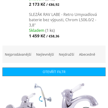
2 173 Kč
/ €86,92
SLEZÁK RAV LABE - Retro Umyvadlová
baterie bez výpusti, Chrom L506.0/2 -
3,8"
Skladem
(1 ks)
1 459 Kč
/ €58,36
Ř
a
Nejprodávanější
Nejlevnější
Nejdražší
Abecedně
z
e
n
OTEVŘÍT FILTR
í
p
V
r
ý
o
p
d
i
u
s
k