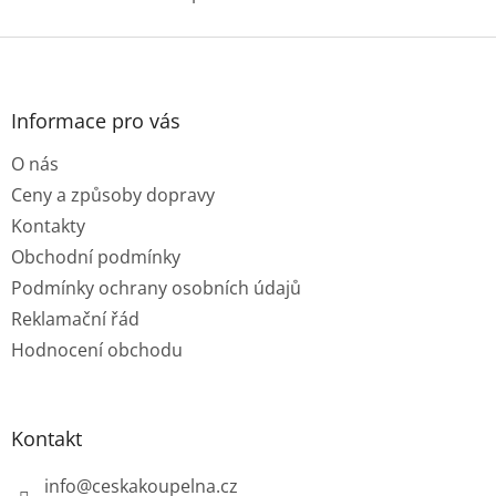
O
hvězdiček.
v
l
Z
á
á
d
p
a
a
Informace pro vás
c
t
í
O nás
í
p
r
Ceny a způsoby dopravy
v
Kontakty
k
y
Obchodní podmínky
v
Podmínky ochrany osobních údajů
ý
p
Reklamační řád
i
Hodnocení obchodu
s
u
Kontakt
info
@
ceskakoupelna.cz