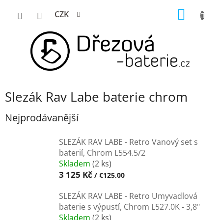
Přejít
NÁKUP
CZK
na
KOŠÍK
obsah
Slezák Rav Labe baterie chrom
Nejprodávanější
SLEZÁK RAV LABE - Retro Vanový set s
baterií, Chrom L554.5/2
Skladem
(2 ks)
3 125 Kč
/ €125,00
SLEZÁK RAV LABE - Retro Umyvadlová
baterie s výpustí, Chrom L527.0K - 3,8"
Skladem
(2 ks)