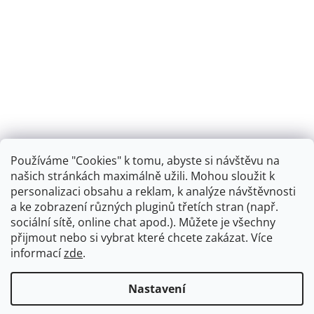
Používáme "Cookies" k tomu, abyste si návštěvu na
našich stránkách maximálně užili. Mohou sloužit k
personalizaci obsahu a reklam, k analýze návštěvnosti
Retro koupelna
a ke zobrazení různých pluginů třetích stran (např.
sociální sítě, online chat apod.). Můžete je všechny
přijmout nebo si vybrat které chcete zakázat. Více
informací
zde
.
Vytvořil Shoptet
+
plnenieshopu.cz
Nastavení