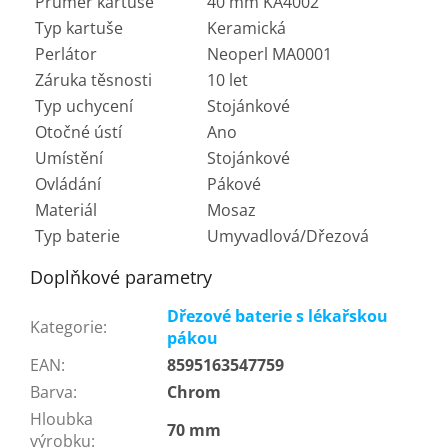
Průměr kartuše
40 mm KA4002
Typ kartuše
Keramická
Perlátor
Neoperl MA0001
Záruka těsnosti
10 let
Typ uchycení
Stojánkové
Otočné ústí
Ano
Umístění
Stojánkové
Ovládání
Pákové
Materiál
Mosaz
Typ baterie
Umyvadlová/Dřezová
Doplňkové parametry
Dřezové baterie s lékařskou
Kategorie
:
pákou
EAN
:
8595163547759
Barva
:
Chrom
Hloubka
70 mm
výrobku
: