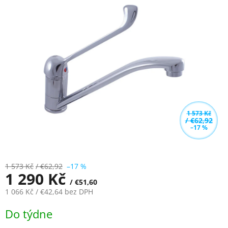
5,0
z
5
hvězdiček.
1 573 Kč
/ €62,92
–17 %
1 573 Kč
/ €62,92
–17 %
1 290 Kč
/ €51,60
1 066 Kč
/ €42,64
bez DPH
Měrná
Do týdne
cena: