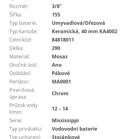
Rozměr
:
3/8"
Šířka
:
155
Typ baterie
:
Umyvadlová/Dřezová
Typ kartuše
:
Keramická, 40 mm KA4002
Celní kód
:
84818011
Délka
:
290
Material
:
Mosaz
Otočné ústí
:
Ano
Ovládání
:
Pákové
Perlátor
:
MA0001
Povrchová
Chrom
úprava
:
Průtok vody
12 – 14
l/min
:
Serie
:
Mississippi
Typ produktu
:
Vodovodní baterie
Typ uchycení
:
Stojánkové