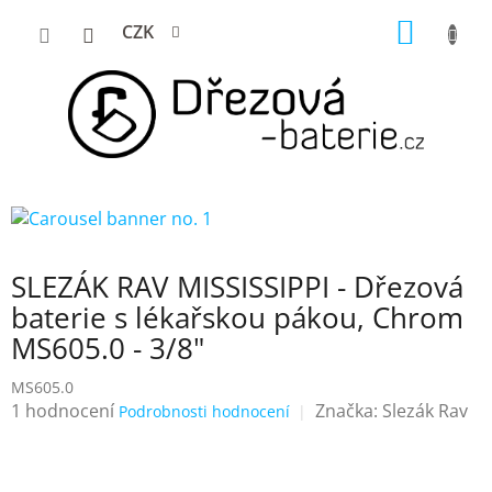
Přejít
NÁKUP
CZK
na
KOŠÍK
obsah
SLEZÁK RAV MISSISSIPPI - Dřezová
baterie s lékařskou pákou, Chrom
MS605.0 - 3/8"
MS605.0
Průměrné
1 hodnocení
Značka:
Slezák Rav
Podrobnosti hodnocení
hodnocení
produktu
je