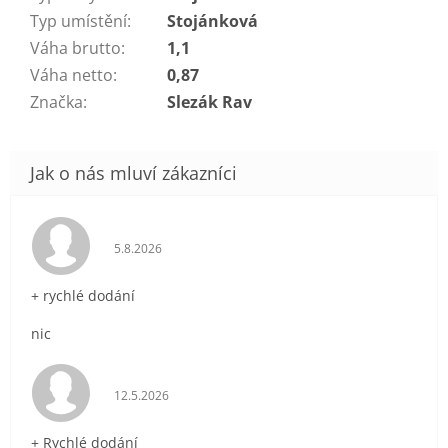
Typ umístění
:
Stojánková
Váha brutto
:
1,1
Váha netto
:
0,87
Značka
:
Slezák Rav
Hodnocení obchodu je 5 z 5 hvězdiček.
5.8.2026
+ rychlé dodání
nic
Hodnocení obchodu je 5 z 5 hvězdiček.
12.5.2026
+ Rychlé dodání