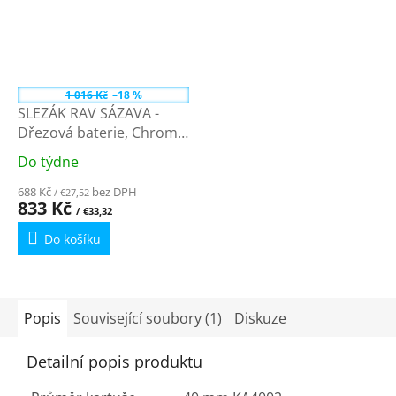
1 016 Kč
–18 %
SLEZÁK RAV SÁZAVA -
Dřezová baterie, Chrom
SA605.0 - 3/8"
Do týdne
Průměrné
hodnocení
688 Kč
bez DPH
/ €27,52
produktu
833 Kč
/ €33,32
je
Do košíku
5,0
z
5
hvězdiček.
Popis
Související soubory (1)
Diskuze
Detailní popis produktu