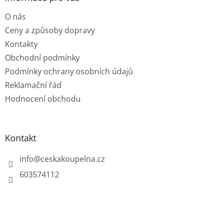
t
O nás
í
Ceny a způsoby dopravy
Kontakty
Obchodní podmínky
Podmínky ochrany osobních údajů
Reklamační řád
Hodnocení obchodu
Kontakt
info
@
ceskakoupelna.cz
603574112