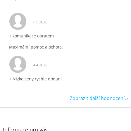
Hodnocení obchodu je 5 z 5 hvězdiček.
6.5.2026
+ komunikace obratem
Maximální pomoc a ochota.
Hodnocení obchodu je 5 z 5 hvězdiček.
4.4.2026
+ Nizke ceny,rychle dodani.
Zobrazit další hodnocení
Z
á
p
a
Informace pro vás