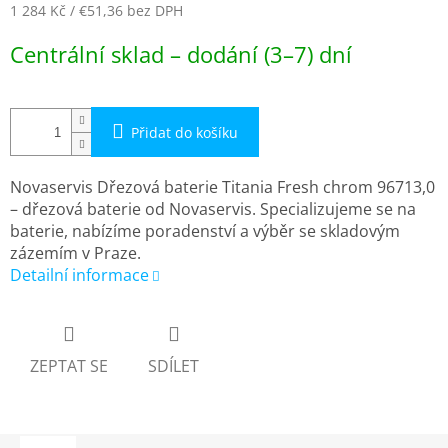
1 284 Kč
/ €51,36
bez DPH
Měrná
Centrální sklad – dodání (3–7) dní
cena:
Přidat do košíku
Novaservis Dřezová baterie Titania Fresh chrom 96713,0
– dřezová baterie od Novaservis. Specializujeme se na
baterie, nabízíme poradenství a výběr se skladovým
zázemím v Praze.
Detailní informace
ZEPTAT SE
SDÍLET