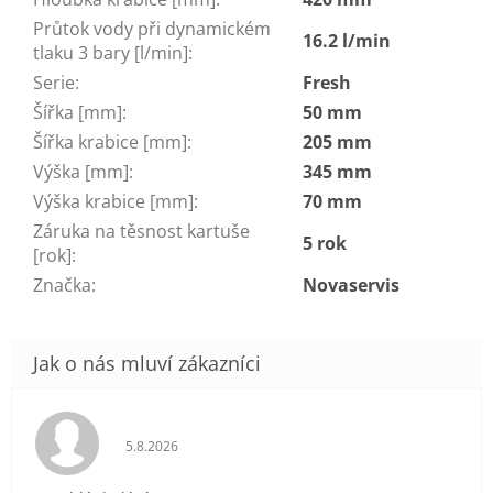
Průtok vody při dynamickém
16.2 l/min
tlaku 3 bary [l/min]
:
Serie
:
Fresh
Šířka [mm]
:
50 mm
Šířka krabice [mm]
:
205 mm
Výška [mm]
:
345 mm
Výška krabice [mm]
:
70 mm
Záruka na těsnost kartuše
5 rok
[rok]
:
Značka
:
Novaservis
Hodnocení obchodu je 5 z 5 hvězdiček.
5.8.2026