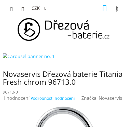
Přejít
NÁKUP
CZK
na
KOŠÍK
obsah
Novaservis Dřezová baterie Titania
Fresh chrom 96713,0
96713-0
Průměrné
1 hodnocení
Značka:
Novaservis
Podrobnosti hodnocení
hodnocení
produktu
je
5,0