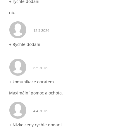
+ rychlé dodání
nic
Hodnocení obchodu je 5 z 5 hvězdiček.
12.5.2026
+ Rychlé dodání
Hodnocení obchodu je 5 z 5 hvězdiček.
6.5.2026
+ komunikace obratem
Maximální pomoc a ochota.
Hodnocení obchodu je 5 z 5 hvězdiček.
4.4.2026
+ Nizke ceny,rychle dodani.