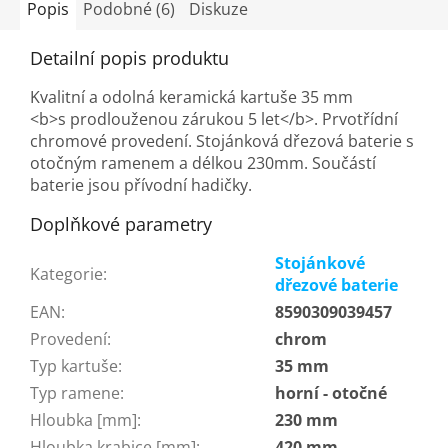
Popis
Podobné (6)
Diskuze
Detailní popis produktu
Kvalitní a odolná keramická kartuše 35 mm
<b>s prodlouženou zárukou 5 let</b>. Prvotřídní
chromové provedení. Stojánková dřezová baterie s
otočným ramenem a délkou 230mm. Součástí
baterie jsou přívodní hadičky.
Doplňkové parametry
Stojánkové
Kategorie
:
dřezové baterie
EAN
:
8590309039457
Provedení
:
chrom
Typ kartuše
:
35 mm
Typ ramene
:
horní - otočné
Hloubka [mm]
:
230 mm
Hloubka krabice [mm]
:
420 mm