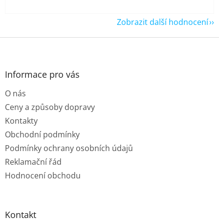
Zobrazit další hodnocení
Z
á
p
a
Informace pro vás
t
O nás
í
Ceny a způsoby dopravy
Kontakty
Obchodní podmínky
Podmínky ochrany osobních údajů
Reklamační řád
Hodnocení obchodu
Kontakt