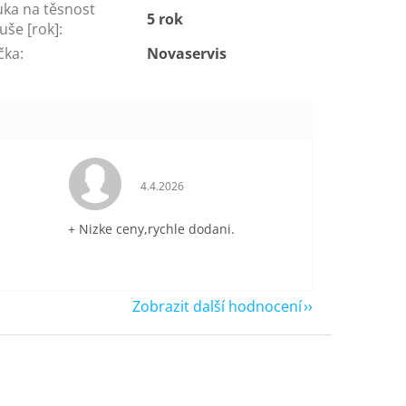
uka na těsnost
5 rok
uše [rok]
:
čka
:
Novaservis
je 5 z 5 hvězdiček.
Hodnocení obchodu je 5 z 5 hvězdiček.
4.4.2026
+ Nizke ceny,rychle dodani.
Zobrazit další hodnocení