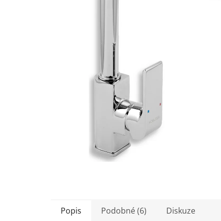
5
hvězdiček.
Popis
Podobné (6)
Diskuze