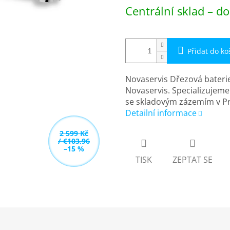
Měrná
Centrální sklad – do
cena:
Přidat do ko
Novaservis Dřezová bateri
Novaservis. Specializujeme
se skladovým zázemím v Pr
Detailní informace
2 599 Kč
/ €103,96
–15 %
TISK
ZEPTAT SE