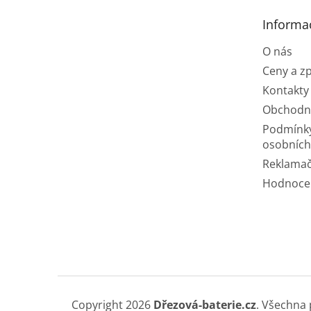
t
Informa
í
O nás
Ceny a z
Kontakty
Obchodn
Podmínk
osobních
Reklamač
Hodnoce
Copyright 2026
Dřezová-baterie.cz
. Všechna 