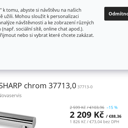
O NÁS
CENY A ZPŮSOBY DOPRAVY
KONTAKTY
OBCH
 k tomu, abyste si návštěvu na našich
Odmítn
 užili. Mohou sloužit k personalizaci
analýze návštěvnosti a ke zobrazení různých
HLEDAT
 (např. sociální sítě, online chat apod.).
řijmout nebo si vybrat které chcete zakázat.
OU
FLEXIBILNÍ
STOJÁNKOVÉ
PRO NÍZKOTLAKÉ OHŘ
baterie SHARP chrom 37713,0
e SHARP chrom 37713,0
37713-0
Novaservis
2 599 Kč
/ €103,96
–15 %
2 209 Kč
/ €88,36
1 826 Kč
/ €73,04
bez DPH