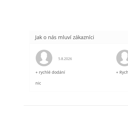
Hodnocení obchodu je 5 z 5 hvězdič
5.8.2026
+ rychlé dodání
+ Ryc
nic
Z
á
p
a