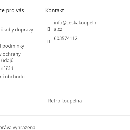
ce pro vás
Kontakt
info
@
ceskakoupeln
a.cz
působy dopravy
603574112
í podmínky
y ochrany
 údajů
ní řád
ní obchodu
Retro koupelna
práva vyhrazena.