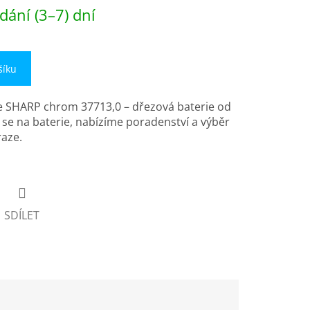
dání (3–7) dní
šíku
e SHARP chrom 37713,0 – dřezová baterie od
 se na baterie, nabízíme poradenství a výběr
aze.
SDÍLET