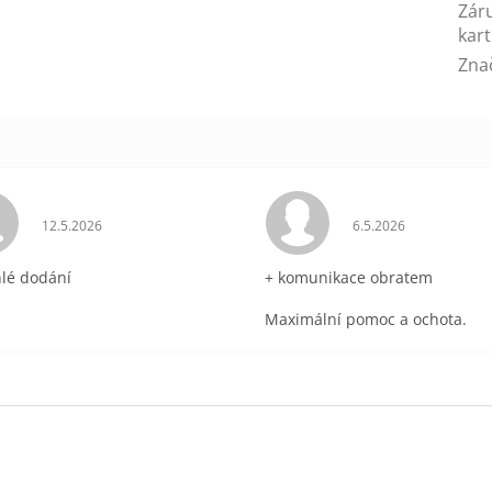
Zár
kart
Zna
ek.
Hodnocení obchodu je 5 z 5 hvězdiček.
Hodnocení obchodu 
12.5.2026
6.5.2026
hlé dodání
+ komunikace obratem
Maximální pomoc a ochota.