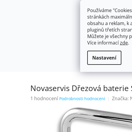
Přejít
603574112
info@ceskakoupelna.cz
na
Používáme "Cookies"
obsah
stránkách maximálně
obsahu a reklam, k 
pluginů třetích stran
Můžete je všechny p
Více informací
zde
.
AKCE
NÁSTĚNNÉ 150/100MM
SE SPRCH
Stojánkové
Novaservis Dřezová 
Domů
Nastavení
Novaservis Dřezová bateri
Průměrné
1 hodnocení
Značka:
Podrobnosti hodnocení
hodnocení
produktu
je
5,0
z