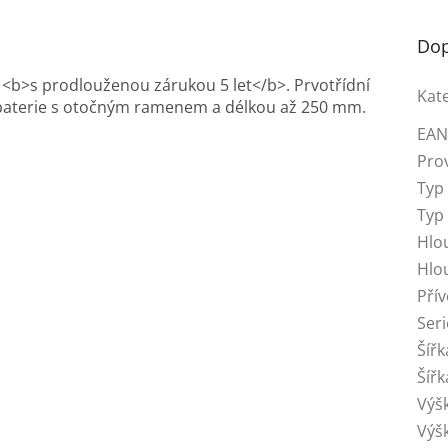
Dop
 <b>s prodlouženou zárukou 5 let</b>. Prvotřídní
Kat
baterie s otočným ramenem a délkou až 250 mm.
EA
Pro
Typ
Typ
Hlo
Hlo
Přív
Seri
Šíř
Šíř
Výš
Výš