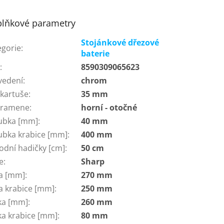
lňkové parametry
Stojánkové dřezové
egorie
:
baterie
N
:
8590309065623
vedení
:
chrom
 kartuše
:
35 mm
 ramene
:
horní - otočné
ubka [mm]
:
40 mm
ubka krabice [mm]
:
400 mm
odní hadičky [cm]
:
50 cm
e
:
Sharp
ka [mm]
:
270 mm
ka krabice [mm]
:
250 mm
ka [mm]
:
260 mm
ka krabice [mm]
:
80 mm