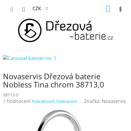
Přejít
NÁKUP
CZK
na
KOŠÍK
obsah
Novaservis Dřezová baterie
Nobless Tina chrom 38713,0
38713-0
Průměrné
1 hodnocení
Značka:
Novaservis
Podrobnosti hodnocení
hodnocení
produktu
je
5,0