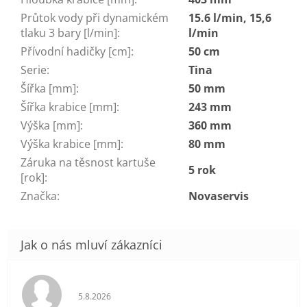
Průtok vody při dynamickém
15.6 l/min, 15,6
tlaku 3 bary [l/min]
:
l/min
Přívodní hadičky [cm]
:
50 cm
Serie
:
Tina
Šířka [mm]
:
50 mm
Šířka krabice [mm]
:
243 mm
Výška [mm]
:
360 mm
Výška krabice [mm]
:
80 mm
Záruka na těsnost kartuše
5 rok
[rok]
:
Značka
:
Novaservis
Hodnocení obchodu je 5 z 5 hvězdiček.
5.8.2026