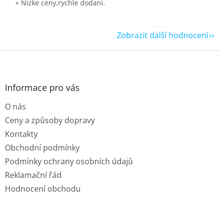
+ Nizke ceny,rychle dodani.
Zobrazit další hodnocení
Z
á
p
a
Informace pro vás
t
O nás
í
Ceny a způsoby dopravy
Kontakty
Obchodní podmínky
Podmínky ochrany osobních údajů
Reklamační řád
Hodnocení obchodu