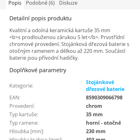
Popis
Podobné (6)
Diskuze
Detailní popis produktu
Kvalitní a odolná keramická kartuše 35 mm
<b>s prodlouženou zárukou 5 let</b>. Prvotřídní
chromové provedení. Stojánková dřezová baterie s
otočným ramenem a délkou až 220 mm. Součástí
baterie jsou přívodní hadičky.
Doplňkové parametry
Stojánkové
Kategorie
:
dřezové baterie
EAN
:
8590309066798
Provedení
:
chrom
Typ kartuše
:
35 mm
Typ ramene
:
horní - otočné
Hloubka [mm]
:
230 mm
Hloubka krabice [mm]
:
403 mm