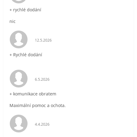
+ rychlé dodání
nic
Hodnocení obchodu je 5 z 5 hvězdiček.
12.5.2026
+ Rychlé dodání
Hodnocení obchodu je 5 z 5 hvězdiček.
6.5.2026
+ komunikace obratem
Maximální pomoc a ochota.
Hodnocení obchodu je 5 z 5 hvězdiček.
4.4.2026