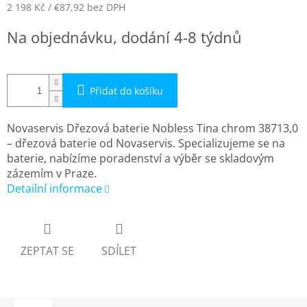
2 198 Kč
/ €87,92
bez DPH
Měrná
Na objednávku, dodání 4-8 týdnů
cena:
Přidat do košíku
Novaservis Dřezová baterie Nobless Tina chrom 38713,0
– dřezová baterie od Novaservis. Specializujeme se na
baterie, nabízíme poradenství a výběr se skladovým
zázemím v Praze.
Detailní informace
ZEPTAT SE
SDÍLET