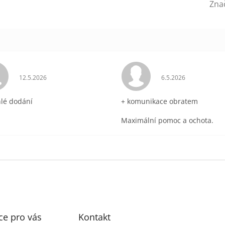
Zna
ek.
Hodnocení obchodu je 5 z 5 hvězdiček.
Hodnocení obchodu 
12.5.2026
6.5.2026
hlé dodání
+ komunikace obratem
Maximální pomoc a ochota.
ce pro vás
Kontakt