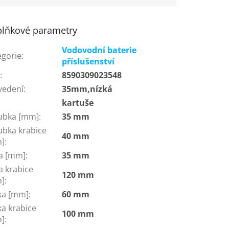
lňkové parametry
Vodovodní baterie
egorie
:
příslušenství
N
:
8590309023548
vedení
:
35mm,nízká
:
kartuše
ubka [mm]
:
35 mm
ubka krabice
40 mm
]
:
ka [mm]
:
35 mm
a krabice
120 mm
]
:
ka [mm]
:
60 mm
ka krabice
100 mm
]
: