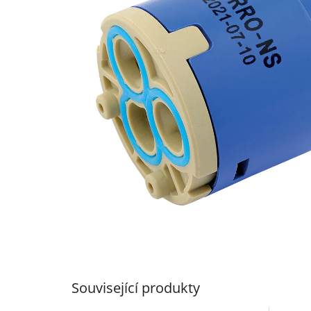
5
hvězdiček.
Související produkty