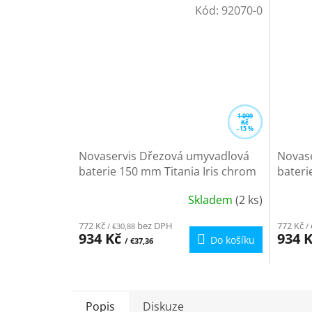
Kód:
92070-0
1 099
Kč
–15 %
Novaservis Dřezová umyvadlová
Novas
baterie 150 mm Titania Iris chrom
bateri
92070,0
92076,
Skladem
(2 ks)
Průměrné
Průmě
hodnocení
hodno
772 Kč
bez DPH
772 Kč
/ €30,88
/ 
produktu
produ
934 Kč
934 
Do košíku
/ €37,36
je
je
4,3
4,7
z
z
5
5
Popis
Diskuze
hvězdiček.
hvězdi