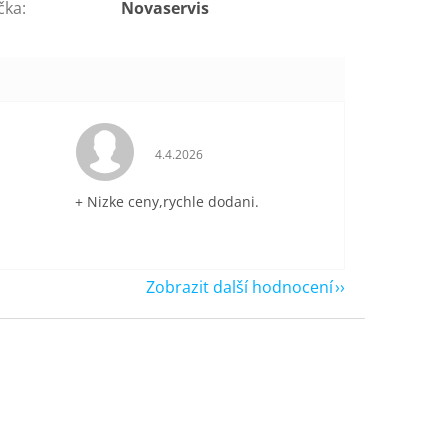
čka
:
Novaservis
je 5 z 5 hvězdiček.
Hodnocení obchodu je 5 z 5 hvězdiček.
4.4.2026
+ Nizke ceny,rychle dodani.
Zobrazit další hodnocení