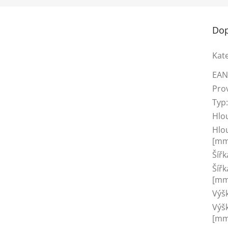
Dop
Kat
EA
Pro
Typ
Hlo
Hlo
[mm
Šíř
Šířk
[mm
Výš
Výš
[mm