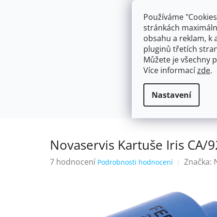
Přejít
603574112
info@ceskakoupelna.cz
na
Používáme "Cookies"
obsah
stránkách maximálně
obsahu a reklam, k 
pluginů třetích stran
Můžete je všechny p
Více informací
zde
.
AKCE
NÁSTĚNNÉ 150/100MM
SE SPRCH
VODOVODNÍ BATERIE
Vodovodní 
Domů
Nastavení
Novaservis Kartuše Iris CA/
Průměrné
7 hodnocení
Značka:
Podrobnosti hodnocení
hodnocení
produktu
je
4,3
z