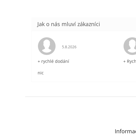
Hodnocení obchodu je 5 z 5 hvězdič
5.8.2026
+ rychlé dodání
+ Ryc
nic
Z
á
p
a
t
Informa
í