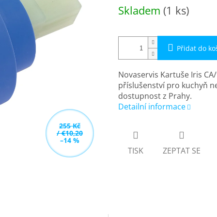
Měrná
Skladem
(1 ks)
cena:
Přidat do ko
Novaservis Kartuše Iris CA
příslušenství pro kuchyň n
dostupnost z Prahy.
Detailní informace
255 Kč
/ €10,20
–14 %
TISK
ZEPTAT SE