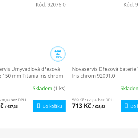
Kód:
92076-0
Kód:
9
1 099
Kč
–15 %
ervis Umyvadlová dřezová
Novaservis Dřezová baterie 
e 150 mm Titania Iris chrom
Iris chrom 92091,0
0
Skladem
(1 ks)
Sklad
rné
Průměrné
cení
hodnocení
bez DPH
589 Kč
bez DPH
€30,88
/ €23,56
ktu
produktu
Kč
713 Kč
Do košíku
Do 
/ €37,36
/ €28,52
je
3,8
z
5
ček.
hvězdiček.