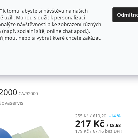
O NÁS
CENY A ZPŮSOBY DOPRAVY
KONTAKTY
OBCH
 k tomu, abyste si návštěvu na našich
Odmítn
 užili. Mohou sloužit k personalizaci
analýze návštěvnosti a ke zobrazení různých
HLEDAT
 (např. sociální sítě, online chat apod.).
řijmout nebo si vybrat které chcete zakázat.
OU
FLEXIBILNÍ
STOJÁNKOVÉ
PRO NÍZKOTLAKÉ OHŘ
baterie příslušenství
Novaservis Kartuše Iris CA/92000
92000
CA/92000
Novaservis
255 Kč
/ €10,20
–14 %
217 Kč
/ €8,68
179 Kč
/ €7,16
bez DPH