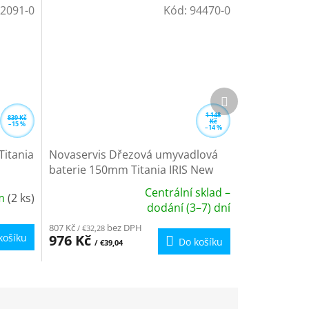
2091-0
Kód:
94470-0
Další
produkt
1 148
839 Kč
Kč
–15 %
–14 %
Titania
Novaservis Dřezová umyvadlová
baterie 150mm Titania IRIS New
chrom 94470,0
Centrální sklad –
em
(2 ks)
Průměrné
dodání (3–7) dní
hodnocení
807 Kč
bez DPH
/ €32,28
produktu
košíku
976 Kč
Do košíku
/ €39,04
je
5,0
z
5
hvězdiček.