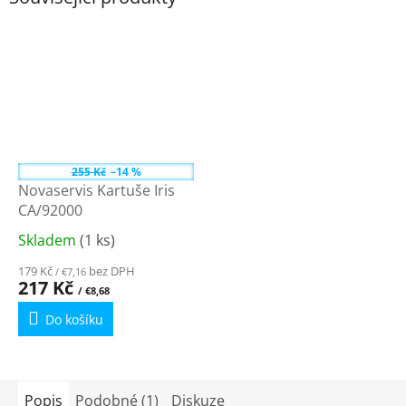
255 Kč
–14 %
Novaservis Kartuše Iris
CA/92000
Skladem
(1 ks)
Průměrné
hodnocení
179 Kč
bez DPH
/ €7,16
produktu
217 Kč
/ €8,68
je
Do košíku
4,3
z
5
hvězdiček.
Popis
Podobné (1)
Diskuze