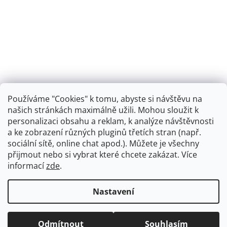
Používáme "Cookies" k tomu, abyste si návštěvu na
našich stránkách maximálně užili. Mohou sloužit k
personalizaci obsahu a reklam, k analýze návštěvnosti
Retro koupelna
a ke zobrazení různých pluginů třetích stran (např.
sociální sítě, online chat apod.). Můžete je všechny
přijmout nebo si vybrat které chcete zakázat. Více
informací
zde
.
Vytvořil Shoptet
+
plnenieshopu.cz
Nastavení
Copyright 2026
Dřezová-baterie.cz
. Všechna práva
Odmítnout
Souhlasím
vyhrazena.