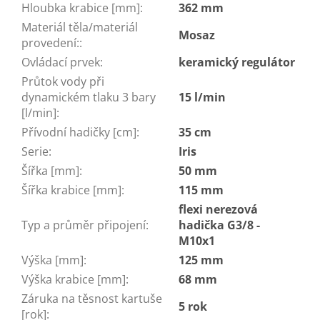
Hloubka krabice [mm]
:
362 mm
Materiál těla/materiál
Mosaz
provedení:
:
Ovládací prvek
:
keramický regulátor
Průtok vody při
dynamickém tlaku 3 bary
15 l/min
[l/min]
:
Přívodní hadičky [cm]
:
35 cm
Serie
:
Iris
Šířka [mm]
:
50 mm
Šířka krabice [mm]
:
115 mm
flexi nerezová
Typ a průměr připojení
:
hadička G3/8 -
M10x1
Výška [mm]
:
125 mm
Výška krabice [mm]
:
68 mm
Záruka na těsnost kartuše
5 rok
[rok]
: