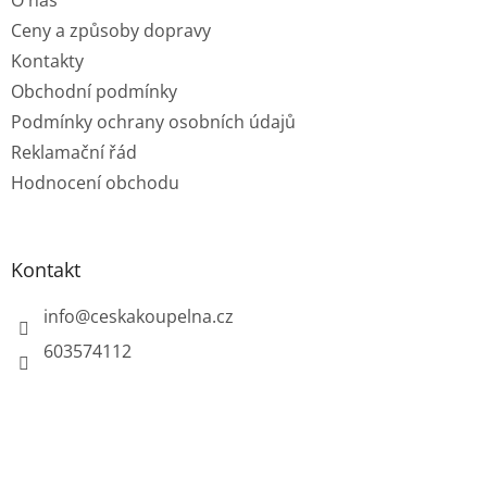
O nás
í
Ceny a způsoby dopravy
Kontakty
Obchodní podmínky
Podmínky ochrany osobních údajů
Reklamační řád
Hodnocení obchodu
Kontakt
info
@
ceskakoupelna.cz
603574112