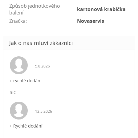
Způsob jednotkového
kartonová krabička
balení
:
Značka
:
Novaservis
Hodnocení obchodu je 5 z 5 hvězdiček.
5.8.2026
+ rychlé dodání
nic
Hodnocení obchodu je 5 z 5 hvězdiček.
12.5.2026
+ Rychlé dodání