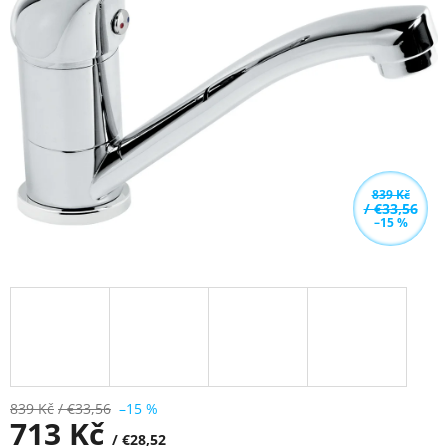
z
5
hvězdiček.
839 Kč
/ €33,56
–15 %
839 Kč
/ €33,56
–15 %
713 Kč
/ €28,52