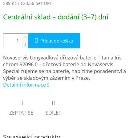
589 Kč
/ €23,56
bez DPH
Měrná
Centrální sklad – dodání (3–7) dní
cena:
Přidat do košíku
Novaservis Umyvadlová dřezová baterie Titania Iris
chrom 92096,0 – dřezová baterie od Novaservis.
Specializujeme se na baterie, nabízíme poradenství a
výběr se skladovým zázemím v Praze.
Detailní informace
ZEPTAT SE
SDÍLET
Související produkty