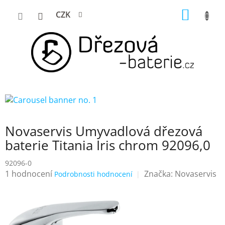
Přejít
NÁKUP
CZK
na
KOŠÍK
obsah
Novaservis Umyvadlová dřezová
baterie Titania Iris chrom 92096,0
92096-0
Průměrné
1 hodnocení
Značka:
Novaservis
Podrobnosti hodnocení
hodnocení
produktu
je
5,0