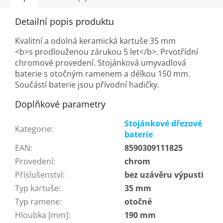
Detailní popis produktu
Kvalitní a odolná keramická kartuše 35 mm
<b>s prodlouženou zárukou 5 let</b>. Prvotřídní
chromové provedení. Stojánková umyvadlová
baterie s otočným ramenem a délkou 150 mm.
Součástí baterie jsou přívodní hadičky.
Doplňkové parametry
Stojánkové dřezové
Kategorie
:
baterie
EAN
:
8590309111825
Provedení
:
chrom
Příslušenství
:
bez uzávěru výpusti
Typ kartuše
:
35 mm
Typ ramene
:
otočné
Hloubka [mm]
:
190 mm