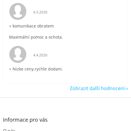
Hodnocení obchodu je 5 z 5 hvězdiček.
6.5.2026
+ komunikace obratem
Maximální pomoc a ochota.
Hodnocení obchodu je 5 z 5 hvězdiček.
4.4.2026
+ Nizke ceny,rychle dodani.
Zobrazit další hodnocení
Z
á
p
a
Informace pro vás
t