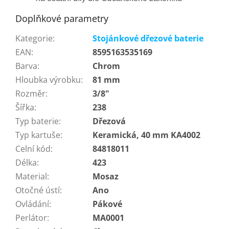
Doplňkové parametry
Kategorie
:
Stojánkové dřezové baterie
EAN
:
8595163535169
Barva
:
Chrom
Hloubka výrobku
:
81 mm
Rozměr
:
3/8"
Šířka
:
238
Typ baterie
:
Dřezová
Typ kartuše
:
Keramická, 40 mm KA4002
Celní kód
:
84818011
Délka
:
423
Material
:
Mosaz
Otočné ústí
:
Ano
Ovládání
:
Pákové
Perlátor
:
MA0001