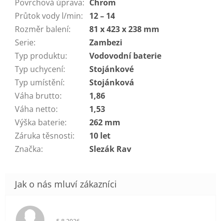
Povrchová úprava
:
Chrom
Průtok vody l/min
:
12 – 14
Rozměr balení
:
81 x 423 x 238 mm
Serie
:
Zambezi
Typ produktu
:
Vodovodní baterie
Typ uchycení
:
Stojánkové
Typ umístění
:
Stojánková
Váha brutto
:
1,86
Váha netto
:
1,53
Výška baterie
:
262 mm
Záruka těsnosti
:
10 let
Značka
:
Slezák Rav
Hodnocení obchodu je 5 z 5 hvězdiček.