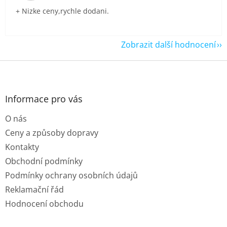
+ Nizke ceny,rychle dodani.
Zobrazit další hodnocení
Z
á
p
a
Informace pro vás
t
O nás
í
Ceny a způsoby dopravy
Kontakty
Obchodní podmínky
Podmínky ochrany osobních údajů
Reklamační řád
Hodnocení obchodu