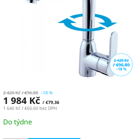
z
5
hvězdiček.
2 420 Kč
/ €96,80
–18 %
2 420 Kč
/ €96,80
–18 %
1 984 Kč
/ €79,36
1 640 Kč
/ €65,60
bez DPH
Měrná
Do týdne
cena: