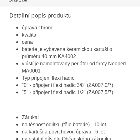
Diskuze
Detailní popis produktu
úprava chrom
kvalita
cena
baterie je vybavena keramickou kartuší o
průměru 40 mm KA4002
v ústí je namontovaný perlátor od firmy Neoperl
MA0001
Typ připojení flexi hadic:
"0" - připojení flexi hadic 3/8" (ZA007.0/7)
"5" - připojení flexi hadic 1/2" (ZA007.5/7)
Záruka:
na těsnost odlitku (tělo baterie) - 10 let
na kartuši a povrchovou úpravu - 6 let
na ostatní díly dle Občanského zákoníku