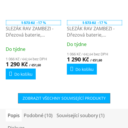
1 573 Kč
–17 %
1 573 Kč
–17 %
SLEZÁK RAV ZAMBEZI -
SLEZÁK RAV ZAMBEZI -
Dřezová baterie,
Dřezová baterie,
Bílá/Chrom ZA007.0/7CB -
Černá/Chrom
Do týdne
Průměrné
3/8"
ZA007.0/7CC - 3/8"
Do týdne
hodnocení
1 066 Kč
bez DPH
/ €42,64
produktu
1 290 Kč
1 066 Kč
bez DPH
/ €42,64
/ €51,60
1 290 Kč
je
/ €51,60
Do košíku
4,0
Do košíku
z
5
hvězdiček.
ZOBRAZIT VŠECHNY SOUVISEJÍCÍ PRODUKTY
Popis
Podobné (10)
Související soubory (1)