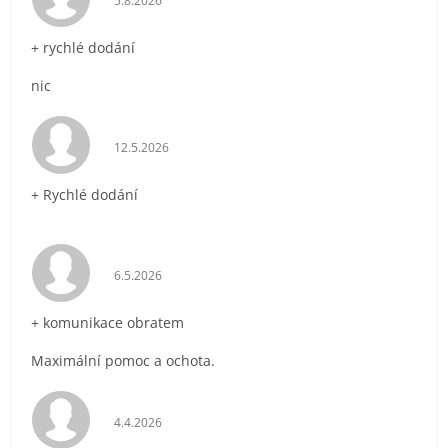
5.8.2026
+ rychlé dodání
nic
Hodnocení obchodu je 5 z 5 hvězdiček.
12.5.2026
+ Rychlé dodání
Hodnocení obchodu je 5 z 5 hvězdiček.
6.5.2026
+ komunikace obratem
Maximální pomoc a ochota.
Hodnocení obchodu je 5 z 5 hvězdiček.
4.4.2026