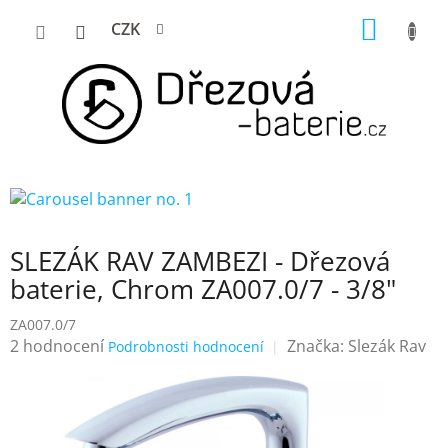
Přejít
NÁKUP
CZK
na
KOŠÍK
obsah
SLEZÁK RAV ZAMBEZI - Dřezová
baterie, Chrom ZA007.0/7 - 3/8"
ZA007.0/7
Průměrné
2 hodnocení
Značka:
Slezák Rav
Podrobnosti hodnocení
hodnocení
produktu
je
4,5