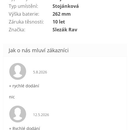
Typ umístění
:
Stojánková
Výška baterie
:
262 mm
Záruka těsnosti
:
10 let
Značka
:
Slezák Rav
Hodnocení obchodu je 5 z 5 hvězdiček.
5.8.2026
+ rychlé dodání
nic
Hodnocení obchodu je 5 z 5 hvězdiček.
12.5.2026
+ Rychlé dodání