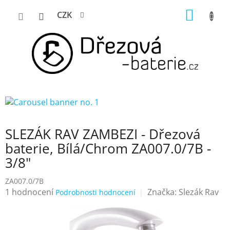
Přejít
NÁKUP
CZK
na
KOŠÍK
obsah
SLEZÁK RAV ZAMBEZI - Dřezová
baterie, Bílá/Chrom ZA007.0/7B -
3/8"
ZA007.0/7B
Průměrné
1 hodnocení
Značka:
Slezák Rav
Podrobnosti hodnocení
hodnocení
produktu
je