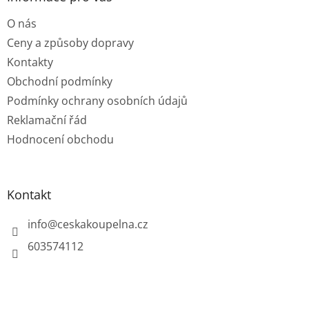
t
O nás
í
Ceny a způsoby dopravy
Kontakty
Obchodní podmínky
Podmínky ochrany osobních údajů
Reklamační řád
Hodnocení obchodu
Kontakt
info
@
ceskakoupelna.cz
603574112