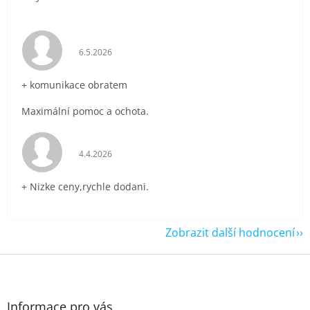
Hodnocení obchodu je 5 z 5 hvězdiček.
6.5.2026
+ komunikace obratem
Maximální pomoc a ochota.
Hodnocení obchodu je 5 z 5 hvězdiček.
4.4.2026
+ Nizke ceny,rychle dodani.
Zobrazit další hodnocení
Z
á
p
a
Informace pro vás