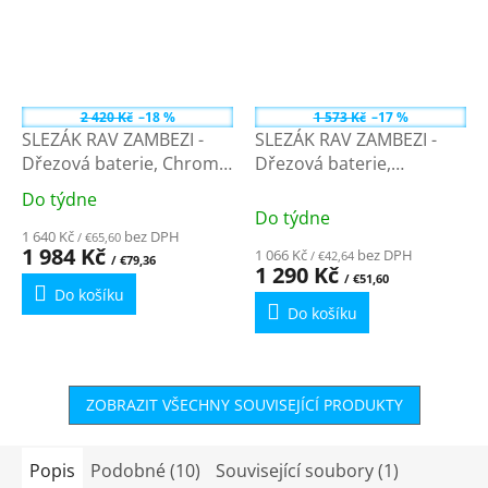
2 420 Kč
–18 %
1 573 Kč
–17 %
SLEZÁK RAV ZAMBEZI -
SLEZÁK RAV ZAMBEZI -
Dřezová baterie, Chrom
Dřezová baterie,
ZA007.0/7 - 3/8"
Bílá/Chrom ZA007.0/7CB -
Do týdne
Průměrné
3/8"
Do týdne
hodnocení
1 640 Kč
bez DPH
/ €65,60
produktu
1 984 Kč
1 066 Kč
bez DPH
/ €42,64
/ €79,36
1 290 Kč
je
/ €51,60
Do košíku
4,5
Do košíku
z
5
hvězdiček.
ZOBRAZIT VŠECHNY SOUVISEJÍCÍ PRODUKTY
Popis
Podobné (10)
Související soubory (1)