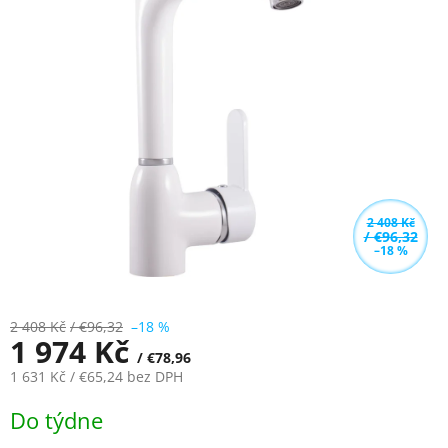
5,0
z
5
hvězdiček.
2 408 Kč
/ €96,32
–18 %
2 408 Kč
/ €96,32
–18 %
1 974 Kč
/ €78,96
1 631 Kč
/ €65,24
bez DPH
Měrná
Do týdne
cena: