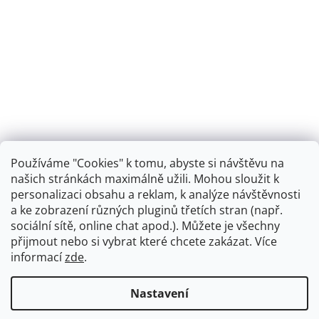
Používáme "Cookies" k tomu, abyste si návštěvu na
našich stránkách maximálně užili. Mohou sloužit k
personalizaci obsahu a reklam, k analýze návštěvnosti
Retro koupelna
a ke zobrazení různých pluginů třetích stran (např.
sociální sítě, online chat apod.). Můžete je všechny
přijmout nebo si vybrat které chcete zakázat. Více
informací
zde
.
Vytvořil Shoptet
+
plnenieshopu.cz
Nastavení