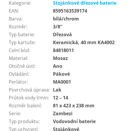
Kategorie
:
Stojánkové dřezové baterie
EAN
:
8595163539174
Barva
:
bílá/chrom
Rozměr
:
3/8"
Typ baterie
:
Dřezová
Typ kartuše
:
Keramická, 40 mm KA4002
Celní kód
:
84818011
Material
:
Mosaz
Otočné ústí
:
Ano
Ovládání
:
Pákové
Perlátor
:
MA0001
Povrchová úprava
:
Lak
Průtok vody l/min
:
12 – 14
Rozměr balení
:
81 x 423 x 238 mm
Serie
:
Zambezi
Typ produktu
:
Vodovodní baterie
Typ uchycení
:
Stojánkové