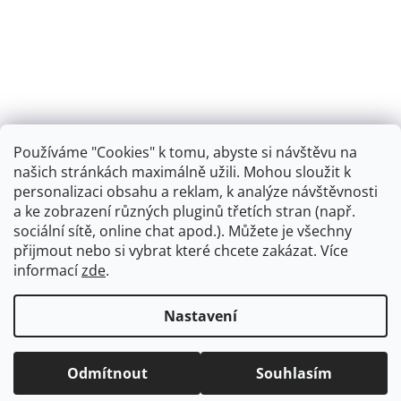
Používáme "Cookies" k tomu, abyste si návštěvu na
našich stránkách maximálně užili. Mohou sloužit k
personalizaci obsahu a reklam, k analýze návštěvnosti
Retro koupelna
a ke zobrazení různých pluginů třetích stran (např.
sociální sítě, online chat apod.). Můžete je všechny
přijmout nebo si vybrat které chcete zakázat. Více
informací
zde
.
Vytvořil Shoptet
+
plnenieshopu.cz
Nastavení
Copyright 2026
Dřezová-baterie.cz
. Všechna práva
Odmítnout
Souhlasím
vyhrazena.