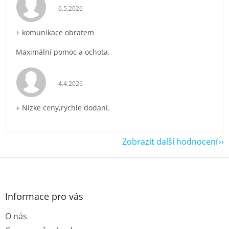
Hodnocení obchodu je 5 z 5 hvězdiček.
6.5.2026
+ komunikace obratem
Maximální pomoc a ochota.
Hodnocení obchodu je 5 z 5 hvězdiček.
4.4.2026
+ Nizke ceny,rychle dodani.
Zobrazit další hodnocení
Z
á
p
a
Informace pro vás
t
O nás
í