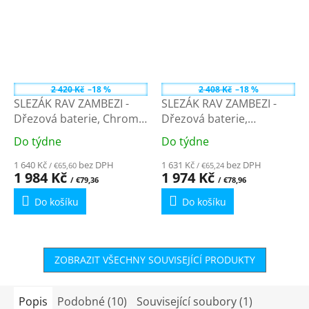
2 420 Kč
–18 %
2 408 Kč
–18 %
SLEZÁK RAV ZAMBEZI -
SLEZÁK RAV ZAMBEZI -
Dřezová baterie, Chrom
Dřezová baterie,
ZA007.0/7 - 3/8"
Bílá/Chrom ZA007.0/7B -
Do týdne
Do týdne
Průměrné
Průměrné
3/8"
hodnocení
hodnocení
1 640 Kč
bez DPH
1 631 Kč
bez DPH
/ €65,60
/ €65,24
produktu
produktu
1 984 Kč
1 974 Kč
/ €79,36
/ €78,96
je
je
Do košíku
Do košíku
4,5
5,0
z
z
5
5
hvězdiček.
hvězdiček.
ZOBRAZIT VŠECHNY SOUVISEJÍCÍ PRODUKTY
Popis
Podobné (10)
Související soubory (1)