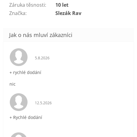
Záruka těsnosti
:
10 let
Značka
:
Slezák Rav
Hodnocení obchodu je 5 z 5 hvězdiček.
5.8.2026
+ rychlé dodání
nic
Hodnocení obchodu je 5 z 5 hvězdiček.
12.5.2026
+ Rychlé dodání