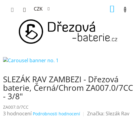
Přejít
NÁKUP
CZK
na
KOŠÍK
obsah
SLEZÁK RAV ZAMBEZI - Dřezová
baterie, Černá/Chrom ZA007.0/7CC
- 3/8"
ZA007.0/7CC
Průměrné
3 hodnocení
Značka:
Slezák Rav
Podrobnosti hodnocení
hodnocení
produktu
je