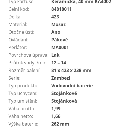
Typ kartuše
:
Keramická, 40 mm KA4002
Celní kód
:
84818011
Délka
:
423
Material
:
Mosaz
Otočné ústí
:
Ano
Ovládání
:
Pákové
Perlátor
:
MA0001
Povrchová úprava
:
Lak
Průtok vody l/min
:
12 – 14
Rozměr balení
:
81 x 423 x 238 mm
Serie
:
Zambezi
Typ produktu
:
Vodovodní baterie
Typ uchycení
:
Stojánkové
Typ umístění
:
Stojánková
Váha brutto
:
1,99
Váha netto
:
1,66
Výška baterie
:
262 mm