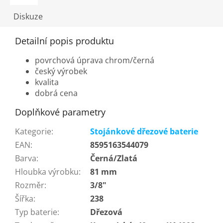
Diskuze
Detailní popis produktu
povrchová úprava chrom/černá
český výrobek
kvalita
dobrá cena
Doplňkové parametry
Kategorie
:
Stojánkové dřezové baterie
EAN
:
8595163544079
Barva
:
Černá/Zlatá
Hloubka výrobku
:
81 mm
Rozměr
:
3/8"
Šířka
:
238
Typ baterie
:
Dřezová