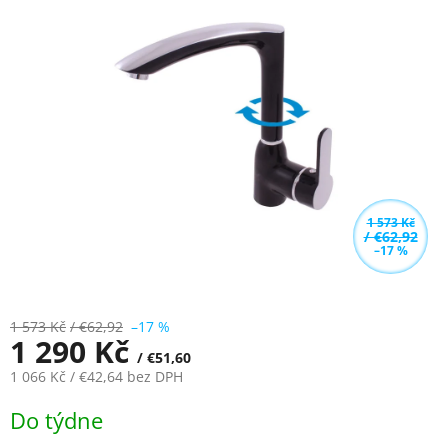
4,0
z
5
hvězdiček.
1 573 Kč
/ €62,92
–17 %
1 573 Kč
/ €62,92
–17 %
1 290 Kč
/ €51,60
1 066 Kč
/ €42,64
bez DPH
Měrná
Do týdne
cena: