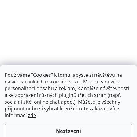
Používáme "Cookies" k tomu, abyste si návštěvu na
našich stránkách maximálně užili. Mohou sloužit k
personalizaci obsahu a reklam, k analýze návštěvnosti
Retro koupelna
a ke zobrazení různých pluginů třetích stran (např.
sociální sítě, online chat apod.). Můžete je všechny
přijmout nebo si vybrat které chcete zakázat. Více
informací
zde
.
Vytvořil Shoptet
+
plnenieshopu.cz
Nastavení