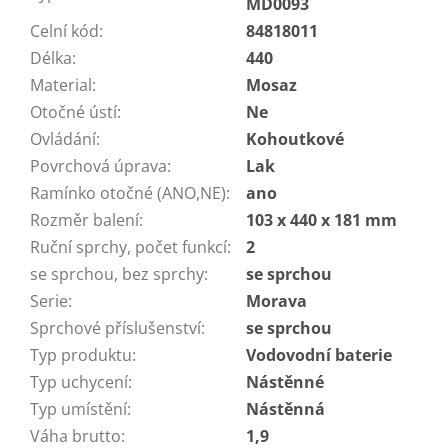
MD0093
Celní kód
:
84818011
Délka
:
440
Material
:
Mosaz
Otočné ústí
:
Ne
Ovládání
:
Kohoutkové
Povrchová úprava
:
Lak
Ramínko otočné (ANO,NE)
:
ano
Rozměr balení
:
103 x 440 x 181 mm
Ruční sprchy, počet funkcí
:
2
se sprchou, bez sprchy
:
se sprchou
Serie
:
Morava
Sprchové příslušenství
:
se sprchou
Typ produktu
:
Vodovodní baterie
Typ uchycení
:
Nástěnné
Typ umístění
:
Nástěnná
Váha brutto
:
1,9