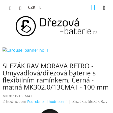
Přejít
NÁKUP
CZK
na
KOŠÍK
obsah
SLEZÁK RAV MORAVA RETRO -
Umyvadlová/dřezová baterie s
flexibilním ramínkem, Černá -
matná MK302.0/13CMAT - 100 mm
MK302.0/13CMAT
Průměrné
2 hodnocení
Značka:
Slezák Rav
Podrobnosti hodnocení
hodnocení
produktu