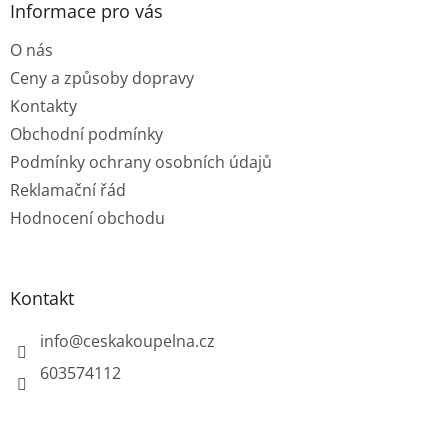
a
Informace pro vás
t
O nás
í
Ceny a způsoby dopravy
Kontakty
Obchodní podmínky
Podmínky ochrany osobních údajů
Reklamační řád
Hodnocení obchodu
Kontakt
info
@
ceskakoupelna.cz
603574112