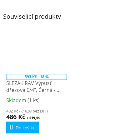
Související produkty
593 Kč
–18 %
SLEZÁK RAV Výpusť
dřezová 6/4", Černá -
matná MD0819CMAT
Skladem
(1 ks)
Průměrné
hodnocení
402 Kč
bez DPH
/ €16,08
produktu
486 Kč
/ €19,44
je
Do košíku
5,0
z