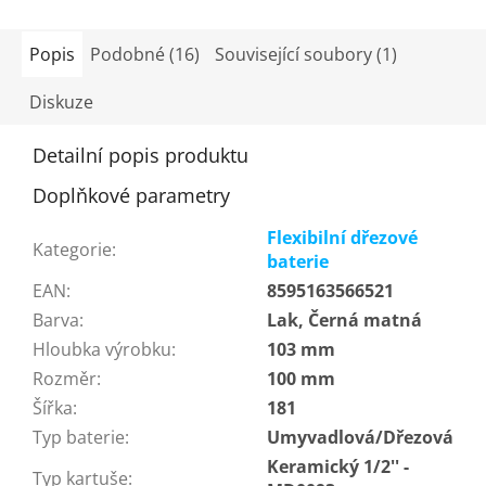
5
hvězdiček.
Popis
Podobné (16)
Související soubory (1)
Diskuze
Detailní popis produktu
Doplňkové parametry
Flexibilní dřezové
Kategorie
:
baterie
EAN
:
8595163566521
Barva
:
Lak, Černá matná
Hloubka výrobku
:
103 mm
Rozměr
:
100 mm
Šířka
:
181
Typ baterie
:
Umyvadlová/Dřezová
Keramický 1/2'' -
Typ kartuše
: