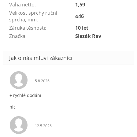
Váha netto
:
1,59
Velikost sprchy ruční
⌀46
sprcha, mm
:
Záruka těsnosti
:
10 let
Značka
:
Slezák Rav
Hodnocení obchodu je 5 z 5 hvězdiček.
5.8.2026
+ rychlé dodání
nic
Hodnocení obchodu je 5 z 5 hvězdiček.
12.5.2026