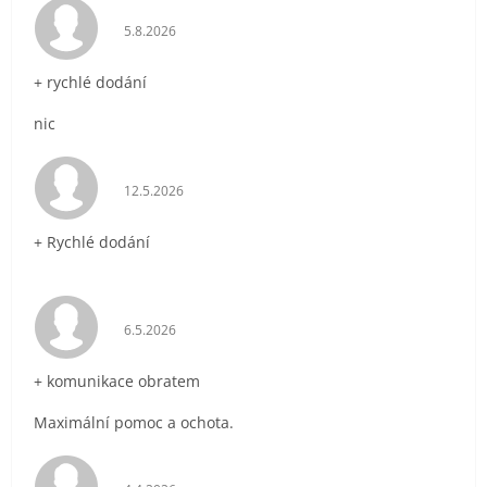
Hodnocení obchodu je 5 z 5 hvězdiček.
5.8.2026
+ rychlé dodání
nic
Hodnocení obchodu je 5 z 5 hvězdiček.
12.5.2026
+ Rychlé dodání
Hodnocení obchodu je 5 z 5 hvězdiček.
6.5.2026
+ komunikace obratem
Maximální pomoc a ochota.
Hodnocení obchodu je 5 z 5 hvězdiček.