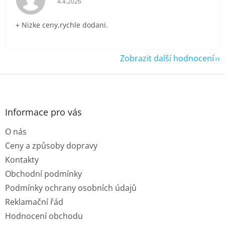
4.4.2026
+ Nizke ceny,rychle dodani.
Zobrazit další hodnocení
Z
á
p
a
Informace pro vás
t
O nás
í
Ceny a způsoby dopravy
Kontakty
Obchodní podmínky
Podmínky ochrany osobních údajů
Reklamační řád
Hodnocení obchodu