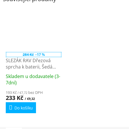
284 Kč
–17 %
SLEZÁK RAV Dřezová
sprcha k baterii, Šedá
PS0013S
Skladem u dodavatele (3-
Průměrné
7dní)
hodnocení
193 Kč
bez DPH
produktu
/ €7,72
233 Kč
je
/ €9,32
4,0
Do košíku
z
5
hvězdiček.