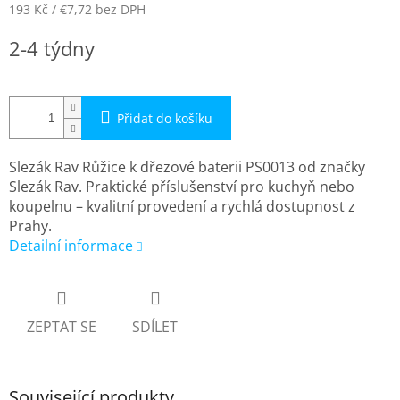
193 Kč
/ €7,72
bez DPH
Měrná
2-4 týdny
cena:
Přidat do košíku
Slezák Rav Růžice k dřezové baterii PS0013 od značky
Slezák Rav. Praktické příslušenství pro kuchyň nebo
koupelnu – kvalitní provedení a rychlá dostupnost z
Prahy.
Detailní informace
ZEPTAT SE
SDÍLET
Související produkty