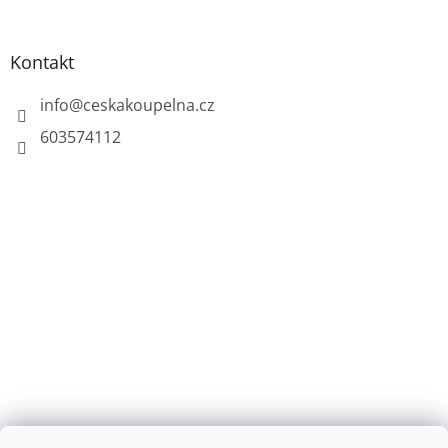
Kontakt
info
@
ceskakoupelna.cz
603574112