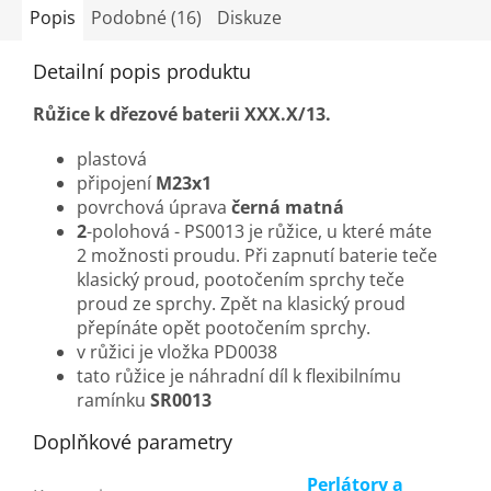
Popis
Podobné (16)
Diskuze
Detailní popis produktu
Růžice k dřezové baterii XXX.X/13.
plastová
připojení
M23x1
povrchová úprava
černá matná
2
-polohová - PS0013 je růžice, u které máte
2 možnosti proudu. Při zapnutí baterie teče
klasický proud, pootočením sprchy teče
proud ze sprchy. Zpět na klasický proud
přepínáte opět pootočením sprchy.
v růžici je vložka PD0038
tato růžice je náhradní díl k flexibilnímu
ramínku
SR0013
Doplňkové parametry
Perlátory a