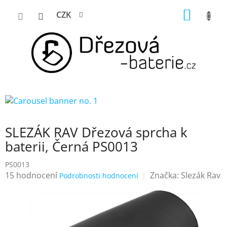
Přejít
NÁKUP
CZK
na
KOŠÍK
obsah
SLEZÁK RAV Dřezová sprcha k
baterii, Černá PS0013
PS0013
Průměrné
15 hodnocení
Značka:
Slezák Rav
Podrobnosti hodnocení
hodnocení
produktu
je
4,7