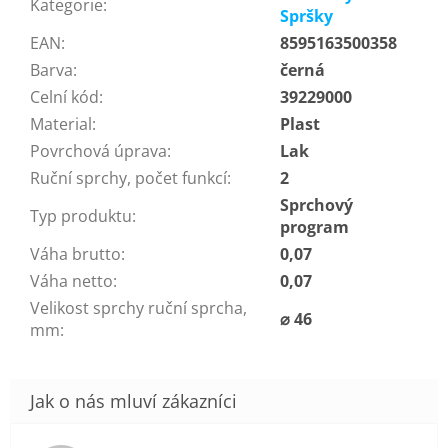
Kategorie
:
Spršky
EAN
:
8595163500358
Barva
:
černá
Celní kód
:
39229000
Material
:
Plast
Povrchová úprava
:
Lak
Ruční sprchy, počet funkcí
:
2
Sprchový
Typ produktu
:
program
Váha brutto
:
0,07
Váha netto
:
0,07
Velikost sprchy ruční sprcha,
⌀ 46
mm
: