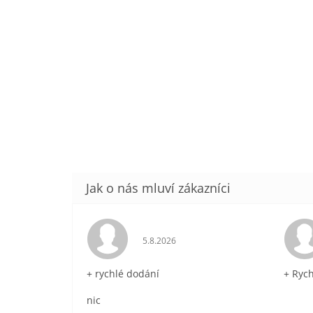
Hodnocení obchodu je 5 z 5 hvězdič
5.8.2026
+ rychlé dodání
+ Ryc
nic