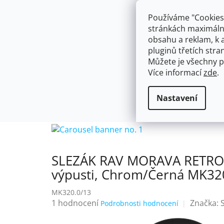
Přejít
603574112
info@ceskakoupelna.cz
na
Používáme "Cookies"
obsah
stránkách maximálně
obsahu a reklam, k 
pluginů třetích stran
Můžete je všechny p
Více informací
zde
.
AKCE
NÁSTĚNNÉ 150/100MM
SE SPRCH
SLEZÁK RAV MORAVA RETR
Flexibilní
Domů
Nastavení
chrom/černá, 3/8"
SLEZÁK RAV MORAVA RETRO -
výpusti, Chrom/Černá MK320
MK320.0/13
Průměrné
1 hodnocení
Značka:
Podrobnosti hodnocení
hodnocení