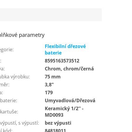
lňkové parametry
Flexibilní dřezové
egorie
:
baterie
N
:
8595163573512
va
:
Chrom, chrom/černá
ubka výrobku
:
75 mm
měr
:
3,8"
a
:
179
baterie
:
Umyvadlová/Dřezová
Keramický 1/2'' -
 kartuše
:
MD0093
výpustí, s výpustí
:
bez výpusti
í kód
:
84818011