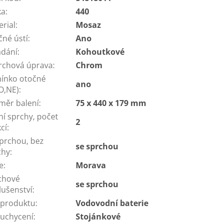
ka
:
440
erial
:
Mosaz
čné ústí
:
Ano
ádání
:
Kohoutkové
rchová úprava
:
Chrom
ínko otočné
ano
O,NE)
:
měr balení
:
75 x 440 x 179 mm
ní sprchy, počet
2
cí
:
sprchou, bez
se sprchou
chy
:
e
:
Morava
chové
se sprchou
lušenství
:
 produktu
:
Vodovodní baterie
 uchycení
:
Stojánkové