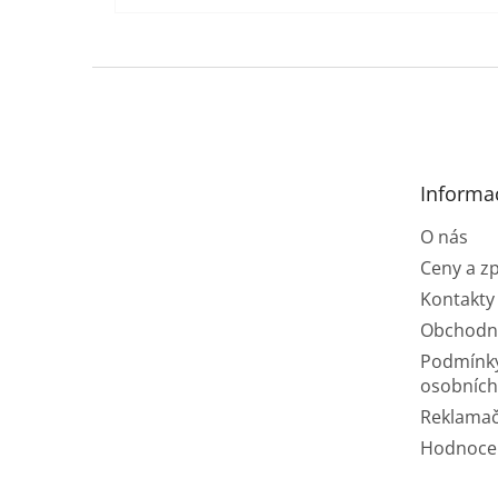
Z
á
p
a
t
Informa
í
O nás
Ceny a z
Kontakty
Obchodn
Podmínk
osobních
Reklamač
Hodnoce