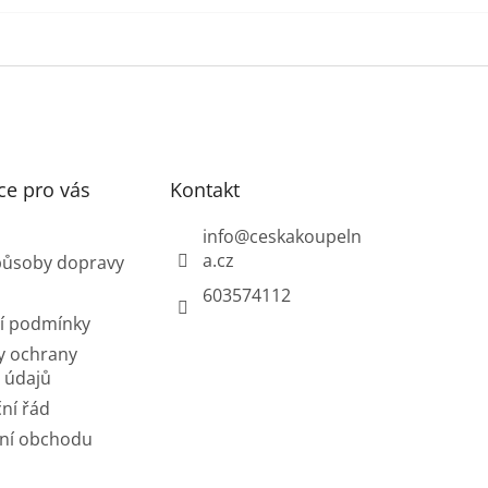
ce pro vás
Kontakt
info
@
ceskakoupeln
a.cz
působy dopravy
603574112
í podmínky
y ochrany
 údajů
ní řád
ní obchodu