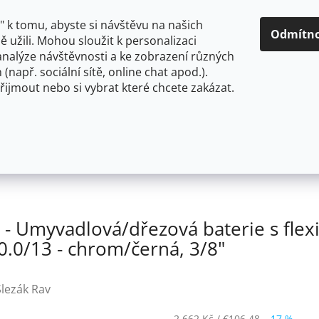
O NÁS
CENY A ZPŮSOBY DOPRAVY
KONTAKTY
OBCH
 k tomu, abyste si návštěvu na našich
Odmítn
 užili. Mohou sloužit k personalizaci
analýze návštěvnosti a ke zobrazení různých
HLEDAT
 (např. sociální sítě, online chat apod.).
řijmout nebo si vybrat které chcete zakázat.
OU
FLEXIBILNÍ
STOJÁNKOVÉ
PRO NÍZKOTLAKÉ OHŘ
O - Umyvadlová/dřezová baterie s flexibilním ramínkem b
 Umyvadlová/dřezová baterie s flex
.0/13 - chrom/černá, 3/8"
Slezák Rav
2 662 Kč
/ €106,48
–17 %