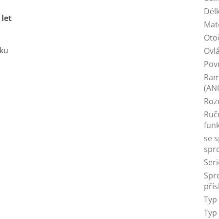
Dél
 let
Mat
Oto
íku
Ovl
Pov
Ram
(AN
Roz
Ruč
funk
se 
spr
Seri
Spr
přís
Typ
Typ