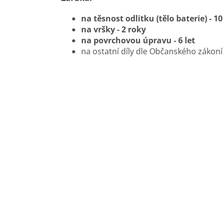
na těsnost odlitku (tělo baterie) - 10
na vršky - 2 roky
na povrchovou úpravu - 6 let
na ostatní díly dle Občanského zákon