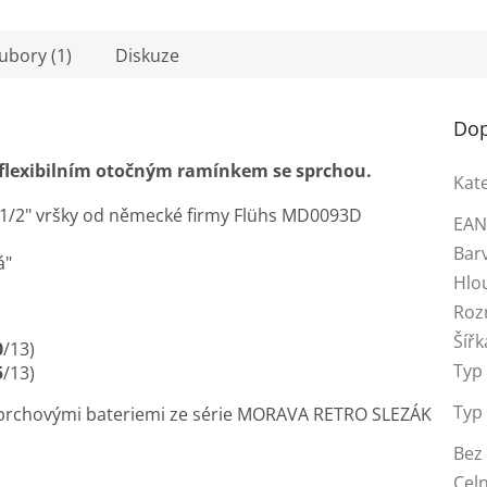
oubory (1)
Diskuze
Dop
 flexibilním otočným ramínkem se sprchou.
Kat
i 1/2" vršky od německé firmy Flühs MD0093D
EA
Bar
á"
Hlo
Roz
Šířk
0
/13)
Typ 
5
/13)
Typ
 sprchovými bateriemi ze série MORAVA RETRO SLEZÁK
Bez 
Celn