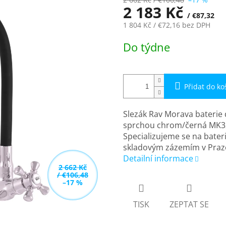
2 183 Kč
/ €87,32
1 804 Kč
/ €72,16
bez DPH
Měrná
Do týdne
cena:
Přidat do ko
Slezák Rav Morava baterie 
sprchou chrom/černá MK320
Specializujeme se na bater
skladovým zázemím v Praz
Detailní informace
2 662 Kč
/ €106,48
–17 %
TISK
ZEPTAT SE