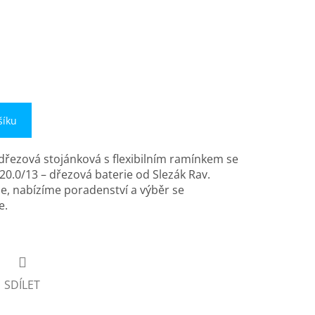
šíku
dřezová stojánková s flexibilním ramínkem se
.0/13 – dřezová baterie od Slezák Rav.
ie, nabízíme poradenství a výběr se
e.
SDÍLET