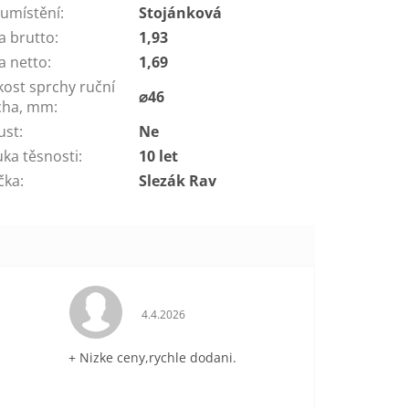
 umístění
:
Stojánková
a brutto
:
1,93
a netto
:
1,69
kost sprchy ruční
⌀46
cha, mm
:
ust
:
Ne
uka těsnosti
:
10 let
čka
:
Slezák Rav
je 5 z 5 hvězdiček.
Hodnocení obchodu je 5 z 5 hvězdiček.
4.4.2026
+ Nizke ceny,rychle dodani.