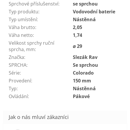
Sprchové příslušenství
:
se sprchou
Typ produktu
:
Vodovodní baterie
Typ umístění
:
Nástěnná
Váha brutto
:
2,05
Váha netto
:
1,74
Velikost sprchy ruční
⌀ 29
sprcha, mm
:
Značka
:
Slezák Rav
SPRCHA
:
Se sprchou
Série
:
Colorado
Provedení
:
150 mm
Typ
:
Nástěnná
Ovládání
:
Pákové