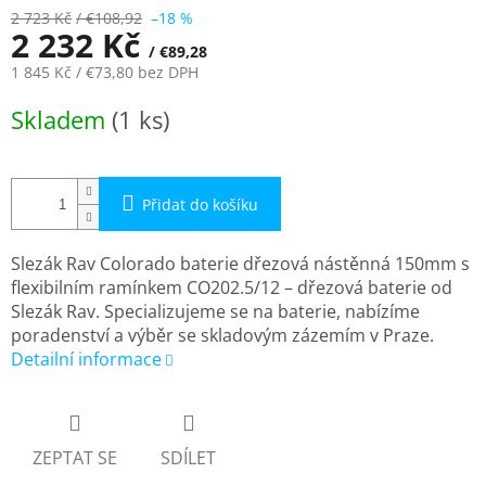
A
2 723 Kč
/ €108,92
–18 %
2 232 Kč
/ €89,28
1 845 Kč
/ €73,80
bez DPH
Měrná
Skladem
(1 ks)
cena:
Přidat do košíku
Slezák Rav Colorado baterie dřezová nástěnná 150mm s
flexibilním ramínkem CO202.5/12 – dřezová baterie od
Slezák Rav. Specializujeme se na baterie, nabízíme
poradenství a výběr se skladovým zázemím v Praze.
Detailní informace
ZEPTAT SE
SDÍLET