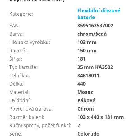
Flexibilní dřezové
Kategorie
:
baterie
EAN
:
8595163537002
Barva
:
chrom/šedá
Hloubka výrobku
:
103 mm
Rozměr
:
150 mm
Šířka
:
181
Typ kartuše
:
35 mm KA3502
Celní kód
:
84818011
Délka
:
440
Material
:
Mosaz
Ovládání
:
Pákové
Povrchová úprava
:
Chrom
Rozměr balení
:
103 x 440 x 181 mm
Ruční sprchy, počet funkcí
:
2
Serie
:
Colorado