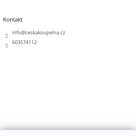
Kontakt
info
@
ceskakoupelna.cz
603574112