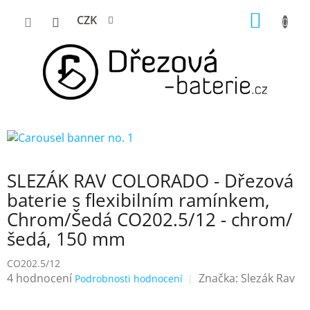
Přejít
NÁKUP
CZK
na
KOŠÍK
obsah
SLEZÁK RAV COLORADO - Dřezová
baterie s flexibilním ramínkem,
Chrom/Šedá CO202.5/12 - chrom/
šedá, 150 mm
CO202.5/12
Průměrné
4 hodnocení
Značka:
Slezák Rav
Podrobnosti hodnocení
hodnocení
produktu