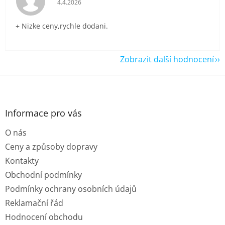
4.4.2026
+ Nizke ceny,rychle dodani.
Zobrazit další hodnocení
Z
á
p
a
Informace pro vás
t
O nás
í
Ceny a způsoby dopravy
Kontakty
Obchodní podmínky
Podmínky ochrany osobních údajů
Reklamační řád
Hodnocení obchodu