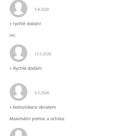
Hodnocení obchodu je 5 z 5 hvězdiček.
5.8.2026
+ rychlé dodání
nic
Hodnocení obchodu je 5 z 5 hvězdiček.
12.5.2026
+ Rychlé dodání
Hodnocení obchodu je 5 z 5 hvězdiček.
6.5.2026
+ komunikace obratem
Maximální pomoc a ochota.
Hodnocení obchodu je 5 z 5 hvězdiček.