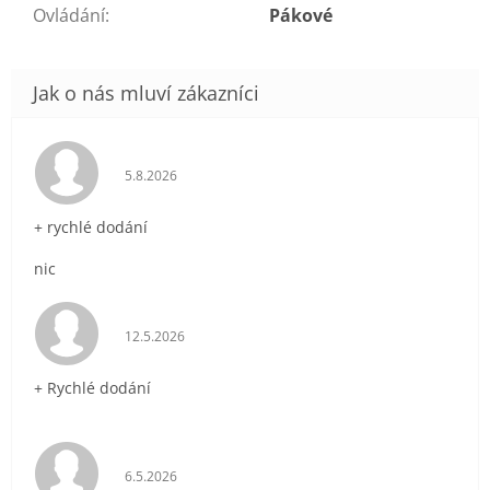
Ovládání
:
Pákové
Hodnocení obchodu je 5 z 5 hvězdiček.
5.8.2026
+ rychlé dodání
nic
Hodnocení obchodu je 5 z 5 hvězdiček.
12.5.2026
+ Rychlé dodání
Hodnocení obchodu je 5 z 5 hvězdiček.
6.5.2026