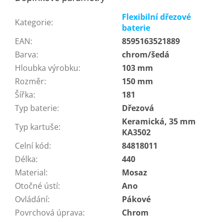
Flexibilní dřezové
Kategorie
:
baterie
EAN
:
8595163521889
Barva
:
chrom/šedá
Hloubka výrobku
:
103 mm
Rozměr
:
150 mm
Šířka
:
181
Typ baterie
:
Dřezová
Keramická, 35 mm
Typ kartuše
:
KA3502
Celní kód
:
84818011
Délka
:
440
Material
:
Mosaz
Otočné ústí
:
Ano
Ovládání
:
Pákové
Povrchová úprava
:
Chrom