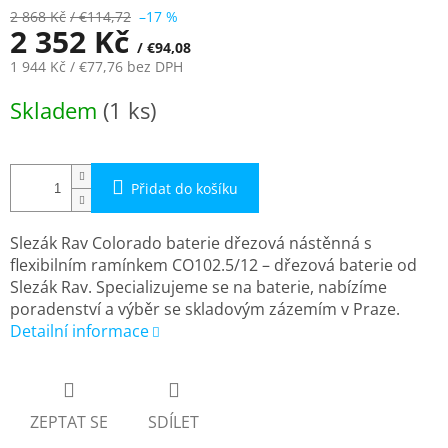
A
2 868 Kč
/ €114,72
–17 %
2 352 Kč
/ €94,08
1 944 Kč
/ €77,76
bez DPH
Měrná
Skladem
(1 ks)
cena:
Přidat do košíku
Slezák Rav Colorado baterie dřezová nástěnná s
flexibilním ramínkem CO102.5/12 – dřezová baterie od
Slezák Rav. Specializujeme se na baterie, nabízíme
poradenství a výběr se skladovým zázemím v Praze.
Detailní informace
ZEPTAT SE
SDÍLET