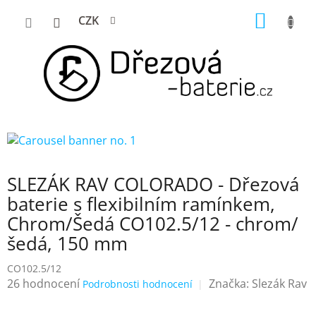
Přejít
NÁKUP
CZK
na
KOŠÍK
obsah
SLEZÁK RAV COLORADO - Dřezová
baterie s flexibilním ramínkem,
Chrom/Šedá CO102.5/12 - chrom/
šedá, 150 mm
CO102.5/12
Průměrné
26 hodnocení
Značka:
Slezák Rav
Podrobnosti hodnocení
hodnocení
produktu