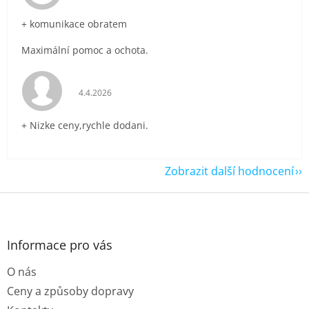
+ komunikace obratem
Maximální pomoc a ochota.
Hodnocení obchodu je 5 z 5 hvězdiček.
4.4.2026
+ Nizke ceny,rychle dodani.
Zobrazit další hodnocení
Z
á
p
a
Informace pro vás
t
O nás
í
Ceny a způsoby dopravy