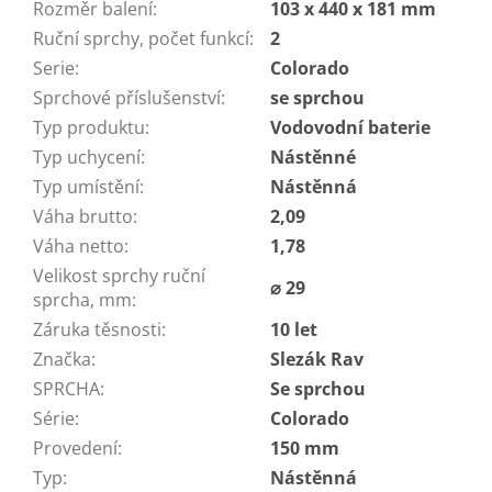
Rozměr balení
:
103 x 440 x 181 mm
Ruční sprchy, počet funkcí
:
2
Serie
:
Colorado
Sprchové příslušenství
:
se sprchou
Typ produktu
:
Vodovodní baterie
Typ uchycení
:
Nástěnné
Typ umístění
:
Nástěnná
Váha brutto
:
2,09
Váha netto
:
1,78
Velikost sprchy ruční
⌀ 29
sprcha, mm
:
Záruka těsnosti
:
10 let
Značka
:
Slezák Rav
SPRCHA
:
Se sprchou
Série
:
Colorado
Provedení
:
150 mm
Typ
:
Nástěnná