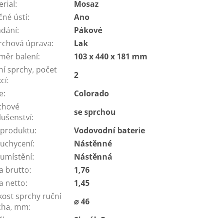
erial
:
Mosaz
čné ústí
:
Ano
ádání
:
Pákové
rchová úprava
:
Lak
měr balení
:
103 x 440 x 181 mm
ní sprchy, počet
2
cí
:
e
:
Colorado
chové
se sprchou
lušenství
:
 produktu
:
Vodovodní baterie
 uchycení
:
Nástěnné
 umístění
:
Nástěnná
a brutto
:
1,76
a netto
:
1,45
kost sprchy ruční
⌀ 46
cha, mm
: