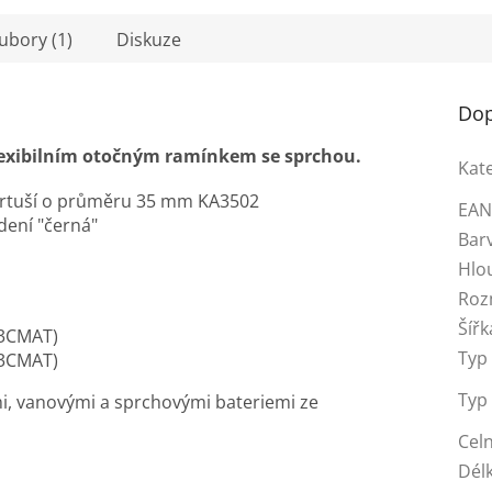
oubory (1)
Diskuze
Dop
lexibilním otočným ramínkem se sprchou.
Kat
kartuší o průměru 35 mm KA3502
EA
ení "černá"
Bar
Hlo
Roz
Šířk
3CMAT)
Typ 
3CMAT)
Typ
i, vanovými a sprchovými bateriemi ze
Celn
Dél