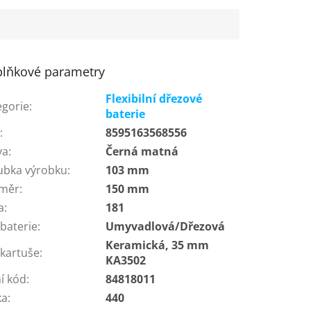
lňkové parametry
Flexibilní dřezové
egorie
:
baterie
N
:
8595163568556
va
:
Černá matná
ubka výrobku
:
103 mm
měr
:
150 mm
a
:
181
baterie
:
Umyvadlová/Dřezová
Keramická, 35 mm
 kartuše
:
KA3502
í kód
:
84818011
ka
:
440