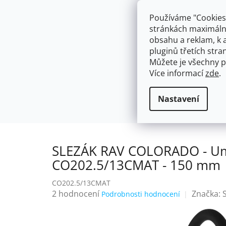
Přejít
603574112
info@ceskakoupelna.cz
na
Používáme "Cookies"
obsah
stránkách maximálně
obsahu a reklam, k 
pluginů třetích stran
Můžete je všechny p
Více informací
zde
.
AKCE
NÁSTĚNNÉ 150/100MM
SE SPRCH
Flexibilní
SLEZÁK RAV COLORADO -
Domů
Nastavení
SLEZÁK RAV COLORADO - Umyv
CO202.5/13CMAT - 150 mm
CO202.5/13CMAT
Průměrné
2 hodnocení
Značka:
Podrobnosti hodnocení
hodnocení
produktu