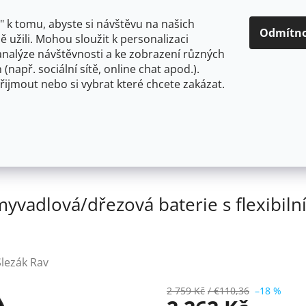
O NÁS
CENY A ZPŮSOBY DOPRAVY
KONTAKTY
OBCH
 k tomu, abyste si návštěvu na našich
Odmítn
 užili. Mohou sloužit k personalizaci
analýze návštěvnosti a ke zobrazení různých
HLEDAT
 (např. sociální sítě, online chat apod.).
řijmout nebo si vybrat které chcete zakázat.
OU
FLEXIBILNÍ
STOJÁNKOVÉ
PRO NÍZKOTLAKÉ OHŘ
 Umyvadlová/dřezová baterie s flexibilním ramínkem, Čer
adlová/dřezová baterie s flexibiln
Slezák Rav
2 759 Kč
/ €110,36
–18 %