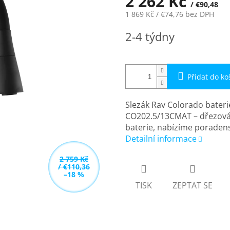
2 262 Kč
/ €90,48
1 869 Kč
/ €74,76
bez DPH
Měrná
2-4 týdny
cena:
Přidat do ko
Slezák Rav Colorado bateri
CO202.5/13CMAT – dřezová 
baterie, nabízíme poradens
Detailní informace
2 759 Kč
/ €110,36
–18 %
TISK
ZEPTAT SE