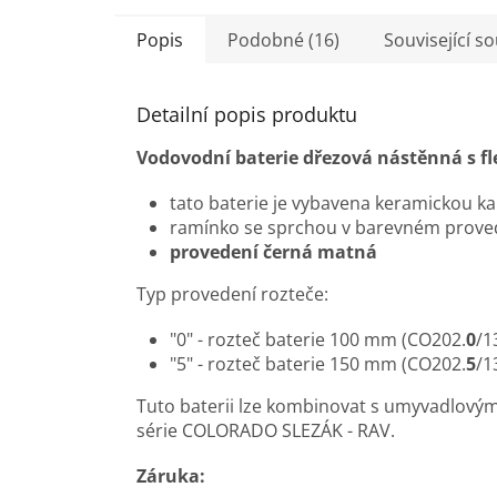
z
5
Popis
Podobné (16)
Související s
hvězdiček.
Detailní popis produktu
Vodovodní baterie dřezová nástěnná s f
tato baterie je vybavena keramickou 
ramínko se sprchou v barevném proved
provedení černá matná
Typ provedení rozteče:
"0" - rozteč baterie 100 mm (CO202.
0
/1
"5" - rozteč baterie 150 mm (CO202.
5
/1
Tuto baterii lze kombinovat s umyvadlovým
série COLORADO SLEZÁK - RAV.
Záruka: