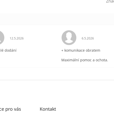
Zna
ek.
Hodnocení obchodu je 5 z 5 hvězdiček.
Hodnocení obchodu 
12.5.2026
6.5.2026
hlé dodání
+ komunikace obratem
Maximální pomoc a ochota.
ce pro vás
Kontakt