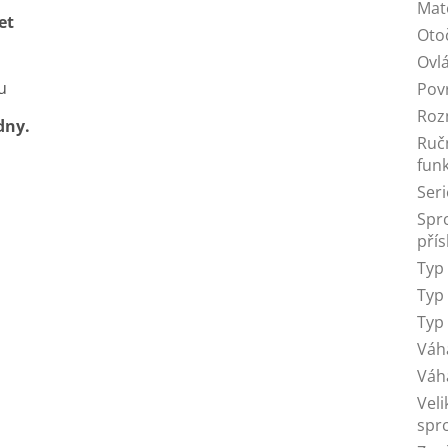
Mat
et
Oto
Ovl
u
Pov
Roz
dny.
Ruč
funk
Seri
Spr
přís
Typ
Typ
Typ
Váh
Váh
Veli
spr