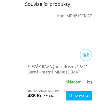
Související produkty
Kód:
MD0819CMAT
593 Kč
–18 %
SLEZÁK RAV Výpusť dřezová 6/4",
Černá - matná MD0819CMAT
Skladem
(1 ks)
Průměrné
hodnocení
402 Kč
bez DPH
/ €16,08
produktu
486 Kč
Do košíku
/ €19,44
je
5,0