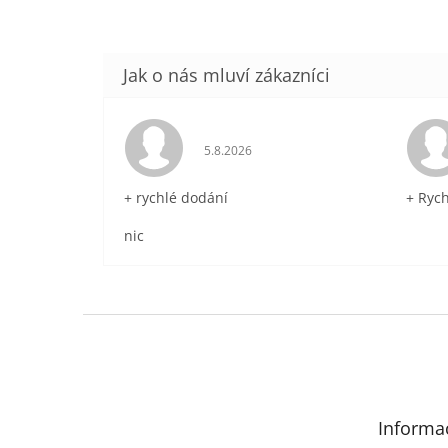
Hodnocení obchodu je 5 z 5 hvězdič
5.8.2026
+ rychlé dodání
+ Ryc
nic
Z
á
p
a
t
Informa
í