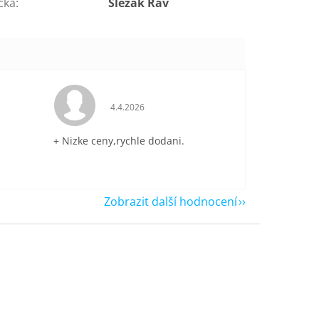
čka
:
Slezák Rav
je 5 z 5 hvězdiček.
Hodnocení obchodu je 5 z 5 hvězdiček.
4.4.2026
+ Nizke ceny,rychle dodani.
Zobrazit další hodnocení