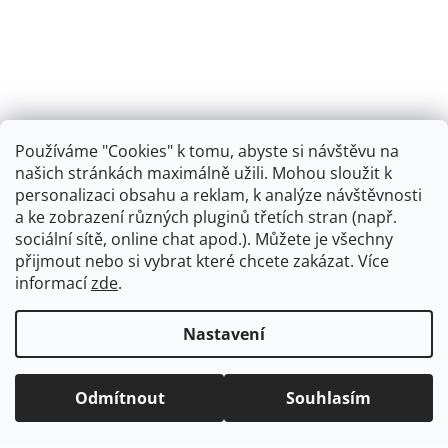
Používáme "Cookies" k tomu, abyste si návštěvu na
našich stránkách maximálně užili. Mohou sloužit k
personalizaci obsahu a reklam, k analýze návštěvnosti
Retro koupelna
a ke zobrazení různých pluginů třetích stran (např.
sociální sítě, online chat apod.). Můžete je všechny
přijmout nebo si vybrat které chcete zakázat. Více
informací
zde
.
Vytvořil Shoptet
+
plnenieshopu.cz
Nastavení
Copyright 2026
Dřezová-baterie.cz
. Všechna práva
Odmítnout
Souhlasím
vyhrazena.