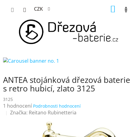
Přejít
NÁKUP
CZK
na
KOŠÍK
obsah
ANTEA stojánková dřezová baterie
s retro hubicí, zlato 3125
3125
Průměrné
1 hodnocení
Podrobnosti hodnocení
hodnocení
Značka:
Reitano Rubinetteria
produktu
je
5,0