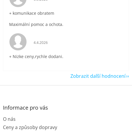
+ komunikace obratem
Maximální pomoc a ochota.
Hodnocení obchodu je 5 z 5 hvězdiček.
4.4.2026
+ Nizke ceny,rychle dodani.
Zobrazit další hodnocení
Z
á
p
a
Informace pro vás
t
O nás
í
Ceny a způsoby dopravy