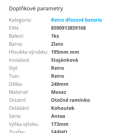
Doplňkové parametry
Kategorie
:
Retro dřezové baterie
EAN
:
8590913859168
Balení
:
1ks
Barva
:
Zlato
Hloubka výrobku
:
195mm mm
Instalace
:
Stojánková
Styl
:
Retro
Tvar
:
Retro
Délka
:
240mm
Material
:
Mosaz
Ostatní
:
Otočné ramínko
Ovládání
:
Kohoutek
Serie
:
Antea
Výška výtoku
:
173mm
Značky
:
SAPHO