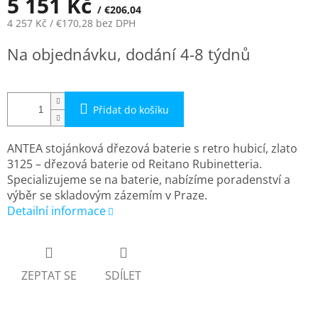
5 151 Kč
/ €206,04
4 257 Kč
/ €170,28
bez DPH
Měrná
Na objednávku, dodání 4-8 týdnů
cena:
Přidat do košíku
ANTEA stojánková dřezová baterie s retro hubicí, zlato
3125 – dřezová baterie od Reitano Rubinetteria.
Specializujeme se na baterie, nabízíme poradenství a
výběr se skladovým zázemím v Praze.
Detailní informace
ZEPTAT SE
SDÍLET