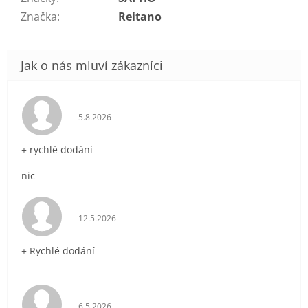
Značka
:
Reitano
Hodnocení obchodu je 5 z 5 hvězdiček.
5.8.2026
+ rychlé dodání
nic
Hodnocení obchodu je 5 z 5 hvězdiček.
12.5.2026
+ Rychlé dodání
Hodnocení obchodu je 5 z 5 hvězdiček.
6.5.2026