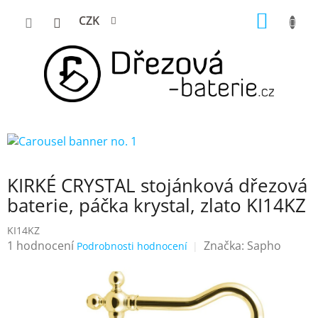
Přejít
NÁKUP
CZK
na
KOŠÍK
obsah
KIRKÉ CRYSTAL stojánková dřezová
baterie, páčka krystal, zlato KI14KZ
KI14KZ
Průměrné
1 hodnocení
Značka:
Sapho
Podrobnosti hodnocení
hodnocení
produktu
je
5,0