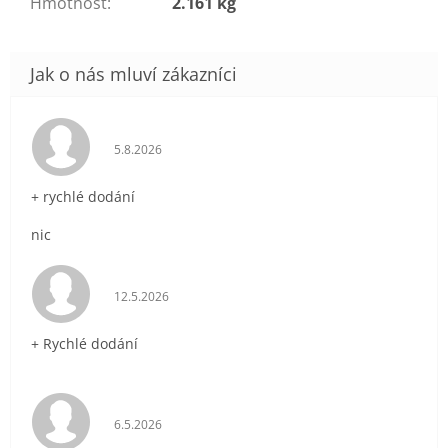
Hmotnost
:
2.161 kg
Hodnocení obchodu je 5 z 5 hvězdiček.
5.8.2026
+ rychlé dodání
nic
Hodnocení obchodu je 5 z 5 hvězdiček.
12.5.2026
+ Rychlé dodání
Hodnocení obchodu je 5 z 5 hvězdiček.
6.5.2026