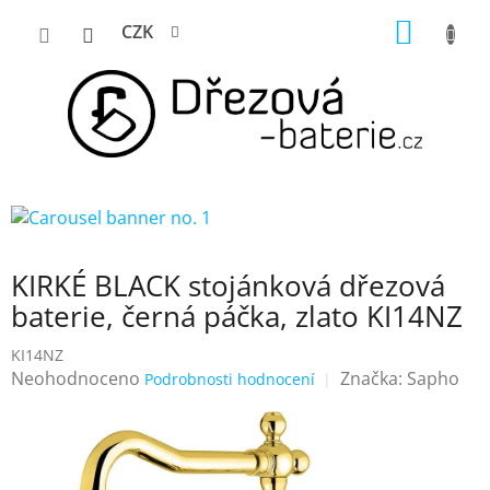
Přejít
NÁKUP
CZK
na
KOŠÍK
obsah
KIRKÉ BLACK stojánková dřezová
baterie, černá páčka, zlato KI14NZ
KI14NZ
Průměrné
Neohodnoceno
Značka:
Sapho
Podrobnosti hodnocení
hodnocení
produktu
je
0,0