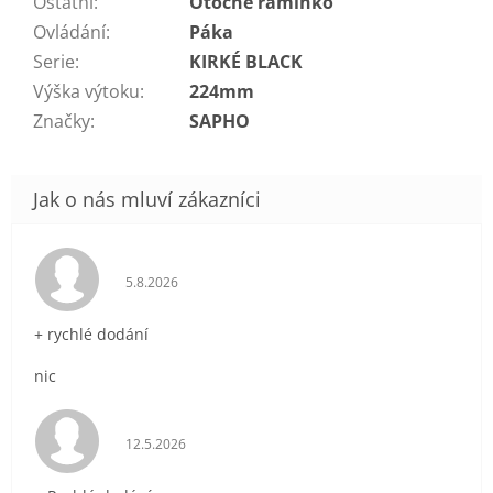
Ostatní
:
Otočné ramínko
Ovládání
:
Páka
Serie
:
KIRKÉ BLACK
Výška výtoku
:
224mm
Značky
:
SAPHO
Hodnocení obchodu je 5 z 5 hvězdiček.
5.8.2026
+ rychlé dodání
nic
Hodnocení obchodu je 5 z 5 hvězdiček.
12.5.2026