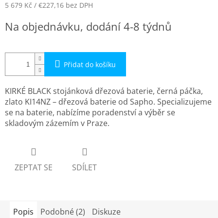
5 679 Kč
/ €227,16
bez DPH
Měrná
Na objednávku, dodání 4-8 týdnů
cena:
Přidat do košíku
KIRKÉ BLACK stojánková dřezová baterie, černá páčka,
zlato KI14NZ – dřezová baterie od Sapho. Specializujeme
se na baterie, nabízíme poradenství a výběr se
skladovým zázemím v Praze.
ZEPTAT SE
SDÍLET
Popis
Podobné (2)
Diskuze