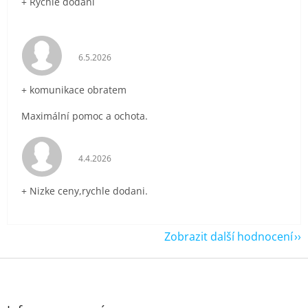
+ Rychlé dodání
Hodnocení obchodu je 5 z 5 hvězdiček.
6.5.2026
+ komunikace obratem
Maximální pomoc a ochota.
Hodnocení obchodu je 5 z 5 hvězdiček.
4.4.2026
+ Nizke ceny,rychle dodani.
Zobrazit další hodnocení
Z
á
p