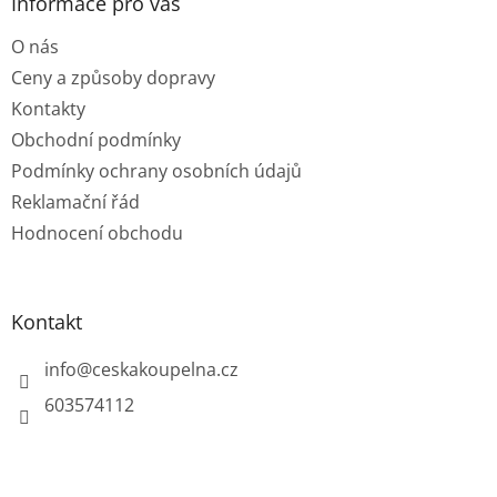
a
Informace pro vás
t
O nás
í
Ceny a způsoby dopravy
Kontakty
Obchodní podmínky
Podmínky ochrany osobních údajů
Reklamační řád
Hodnocení obchodu
Kontakt
info
@
ceskakoupelna.cz
603574112