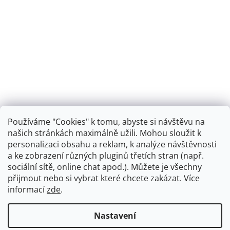
Používáme "Cookies" k tomu, abyste si návštěvu na
našich stránkách maximálně užili. Mohou sloužit k
personalizaci obsahu a reklam, k analýze návštěvnosti
Retro koupelna
a ke zobrazení různých pluginů třetích stran (např.
sociální sítě, online chat apod.). Můžete je všechny
přijmout nebo si vybrat které chcete zakázat. Více
informací
zde
.
Vytvořil Shoptet
+
plnenieshopu.cz
Nastavení