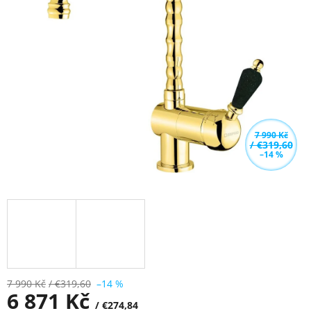
z
5
hvězdiček.
7 990 Kč
/ €319,60
–14 %
7 990 Kč
/ €319,60
–14 %
6 871 Kč
/ €274,84