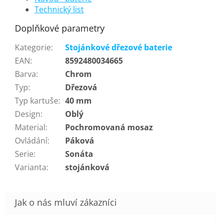
Technický list
Doplňkové parametry
Kategorie
:
Stojánkové dřezové baterie
EAN
:
8592480034665
Barva
:
Chrom
Typ
:
Dřezová
Typ kartuše
:
40 mm
Design
:
Oblý
Material
:
Pochromovaná mosaz
Ovládání
:
Páková
Serie
:
Sonáta
Varianta
:
stojánková