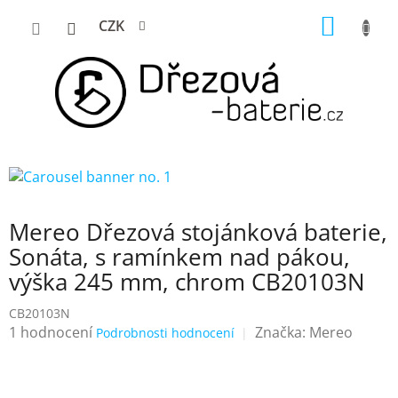
Přejít
NÁKUP
CZK
na
KOŠÍK
obsah
Mereo Dřezová stojánková baterie,
Sonáta, s ramínkem nad pákou,
výška 245 mm, chrom CB20103N
CB20103N
Průměrné
1 hodnocení
Značka:
Mereo
Podrobnosti hodnocení
hodnocení
produktu
je