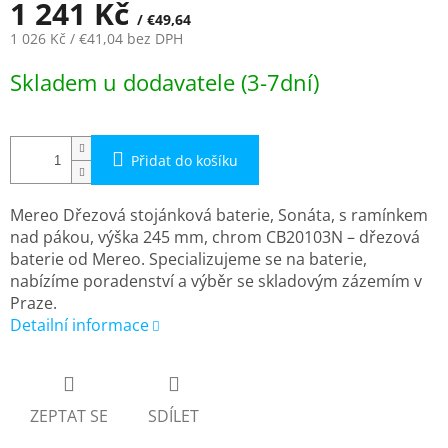
1 241 Kč
/ €49,64
1 026 Kč
/ €41,04
bez DPH
Měrná
Skladem u dodavatele (3-7dní)
cena:
Přidat do košíku
Mereo Dřezová stojánková baterie, Sonáta, s ramínkem
nad pákou, výška 245 mm, chrom CB20103N – dřezová
baterie od Mereo. Specializujeme se na baterie,
nabízíme poradenství a výběr se skladovým zázemím v
Praze.
Detailní informace
ZEPTAT SE
SDÍLET