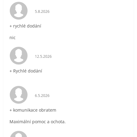
Hodnocení obchodu je 5 z 5 hvězdiček.
5.8.2026
+ rychlé dodání
nic
Hodnocení obchodu je 5 z 5 hvězdiček.
12.5.2026
+ Rychlé dodání
Hodnocení obchodu je 5 z 5 hvězdiček.
6.5.2026
+ komunikace obratem
Maximální pomoc a ochota.