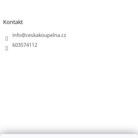
Kontakt
info
@
ceskakoupelna.cz
603574112