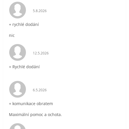
Hodnocení obchodu je 5 z 5 hvězdiček.
5.8.2026
+ rychlé dodání
nic
Hodnocení obchodu je 5 z 5 hvězdiček.
12.5.2026
+ Rychlé dodání
Hodnocení obchodu je 5 z 5 hvězdiček.
6.5.2026
+ komunikace obratem
Maximální pomoc a ochota.