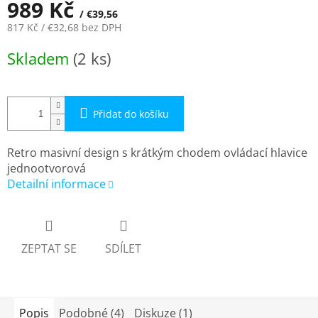
989 Kč
/ €39,56
817 Kč
/ €32,68
bez DPH
Měrná
Skladem
(2 ks)
cena:
Přidat do košíku
Retro masivní design s krátkým chodem ovládací hlavice
jednootvorová
Detailní informace
ZEPTAT SE
SDÍLET
Popis
Podobné (4)
Diskuze (1)