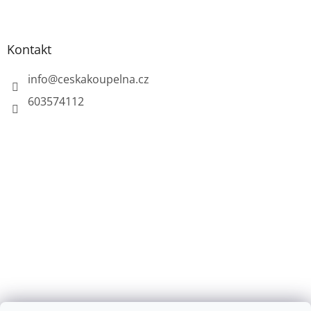
Kontakt
info
@
ceskakoupelna.cz
603574112