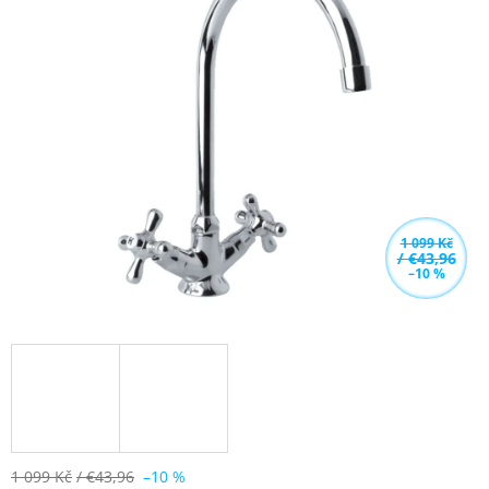
5,0
z
5
hvězdiček.
1 099 Kč
/ €43,96
–10 %
1 099 Kč
/ €43,96
–10 %