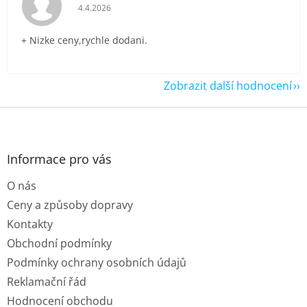
Hodnocení obchodu je 5 z 5 hvězdiček.
4.4.2026
+ Nizke ceny,rychle dodani.
Zobrazit další hodnocení
Z
á
p
a
Informace pro vás
t
O nás
í
Ceny a způsoby dopravy
Kontakty
Obchodní podmínky
Podmínky ochrany osobních údajů
Reklamační řád
Hodnocení obchodu