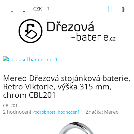
Přejít
NÁKUP
CZK
na
KOŠÍK
obsah
Mereo Dřezová stojánková baterie,
Retro Viktorie, výška 315 mm,
chrom CBL201
CBL201
Průměrné
2 hodnocení
Značka:
Mereo
Podrobnosti hodnocení
hodnocení
produktu
je