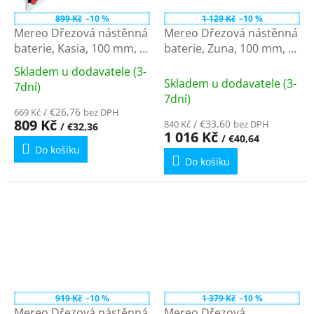
899 Kč
–10 %
1 129 Kč
–10 %
Mereo Dřezová nástěnná
Mereo Dřezová nástěnná
baterie, Kasia, 100 mm, s
baterie, Zuna, 100 mm, s
U ramínkem trubkovým o
ramínkem plochým
Skladem u dodavatele (3-
18 mm - 230 mm, chrom
rovným 160 mm, chrom
Průměrné
Skladem u dodavatele (3-
7dní)
CBS301A04
CB302A02Z
hodnocení
7dní)
produktu
/ €26,76
669 Kč
bez DPH
809 Kč
/ €33,60
840 Kč
bez DPH
/ €32,36
je
1 016 Kč
/ €40,64
4,3
Do košíku
z
Do košíku
5
hvězdiček.
919 Kč
–10 %
1 379 Kč
–10 %
Mereo Dřezová nástěnná
Mereo Dřezová