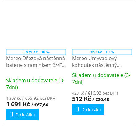
hvězdiček.
1 879 Kč
–10 %
569 Kč
–10 %
Mereo Dřezová nástěnná
Mereo Umyvadlový
baterie s ramínkem 3/4" -
kohoutek nástěnný,
300 mm, chrom
Kasia, s ramínkem
Skladem u dodavatele (3-
CBE301021M
otočným o 18 mm - 230
Průměrné
Skladem u dodavatele (3-
7dní)
mm, chrom CBS70104
hodnocení
7dní)
produktu
/ €16,92
423 Kč
bez DPH
512 Kč
/ €55,92
1 398 Kč
bez DPH
/ €20,48
je
1 691 Kč
/ €67,64
5,0
Do košíku
z
Do košíku
5
hvězdiček.