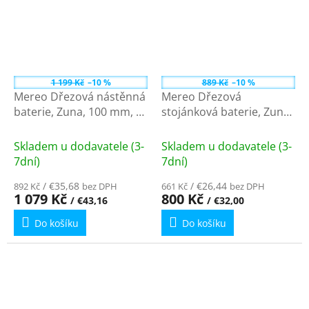
1 199 Kč
–10 %
889 Kč
–10 %
Mereo Dřezová nástěnná
Mereo Dřezová
baterie, Zuna, 100 mm, s
stojánková baterie, Zuna,
ramínkem plochým
s ramínkem plochým 170
rovným 250 mm, chrom
mm, chrom CB20101Z
Skladem u dodavatele (3-
Skladem u dodavatele (3-
CB302A01Z
7dní)
7dní)
/ €35,68
/ €26,44
892 Kč
bez DPH
661 Kč
bez DPH
1 079 Kč
800 Kč
/ €43,16
/ €32,00
Do košíku
Do košíku