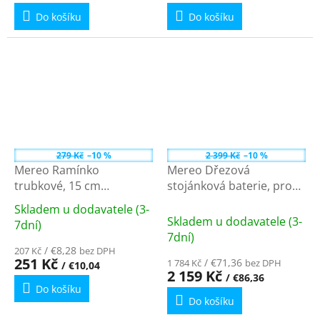
je
je
Do košíku
Do košíku
5,0
5,0
z
z
5
5
hvězdiček.
hvězdiček.
279 Kč
–10 %
2 399 Kč
–10 %
Mereo Ramínko
Mereo Dřezová
trubkové, 15 cm
stojánková baterie, pro
CB106HD
nízkotl. ohřívače, ramínko
Skladem u dodavatele (3-
210 mm, chrom
Průměrné
Skladem u dodavatele (3-
7dní)
CB201034M
hodnocení
7dní)
produktu
/ €8,28
207 Kč
bez DPH
251 Kč
/ €71,36
1 784 Kč
bez DPH
/ €10,04
je
2 159 Kč
/ €86,36
4,0
Do košíku
z
Do košíku
5