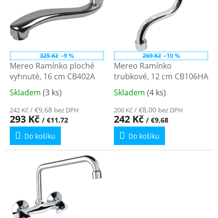
p
r
i
o
s
d
p
u
r
k
o
325 Kč
–9 %
269 Kč
–10 %
t
d
Mereo Ramínko ploché
Mereo Ramínko
ů
u
vyhnuté, 16 cm CB402A
trubkové, 12 cm CB106HA
k
Skladem
(3 ks)
Skladem
(4 ks)
Průměrné
Průměrné
t
hodnocení
hodnocení
ů
/ €9,68
/ €8,00
242 Kč
bez DPH
200 Kč
bez DPH
produktu
produktu
293 Kč
242 Kč
/ €11,72
/ €9,68
je
je
Do košíku
Do košíku
5,0
5,0
z
z
5
5
hvězdiček.
hvězdiček.