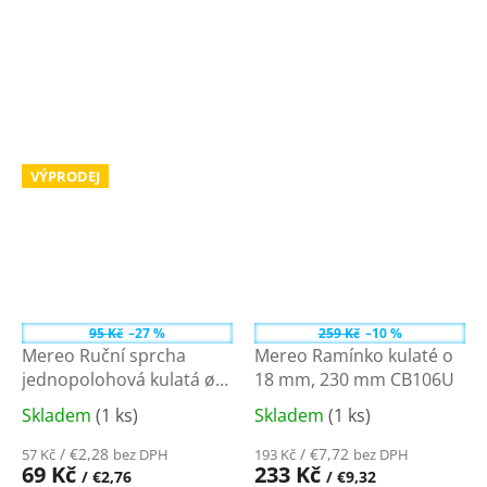
VÝPRODEJ
95 Kč
–27 %
259 Kč
–10 %
Mereo Ruční sprcha
Mereo Ramínko kulaté o
jednopolohová kulatá ø
18 mm, 230 mm CB106U
6,5 cm CB465B
Skladem
(1 ks)
Skladem
(1 ks)
Průměrné
Průměrné
hodnocení
hodnocení
/ €2,28
/ €7,72
57 Kč
bez DPH
193 Kč
bez DPH
produktu
produktu
69 Kč
233 Kč
/ €2,76
/ €9,32