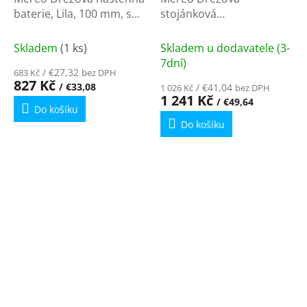
baterie, Lila, 100 mm, s
stojánková
ramínkem plochým
mimoúrovňová baterie,
vyhnutým 200 mm,
Pego s ramínkem nad
Skladem
(1 ks)
Skladem u dodavatele (3-
chrom CBEE301A
pákou, výška 240 mm,
7dní)
/ €27,32
683 Kč
bez DPH
chrom CB20103P
827 Kč
/ €33,08
/ €41,04
1 026 Kč
bez DPH
1 241 Kč
/ €49,64
Do košíku
Do košíku