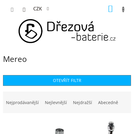
Přejít
NÁKUP
CZK
na
KOŠÍK
obsah
Mereo
OTEVŘÍT FILTR
Ř
a
Nejprodávanější
Nejlevnější
Nejdražší
Abecedně
z
e
n
V
í
ý
p