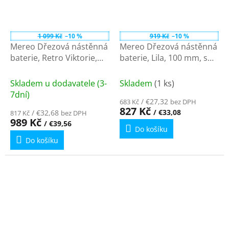
1 099 Kč
–10 %
919 Kč
–10 %
Mereo Dřezová nástěnná
Mereo Dřezová nástěnná
baterie, Retro Viktorie,
baterie, Lila, 100 mm, s
100 mm, s ramínkem
ramínkem plochým
trubkovým o 18 mm - 200
rovným 210 mm, chrom
Skladem u dodavatele (3-
Skladem
(1 ks)
mm CBL301A
CBEE302A
7dní)
/ €27,32
683 Kč
bez DPH
827 Kč
/ €33,08
/ €32,68
817 Kč
bez DPH
989 Kč
/ €39,56
Do košíku
Do košíku