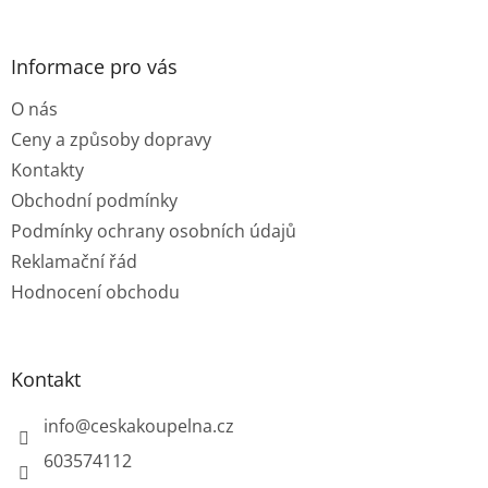
á
c
á
n
í
p
í
p
a
Informace pro vás
r
t
v
O nás
í
k
y
Ceny a způsoby dopravy
v
Kontakty
ý
p
Obchodní podmínky
i
Podmínky ochrany osobních údajů
s
u
Reklamační řád
Hodnocení obchodu
Kontakt
info
@
ceskakoupelna.cz
603574112