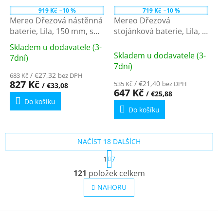
919 Kč
–10 %
719 Kč
–10 %
Mereo Dřezová nástěnná
Mereo Dřezová
baterie, Lila, 150 mm, s
stojánková baterie, Lila, s
ramínkem plochým
ramínkem plochým 170
Skladem u dodavatele (3-
rovným 160 mm, chrom
mm, chrom CBEE20101
Průměrné
Skladem u dodavatele (3-
7dní)
CBEE30202
hodnocení
7dní)
produktu
/ €27,32
683 Kč
bez DPH
827 Kč
/ €21,40
535 Kč
bez DPH
/ €33,08
je
647 Kč
/ €25,88
5,0
Do košíku
z
Do košíku
5
hvězdiček.
NAČÍST 18 DALŠÍCH
S
1
7
t
O
r
121
položek celkem
v
á
l
n
NAHORU
k
á
o
d
v
Z
a