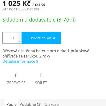
1 025 Kč
/ €41,00
847 Kč
/ €33,88
bez DPH
Měrná
Skladem u dodavatele (3-7dní)
cena:
Přidat do košíku
Dřezová nástěnná baterie pro nízkotl. průtokové
ohřívače se zárukou 2 roky
Detailní informace
ZEPTAT SE
SDÍLET
Popis
Podobné (3)
Diskuze