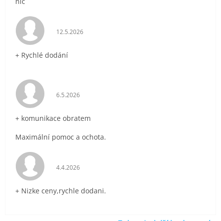
nic
Hodnocení obchodu je 5 z 5 hvězdiček.
12.5.2026
+ Rychlé dodání
Hodnocení obchodu je 5 z 5 hvězdiček.
6.5.2026
+ komunikace obratem
Maximální pomoc a ochota.
Hodnocení obchodu je 5 z 5 hvězdiček.
4.4.2026
+ Nizke ceny,rychle dodani.