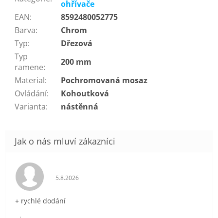
ohřívače
EAN
:
8592480052775
Barva
:
Chrom
Typ
:
Dřezová
Typ
200 mm
ramene
:
Material
:
Pochromovaná mosaz
Ovládání
:
Kohoutková
Varianta
:
nástěnná
Hodnocení obchodu je 5 z 5 hvězdiček.
5.8.2026
+ rychlé dodání