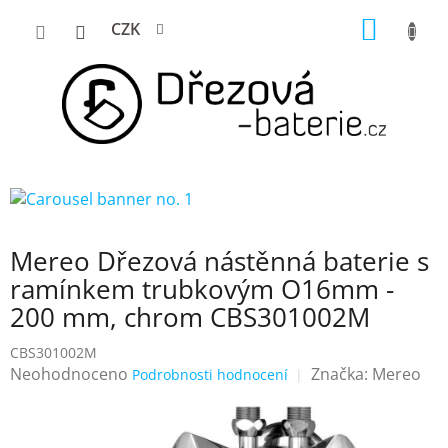
Přejít
NÁKUP
CZK
na
KOŠÍK
obsah
Mereo Dřezová nástěnná baterie s
ramínkem trubkovým O16mm -
200 mm, chrom CBS301002M
CBS301002M
Průměrné
Neohodnoceno
Značka:
Mereo
Podrobnosti hodnocení
hodnocení
produktu
je