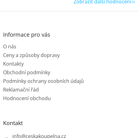
Zobrazit další hodnocení
Z
á
p
a
Informace pro vás
t
O nás
í
Ceny a způsoby dopravy
Kontakty
Obchodní podmínky
Podmínky ochrany osobních údajů
Reklamační řád
Hodnocení obchodu
Kontakt
info
@
ceskakoupelna.cz