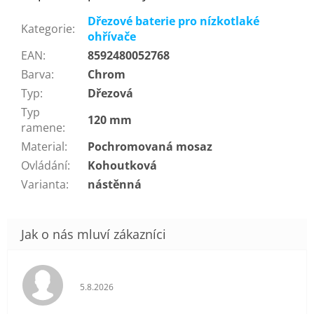
Dřezové baterie pro nízkotlaké
Kategorie
:
ohřívače
EAN
:
8592480052768
Barva
:
Chrom
Typ
:
Dřezová
Typ
120 mm
ramene
:
Material
:
Pochromovaná mosaz
Ovládání
:
Kohoutková
Varianta
:
nástěnná
Hodnocení obchodu je 5 z 5 hvězdiček.
5.8.2026