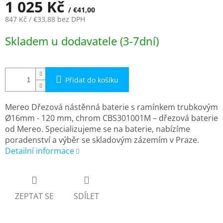
1 025 Kč
/ €41,00
847 Kč
/ €33,88
bez DPH
Měrná
Skladem u dodavatele (3-7dní)
cena:
Přidat do košíku
Mereo Dřezová nástěnná baterie s ramínkem trubkovým
Ø16mm - 120 mm, chrom CBS301001M – dřezová baterie
od Mereo. Specializujeme se na baterie, nabízíme
poradenství a výběr se skladovým zázemím v Praze.
Detailní informace
ZEPTAT SE
SDÍLET