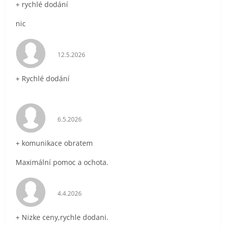
+ rychlé dodání
nic
Hodnocení obchodu je 5 z 5 hvězdiček.
12.5.2026
+ Rychlé dodání
Hodnocení obchodu je 5 z 5 hvězdiček.
6.5.2026
+ komunikace obratem
Maximální pomoc a ochota.
Hodnocení obchodu je 5 z 5 hvězdiček.
4.4.2026
+ Nizke ceny,rychle dodani.