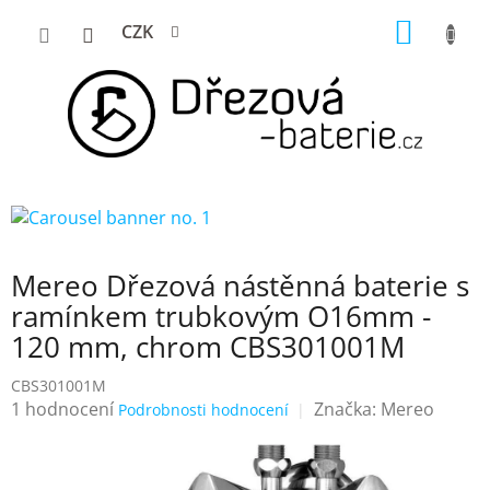
Přejít
NÁKUP
CZK
na
KOŠÍK
obsah
Mereo Dřezová nástěnná baterie s
ramínkem trubkovým O16mm -
120 mm, chrom CBS301001M
CBS301001M
Průměrné
1 hodnocení
Značka:
Mereo
Podrobnosti hodnocení
hodnocení
produktu
je