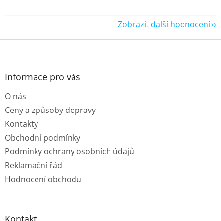
Zobrazit další hodnocení
Z
á
p
a
Informace pro vás
t
O nás
í
Ceny a způsoby dopravy
Kontakty
Obchodní podmínky
Podmínky ochrany osobních údajů
Reklamační řád
Hodnocení obchodu
Kontakt