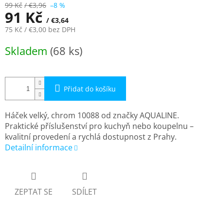
99 Kč
/ €3,96
–8 %
91 Kč
/ €3,64
75 Kč
/ €3,00
bez DPH
Měrná
Skladem
(68 ks)
cena:
Přidat do košíku
Háček velký, chrom 10088 od značky AQUALINE.
Praktické příslušenství pro kuchyň nebo koupelnu –
kvalitní provedení a rychlá dostupnost z Prahy.
Detailní informace
ZEPTAT SE
SDÍLET