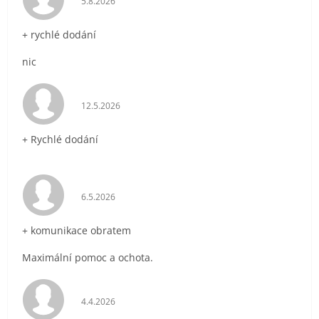
5.8.2026
+ rychlé dodání
nic
Hodnocení obchodu je 5 z 5 hvězdiček.
12.5.2026
+ Rychlé dodání
Hodnocení obchodu je 5 z 5 hvězdiček.
6.5.2026
+ komunikace obratem
Maximální pomoc a ochota.
Hodnocení obchodu je 5 z 5 hvězdiček.
4.4.2026