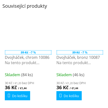
Související produkty
39 Kč
–7 %
39 Kč
–7 %
Dvojháček, chrom 10086
Dvojháček, bronz 10087
Na tento produkt
Na tento produkt
poskytujeme množstevní
poskytujeme množstevní
slevu
slevu
Skladem
(84 ks)
Skladem
(46 ks)
30 Kč
bez DPH
30 Kč
bez DPH
/ €1,20
/ €1,20
36 Kč
36 Kč
/ €1,44
/ €1,44
Do košíku
Do košíku