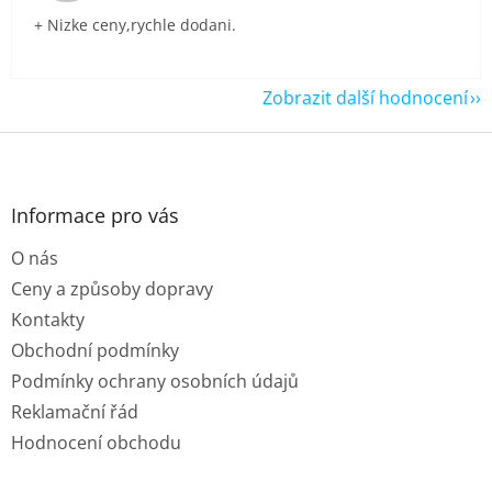
+ Nizke ceny,rychle dodani.
Zobrazit další hodnocení
Z
á
p
a
Informace pro vás
t
O nás
í
Ceny a způsoby dopravy
Kontakty
Obchodní podmínky
Podmínky ochrany osobních údajů
Reklamační řád
Hodnocení obchodu