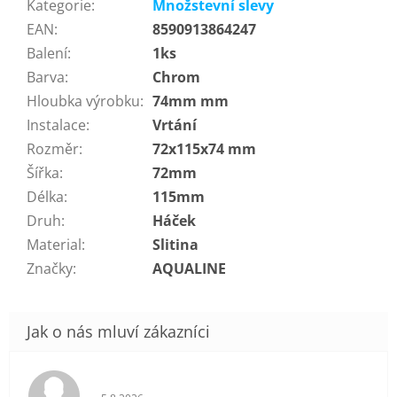
Kategorie
:
Množstevní slevy
EAN
:
8590913864247
Balení
:
1ks
Barva
:
Chrom
Hloubka výrobku
:
74mm mm
Instalace
:
Vrtání
Rozměr
:
72x115x74 mm
Šířka
:
72mm
Délka
:
115mm
Druh
:
Háček
Material
:
Slitina
Značky
:
AQUALINE
Hodnocení obchodu je 5 z 5 hvězdiček.