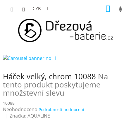
Přejít
NÁKUP
CZK
na
KOŠÍK
obsah
Háček velký, chrom 10088
Na
tento produkt poskytujeme
množstevní slevu
10088
Průměrné
Neohodnoceno
Podrobnosti hodnocení
hodnocení
Značka:
AQUALINE
produktu
je