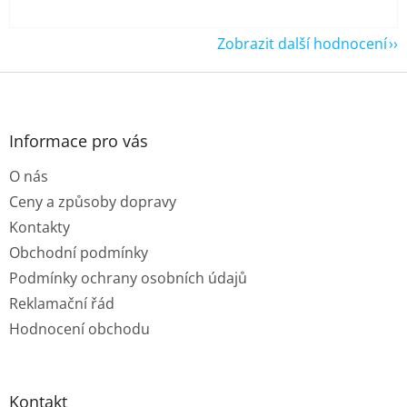
Zobrazit další hodnocení
Z
á
p
a
Informace pro vás
t
O nás
í
Ceny a způsoby dopravy
Kontakty
Obchodní podmínky
Podmínky ochrany osobních údajů
Reklamační řád
Hodnocení obchodu
Kontakt