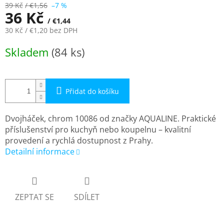
39 Kč
/ €1,56
–7 %
36 Kč
/ €1,44
30 Kč
/ €1,20
bez DPH
Měrná
Skladem
(84 ks)
cena:
Přidat do košíku
Dvojháček, chrom 10086 od značky AQUALINE. Praktické
příslušenství pro kuchyň nebo koupelnu – kvalitní
provedení a rychlá dostupnost z Prahy.
Detailní informace
ZEPTAT SE
SDÍLET