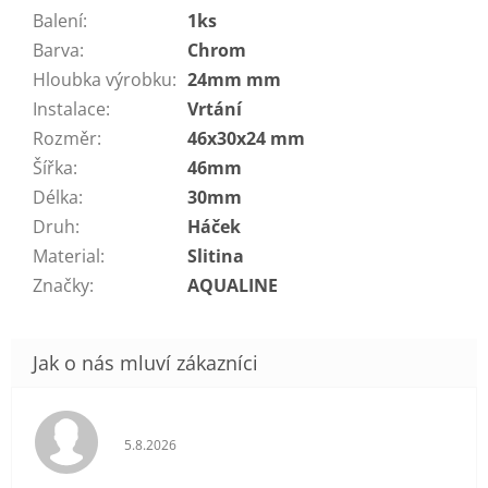
Balení
:
1ks
Barva
:
Chrom
Hloubka výrobku
:
24mm mm
Instalace
:
Vrtání
Rozměr
:
46x30x24 mm
Šířka
:
46mm
Délka
:
30mm
Druh
:
Háček
Material
:
Slitina
Značky
:
AQUALINE
Hodnocení obchodu je 5 z 5 hvězdiček.
5.8.2026