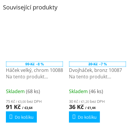
Související produkty
99 Kč
–8 %
39 Kč
–7 %
Háček velký, chrom 10088
Dvojháček, bronz 10087
Na tento produkt
Na tento produkt
poskytujeme množstevní
poskytujeme množstevní
slevu
slevu
Skladem
(68 ks)
Skladem
(46 ks)
75 Kč
bez DPH
30 Kč
bez DPH
/ €3,00
/ €1,20
91 Kč
36 Kč
/ €3,64
/ €1,44
Do košíku
Do košíku