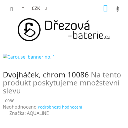
Přejít
NÁKUP
CZK
na
KOŠÍK
obsah
Dvojháček, chrom 10086
Na tento
produkt poskytujeme množstevní
slevu
10086
Průměrné
Neohodnoceno
Podrobnosti hodnocení
hodnocení
Značka:
AQUALINE
produktu
je