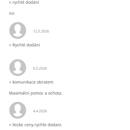
+ rychlé dodání
nic
Hodnocení obchodu je 5 z 5 hvězdiček.
12.5.2026
+ Rychlé dodání
Hodnocení obchodu je 5 z 5 hvězdiček.
6.5.2026
+ komunikace obratem
Maximální pomoc a ochota.
Hodnocení obchodu je 5 z 5 hvězdiček.
4.4.2026
+ Nizke ceny,rychle dodani.