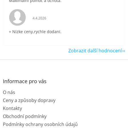
Maximální pomoc a ochota.
Hodnocení obchodu je 5 z 5 hvězdiček.
4.4.2026
+ Nizke ceny,rychle dodani.
Zobrazit další hodnocení
Z
á
p
a
Informace pro vás
t
O nás
í
Ceny a způsoby dopravy
Kontakty
Obchodní podmínky
Podmínky ochrany osobních údajů