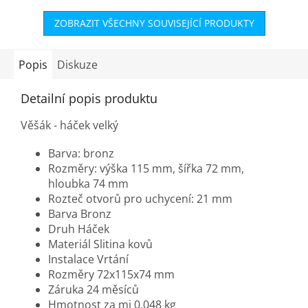
ZOBRAZIT VŠECHNY SOUVISEJÍCÍ PRODUKTY
Popis
Diskuze
Detailní popis produktu
Věšák - háček velký
Barva: bronz
Rozměry: výška 115 mm, šířka 72 mm,
hloubka 74 mm
Rozteč otvorů pro uchycení:
21 mm
Barva Bronz
Druh Háček
Materiál Slitina kovů
Instalace Vrtání
Rozměry 72x115x74 mm
Záruka 24 měsíců
Hmotnost za mj 0,048 kg