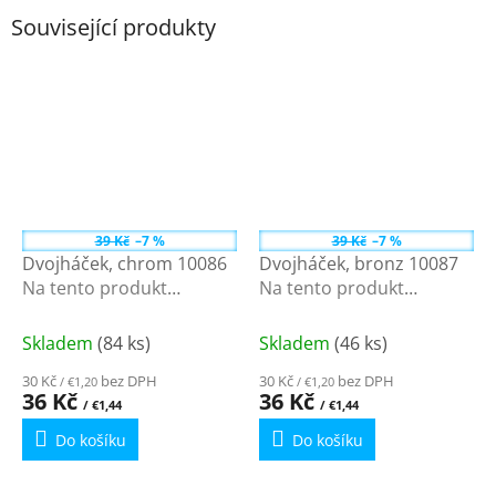
Související produkty
39 Kč
–7 %
39 Kč
–7 %
Dvojháček, chrom 10086
Dvojháček, bronz 10087
Na tento produkt
Na tento produkt
poskytujeme množstevní
poskytujeme množstevní
slevu
slevu
Skladem
(84 ks)
Skladem
(46 ks)
30 Kč
bez DPH
30 Kč
bez DPH
/ €1,20
/ €1,20
36 Kč
36 Kč
/ €1,44
/ €1,44
Do košíku
Do košíku