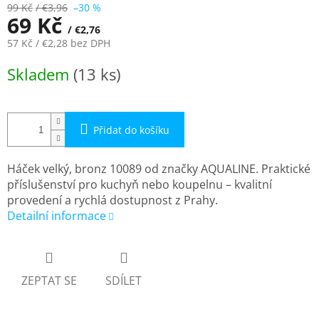
99 Kč
/ €3,96
–30 %
69 Kč
/ €2,76
57 Kč
/ €2,28
bez DPH
Měrná
Skladem
(13 ks)
cena:
Přidat do košíku
Háček velký, bronz 10089 od značky AQUALINE. Praktické
příslušenství pro kuchyň nebo koupelnu – kvalitní
provedení a rychlá dostupnost z Prahy.
Detailní informace
ZEPTAT SE
SDÍLET