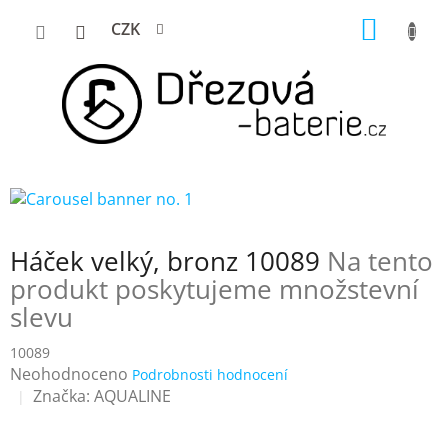
Přejít
NÁKUP
CZK
na
KOŠÍK
obsah
Háček velký, bronz 10089
Na tento
produkt poskytujeme množstevní
slevu
10089
Průměrné
Neohodnoceno
Podrobnosti hodnocení
hodnocení
Značka:
AQUALINE
produktu
je