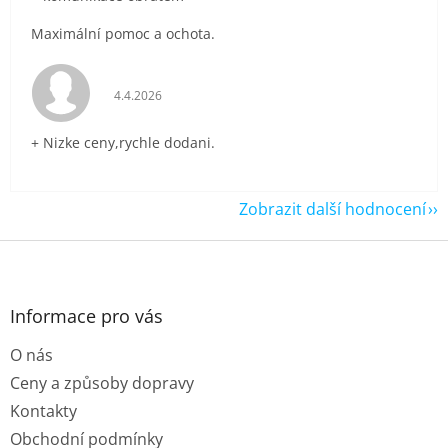
Maximální pomoc a ochota.
Hodnocení obchodu je 5 z 5 hvězdiček.
4.4.2026
+ Nizke ceny,rychle dodani.
Zobrazit další hodnocení
Z
á
p
a
Informace pro vás
t
O nás
í
Ceny a způsoby dopravy
Kontakty
Obchodní podmínky