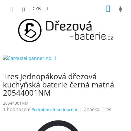
Přejít
NÁKUP
CZK
na
KOŠÍK
obsah
Tres Jednopáková dřezová
kuchyňská baterie černá matná
20544001NM
20544001NM
Průměrné
1 hodnocení
Značka:
Tres
Podrobnosti hodnocení
hodnocení
produktu
je