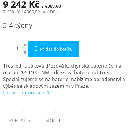
9 242 Kč
/ €369,68
7 638 Kč
/ €305,52
bez DPH
Měrná
3-4 týdny
cena:
Přidat do košíku
Tres Jednopáková dřezová kuchyňská baterie černá
matná 20544001NM – dřezová baterie od Tres.
Specializujeme se na baterie, nabízíme poradenství a
výběr se skladovým zázemím v Praze.
Detailní informace
ZEPTAT SE
SDÍLET