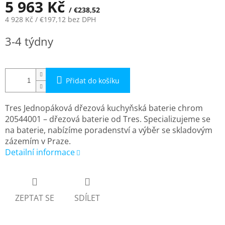
5 963 Kč
/ €238,52
4 928 Kč
/ €197,12
bez DPH
Měrná
3-4 týdny
cena:
Přidat do košíku
Tres Jednopáková dřezová kuchyňská baterie chrom
20544001 – dřezová baterie od Tres. Specializujeme se
na baterie, nabízíme poradenství a výběr se skladovým
zázemím v Praze.
Detailní informace
ZEPTAT SE
SDÍLET