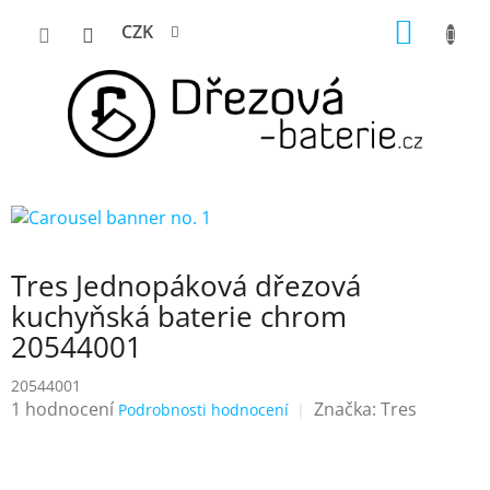
Přejít
NÁKUP
CZK
na
KOŠÍK
obsah
Tres Jednopáková dřezová
kuchyňská baterie chrom
20544001
20544001
Průměrné
1 hodnocení
Značka:
Tres
Podrobnosti hodnocení
hodnocení
produktu
je