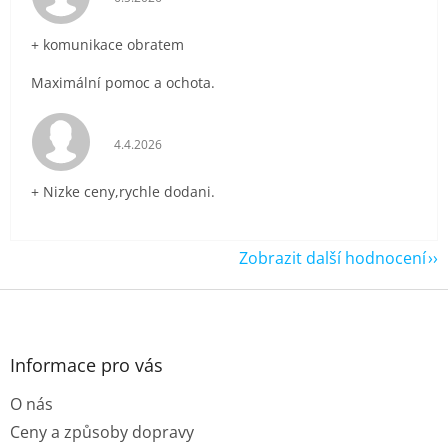
+ komunikace obratem
Maximální pomoc a ochota.
Hodnocení obchodu je 5 z 5 hvězdiček.
4.4.2026
+ Nizke ceny,rychle dodani.
Zobrazit další hodnocení
Z
á
p
a
Informace pro vás
t
O nás
í
Ceny a způsoby dopravy