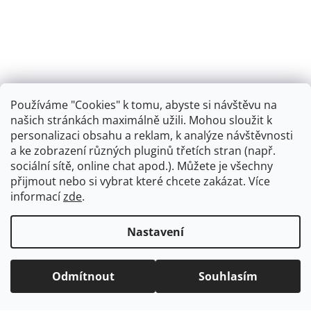
Používáme "Cookies" k tomu, abyste si návštěvu na
našich stránkách maximálně užili. Mohou sloužit k
personalizaci obsahu a reklam, k analýze návštěvnosti
Retro koupelna
a ke zobrazení různých pluginů třetích stran (např.
sociální sítě, online chat apod.). Můžete je všechny
přijmout nebo si vybrat které chcete zakázat. Více
informací
zde
.
Vytvořil Shoptet
+
plnenieshopu.cz
Nastavení
Copyright 2026
Dřezová-baterie.cz
. Všechna práva
Odmítnout
Souhlasím
vyhrazena.