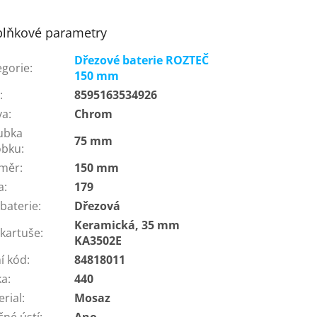
lňkové parametry
Dřezové baterie ROZTEČ
egorie
:
150 mm
N
:
8595163534926
va
:
Chrom
ubka
75 mm
obku
:
měr
:
150 mm
a
:
179
baterie
:
Dřezová
Keramická, 35 mm
 kartuše
:
KA3502E
í kód
:
84818011
ka
:
440
erial
:
Mosaz
čné ústí
:
Ano