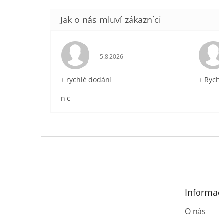
Hodnocení obchodu je 5 z 5 hvězdič
5.8.2026
+ rychlé dodání
+ Ryc
nic
Z
á
p
a
t
Informa
í
O nás