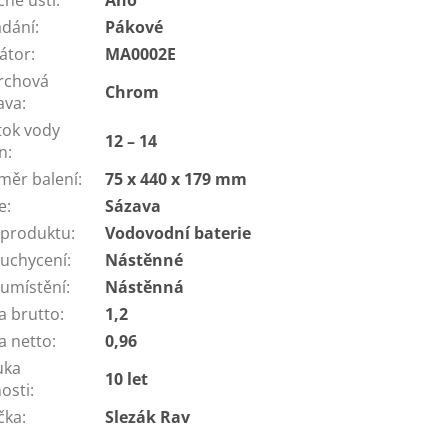
ádání
:
Pákové
látor
:
MA0002E
rchová
Chrom
ava
:
tok vody
12 – 14
in
:
měr balení
:
75 x 440 x 179 mm
e
:
Sázava
 produktu
:
Vodovodní baterie
 uchycení
:
Nástěnné
 umístění
:
Nástěnná
a brutto
:
1,2
a netto
:
0,96
uka
10 let
osti
:
čka
:
Slezák Rav