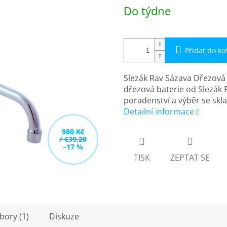
Měrná
Do týdne
cena:
Přidat do ko
Slezák Rav Sázava Dřezová
dřezová baterie od Slezák 
poradenství a výběr se sk
Detailní informace
980 Kč
/ €39,20
–17 %
TISK
ZEPTAT SE
bory (1)
Diskuze