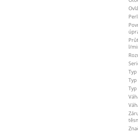
Ovl
Per
Pov
úpr
Prů
l/m
Roz
Seri
Typ
Typ
Typ
Váh
Váh
Zár
těsn
Zna