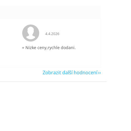
je 5 z 5 hvězdiček.
Hodnocení obchodu je 5 z 5 hvězdiček.
4.4.2026
+ Nizke ceny,rychle dodani.
Zobrazit další hodnocení