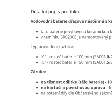
Detailní popis produktu
Vodovodní baterie dřezová nástěnná s
tato baterie je vybavena keramickou
v ramínku SR0200E je namontovaný p
Typ provedení rozteče:
"0" - rozteč baterie 100 mm (SA001.
0
/
"5" - rozteč baterie 150 mm (SA001.
5
/
Záruka:
na těsnost odlitku (tělo baterie) - 10
na kartuši a povrchovou úpravu - 6 
na ostatní díly dle Občanského zákon