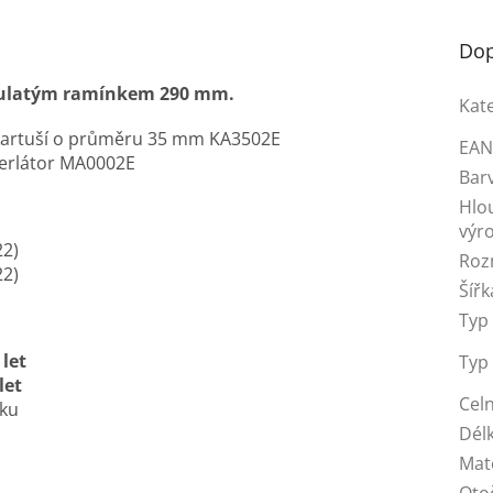
Dop
 kulatým ramínkem 290 mm.
Kat
 kartuší o průměru 35 mm KA3502E
EA
erlátor MA0002E
Bar
Hlo
výr
22)
Roz
22)
Šířk
Typ 
 let
Typ
let
Celn
íku
Dél
Mat
Oto