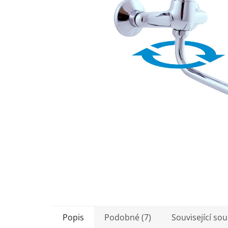
5
hvězdiček.
Popis
Podobné (7)
Související sou