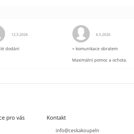
ek.
Hodnocení obchodu je 5 z 5 hvězdiček.
Hodnocení obchodu 
12.5.2026
6.5.2026
hlé dodání
+ komunikace obratem
Maximální pomoc a ochota.
ce pro vás
Kontakt
info
@
ceskakoupeln