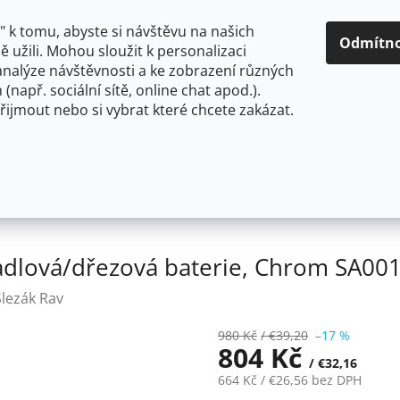
O NÁS
CENY A ZPŮSOBY DOPRAVY
KONTAKTY
OBCH
 k tomu, abyste si návštěvu na našich
Odmítn
 užili. Mohou sloužit k personalizaci
analýze návštěvnosti a ke zobrazení různých
HLEDAT
 (např. sociální sítě, online chat apod.).
řijmout nebo si vybrat které chcete zakázat.
OU
FLEXIBILNÍ
STOJÁNKOVÉ
PRO NÍZKOTLAKÉ OHŘ
50 mm
SLEZÁK RAV SÁZAVA - Umyvadlová/dřezová bate
dlová/dřezová baterie, Chrom SA001
Slezák Rav
980 Kč
/ €39,20
–17 %
804 Kč
/ €32,16
664 Kč
/ €26,56
bez DPH