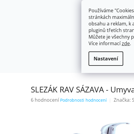
Přejít
603574112
info@ceskakoupelna.cz
na
Používáme "Cookies"
obsah
stránkách maximálně
obsahu a reklam, k 
pluginů třetích stran
Můžete je všechny p
Více informací
zde
.
AKCE
NÁSTĚNNÉ 150/100MM
SE SPRCH
Nástěnné 150/100mm
ROZTEČ 1
Domů
Nastavení
SLEZÁK RAV SÁZAVA - Umyva
Průměrné
6 hodnocení
Značka:
Podrobnosti hodnocení
hodnocení
produktu
je
3,8
z