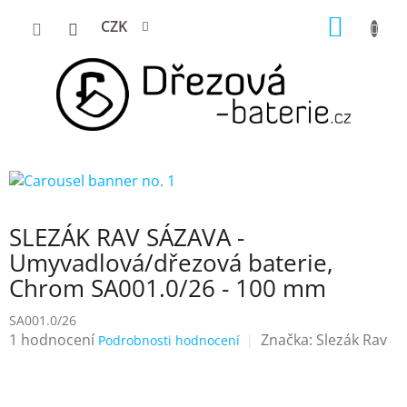
Přejít
NÁKUP
CZK
na
KOŠÍK
obsah
SLEZÁK RAV SÁZAVA -
Umyvadlová/dřezová baterie,
Chrom SA001.0/26 - 100 mm
SA001.0/26
Průměrné
1 hodnocení
Značka:
Slezák Rav
Podrobnosti hodnocení
hodnocení
produktu
je