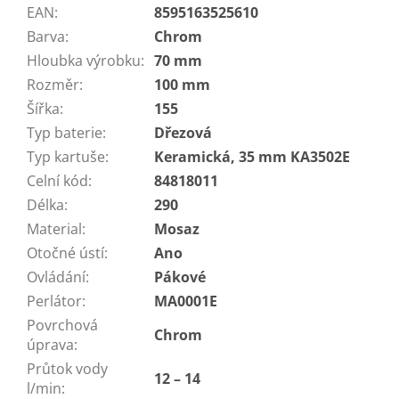
EAN
:
8595163525610
Barva
:
Chrom
Hloubka výrobku
:
70 mm
Rozměr
:
100 mm
Šířka
:
155
Typ baterie
:
Dřezová
Typ kartuše
:
Keramická, 35 mm KA3502E
Celní kód
:
84818011
Délka
:
290
Material
:
Mosaz
Otočné ústí
:
Ano
Ovládání
:
Pákové
Perlátor
:
MA0001E
Povrchová
Chrom
úprava
:
Průtok vody
12 – 14
l/min
: