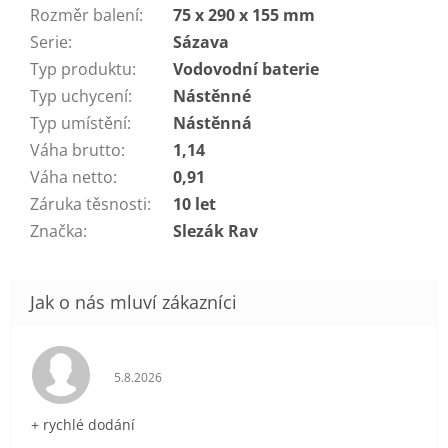
Rozměr balení
:
75 x 290 x 155 mm
Serie
:
Sázava
Typ produktu
:
Vodovodní baterie
Typ uchycení
:
Nástěnné
Typ umístění
:
Nástěnná
Váha brutto
:
1,14
Váha netto
:
0,91
Záruka těsnosti
:
10 let
Značka
:
Slezák Rav
Hodnocení obchodu je 5 z 5 hvězdiček.
5.8.2026
+ rychlé dodání