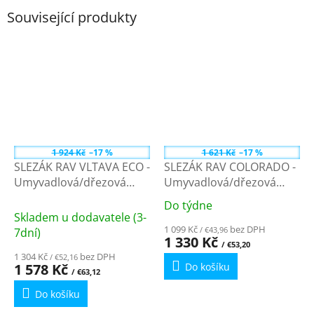
Související produkty
1 924 Kč
–17 %
1 621 Kč
–17 %
SLEZÁK RAV VLTAVA ECO -
SLEZÁK RAV COLORADO -
Umyvadlová/dřezová
Umyvadlová/dřezová
baterie, Chrom
baterie, Chrom
Do týdne
Průměrné
VTE401.0/26 - 100 mm
CO101.0/26 - 100 mm
Skladem u dodavatele (3-
hodnocení
1 099 Kč
bez DPH
/ €43,96
7dní)
produktu
1 330 Kč
/ €53,20
je
1 304 Kč
bez DPH
/ €52,16
1 578 Kč
Do košíku
5,0
/ €63,12
z
Do košíku
5