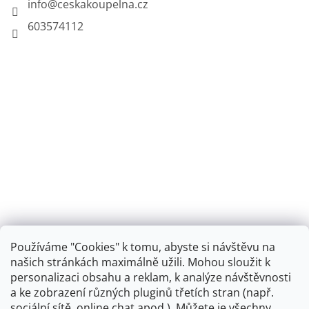
info
@
ceskakoupelna.cz
603574112
Používáme "Cookies" k tomu, abyste si návštěvu na
našich stránkách maximálně užili. Mohou sloužit k
personalizaci obsahu a reklam, k analýze návštěvnosti
Retro koupelna
a ke zobrazení různých pluginů třetích stran (např.
sociální sítě, online chat apod.). Můžete je všechny