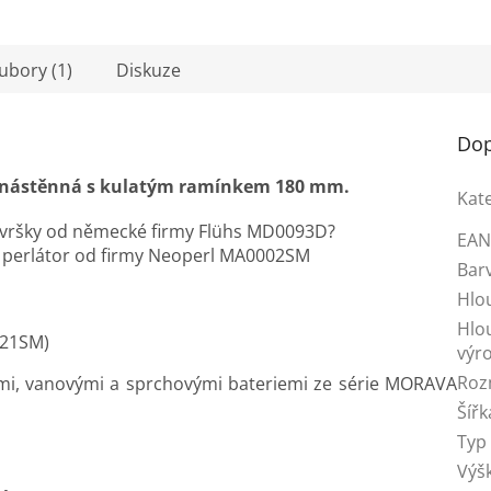
oubory (1)
Diskuze
Dop
 nástěnná s kulatým ramínkem 180 mm.
Kat
i vršky od německé firmy Flühs MD0093D?
EA
perlátor od firmy Neoperl MA0002SM
Bar
Hlo
Hlo
/21SM
)
výr
Roz
ými, vanovými a sprchovými bateriemi ze série MORAVA
Šířk
Typ
Výš