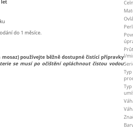
 let
Celn
Mat
Ovl
íku
Per
odání do 1 měsíce.
Pov
úpr
Prů
l/m
á mosaz) používejte běžně dostupné čistící přípravky
terie se musí po očištění opláchnout čistou vodou
Seri
Typ
pro
Typ
umí
Váh
Váh
Zna
Bar