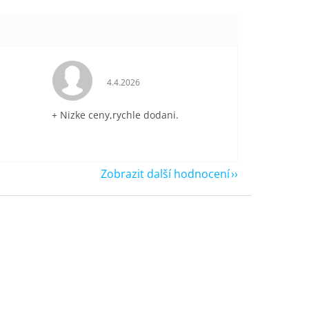
je 5 z 5 hvězdiček.
Hodnocení obchodu je 5 z 5 hvězdiček.
4.4.2026
+ Nizke ceny,rychle dodani.
Zobrazit další hodnocení