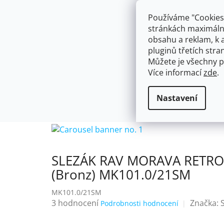
Přejít
603574112
info@ceskakoupelna.cz
na
Používáme "Cookies"
obsah
stránkách maximálně
obsahu a reklam, k 
pluginů třetích stran
Můžete je všechny p
Více informací
zde
.
AKCE
NÁSTĚNNÉ 150/100MM
SE SPRCH
SLEZÁK RAV
Slezák R
Domů
Nastavení
VODOVODNÍ BATERIE
stará mo
SLEZÁK RAV MORAVA RETRO -
(Bronz) MK101.0/21SM
MK101.0/21SM
Průměrné
3 hodnocení
Značka:
Podrobnosti hodnocení
hodnocení