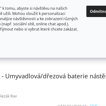
O NÁS
CENY A ZPŮSOBY DOPRAVY
KONTAKTY
OBCH
 k tomu, abyste si návštěvu na našich
Odmítn
 užili. Mohou sloužit k personalizaci
analýze návštěvnosti a ke zobrazení různých
HLEDAT
 (např. sociální sítě, online chat apod.).
řijmout nebo si vybrat které chcete zakázat.
OU
FLEXIBILNÍ
STOJÁNKOVÉ
PRO NÍZKOTLAKÉ OHŘ
av Morava baterie
SLEZÁK RAV MORAVA RETRO - Umyva
saz
Stará mosaz (Bronz) MK101.0/21SM
 Umyvadlová/dřezová baterie nást
Slezák Rav
2 541 Kč
/ €101,64
–17 %