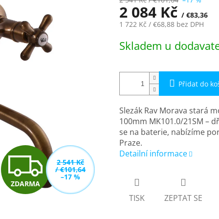
2 084 Kč
/ €83,36
1 722 Kč
/ €68,88
bez DPH
Měrná
Skladem u dodavatel
cena:
Přidat do ko
Slezák Rav Morava stará 
100mm MK101.0/21SM – dřez
se na baterie, nabízíme p
Praze.
Z
Detailní informace
2 541 Kč
/ €101,64
–17 %
ZDARMA
D
TISK
ZEPTAT SE