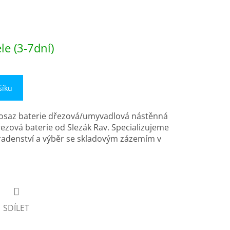
e (3-7dní)
šíku
mosaz baterie dřezová/umyvadlová nástěnná
ová baterie od Slezák Rav. Specializujeme
oradenství a výběr se skladovým zázemím v
SDÍLET