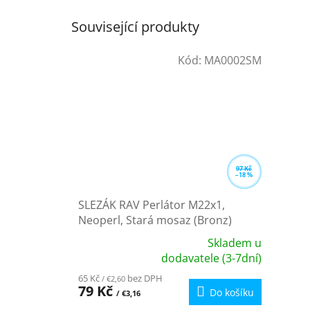
Související produkty
Kód:
MA0002SM
97 Kč
–18 %
SLEZÁK RAV Perlátor M22x1,
Neoperl, Stará mosaz (Bronz)
MA0002SM
Skladem u
Průměrné
dodavatele (3-7dní)
hodnocení
65 Kč
bez DPH
/ €2,60
produktu
79 Kč
Do košíku
/ €3,16
je