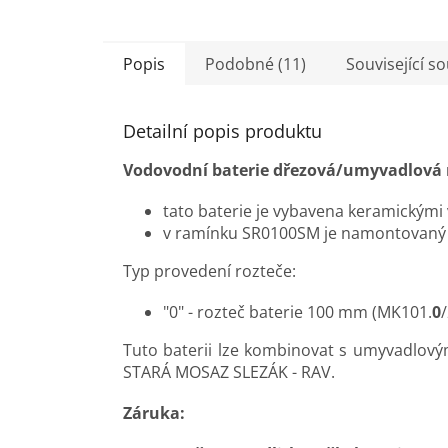
5,0
z
5
Popis
Podobné (11)
Související s
hvězdiček.
Detailní popis produktu
Vodovodní baterie dřezová/umyvadlová
tato baterie je vybavena keramickým
v ramínku SR0100SM je namontovaný 
Typ provedení rozteče:
"0" - rozteč baterie 100 mm (
MK101.
0
Tuto baterii lze kombinovat s umyvadlov
STARÁ MOSAZ SLEZÁK - RAV.
Záruka: