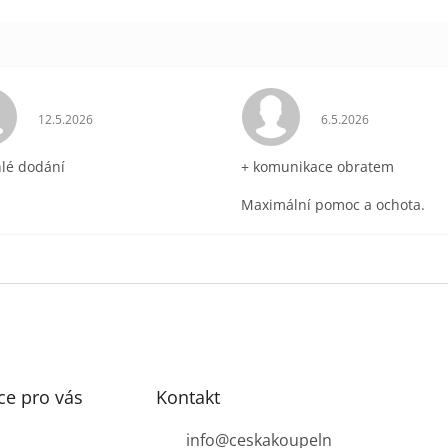
ek.
Hodnocení obchodu je 5 z 5 hvězdiček.
Hodnocení obchodu 
12.5.2026
6.5.2026
hlé dodání
+ komunikace obratem
Maximální pomoc a ochota.
ce pro vás
Kontakt
info
@
ceskakoupeln