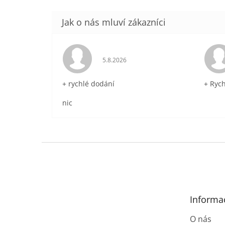
Hodnocení obchodu je 5 z 5 hvězdič
5.8.2026
+ rychlé dodání
+ Ryc
nic
Z
á
p
a
t
Informa
í
O nás