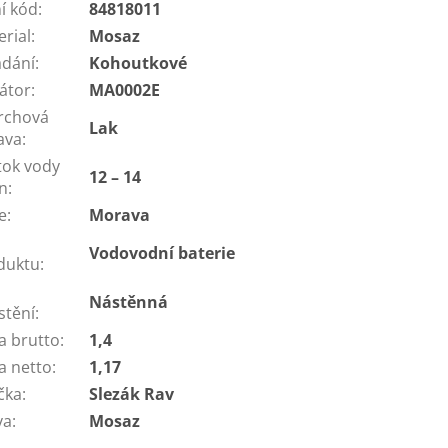
í kód
:
84818011
erial
:
Mosaz
ádání
:
Kohoutkové
látor
:
MA0002E
rchová
Lak
ava
:
tok vody
12 – 14
in
:
e
:
Morava
Vodovodní baterie
duktu
:
Nástěnná
stění
:
a brutto
:
1,4
a netto
:
1,17
čka
:
Slezák Rav
va
:
Mosaz