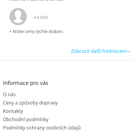
Hodnocení obchodu je 5 z 5 hvězdiček.
4.4.2026
+ Nizke ceny,rychle dodani.
Zobrazit další hodnocení
Z
á
p
a
Informace pro vás
t
O nás
í
Ceny a způsoby dopravy
Kontakty
Obchodní podmínky
Podmínky ochrany osobních údajů