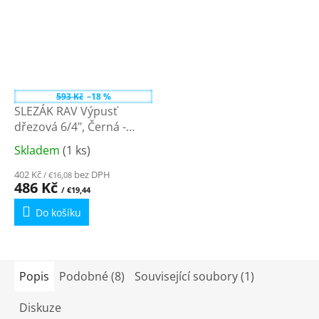
593 Kč
–18 %
SLEZÁK RAV Výpusť
dřezová 6/4", Černá -
matná MD0819CMAT
Skladem
(1 ks)
Průměrné
hodnocení
402 Kč
bez DPH
/ €16,08
produktu
486 Kč
/ €19,44
je
Do košíku
5,0
z
5
hvězdiček.
Popis
Podobné (8)
Související soubory (1)
Diskuze