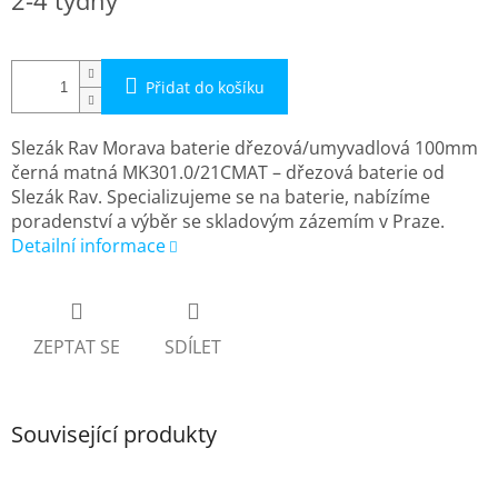
2-4 týdny
cena:
Přidat do košíku
Slezák Rav Morava baterie dřezová/umyvadlová 100mm
černá matná MK301.0/21CMAT – dřezová baterie od
Slezák Rav. Specializujeme se na baterie, nabízíme
poradenství a výběr se skladovým zázemím v Praze.
Detailní informace
ZEPTAT SE
SDÍLET
Související produkty