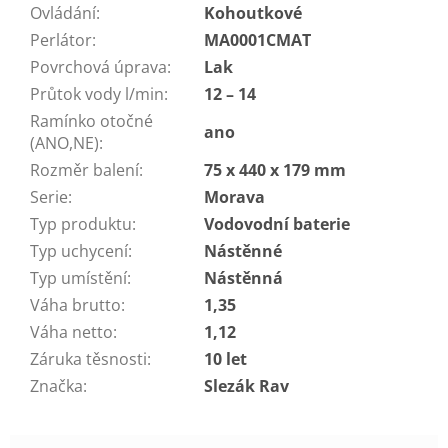
Ovládání
:
Kohoutkové
Perlátor
:
MA0001CMAT
Povrchová úprava
:
Lak
Průtok vody l/min
:
12 – 14
Ramínko otočné
ano
(ANO,NE)
:
Rozměr balení
:
75 x 440 x 179 mm
Serie
:
Morava
Typ produktu
:
Vodovodní baterie
Typ uchycení
:
Nástěnné
Typ umístění
:
Nástěnná
Váha brutto
:
1,35
Váha netto
:
1,12
Záruka těsnosti
:
10 let
Značka
:
Slezák Rav