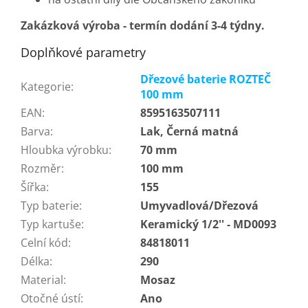
Zakázková výroba - termín dodání 3-4 týdny.
Doplňkové parametry
Dřezové baterie ROZTEČ
Kategorie
:
100 mm
EAN
:
8595163507111
Barva
:
Lak, Černá matná
Hloubka výrobku
:
70 mm
Rozměr
:
100 mm
Šířka
:
155
Typ baterie
:
Umyvadlová/Dřezová
Typ kartuše
:
Keramický 1/2'' - MD0093
Celní kód
:
84818011
Délka
:
290
Material
:
Mosaz
Otočné ústí
:
Ano