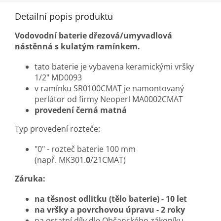
Detailní popis produktu
Vodovodní baterie dřezová/umyvadlová
nástěnná s kulatým ramínkem.
tato baterie je vybavena keramickými vršky
1/2" MD0093
v ramínku SR0100CMAT je namontovaný
perlátor od firmy Neoperl MA0002CMAT
provedení černá matná
Typ provedení rozteče:
"0" - rozteč baterie 100 mm
(např. MK301.
0
/21CMAT)
Záruka:
na těsnost odlitku (tělo baterie) - 10 let
na vršky a
povrchovou úpravu
- 2 roky
na ostatní díly dle Občanského zákoníku