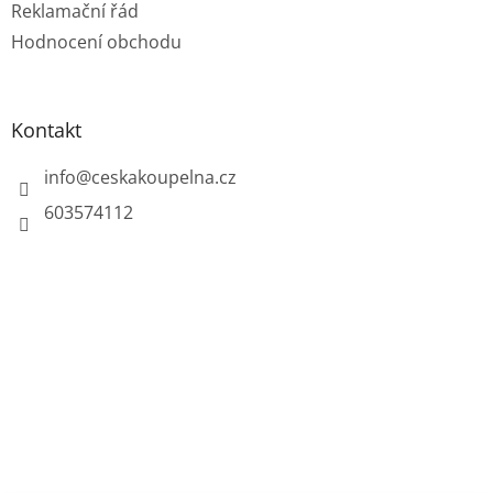
Reklamační řád
Hodnocení obchodu
Kontakt
info
@
ceskakoupelna.cz
603574112