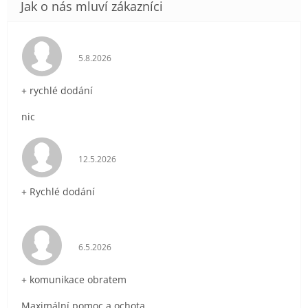
Hodnocení obchodu je 5 z 5 hvězdiček.
5.8.2026
+ rychlé dodání
nic
Hodnocení obchodu je 5 z 5 hvězdiček.
12.5.2026
+ Rychlé dodání
Hodnocení obchodu je 5 z 5 hvězdiček.
6.5.2026
+ komunikace obratem
Maximální pomoc a ochota.