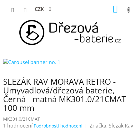
Přejít
NÁKUP
CZK
na
KOŠÍK
obsah
SLEZÁK RAV MORAVA RETRO -
Umyvadlová/dřezová baterie,
Černá - matná MK301.0/21CMAT -
100 mm
MK301.0/21CMAT
Průměrné
1 hodnocení
Značka:
Slezák Rav
Podrobnosti hodnocení
hodnocení
produktu