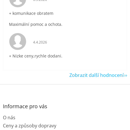
+ komunikace obratem
Maximální pomoc a ochota.
Hodnocení obchodu je 5 z 5 hvězdiček.
4.4.2026
+ Nizke ceny,rychle dodani.
Zobrazit další hodnocení
Z
á
p
a
Informace pro vás
t
O nás
í
Ceny a způsoby dopravy