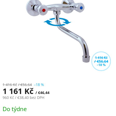
5,0
z
5
hvězdiček.
1 416 Kč
/ €56,64
–18 %
1 416 Kč
/ €56,64
–18 %
1 161 Kč
/ €46,44
960 Kč
/ €38,40
bez DPH
Měrná
Do týdne
cena: