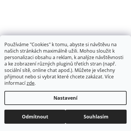
Používáme "Cookies" k tomu, abyste si návštěvu na
našich stránkách maximálně užili. Mohou sloužit k
personalizaci obsahu a reklam, k analýze návštěvnosti
Retro koupelna
a ke zobrazení různých pluginů třetích stran (např.
sociální sítě, online chat apod.). Můžete je všechny
přijmout nebo si vybrat které chcete zakázat. Více
informací
zde
.
Vytvořil Shoptet
+
plnenieshopu.cz
Nastavení
Copyright 2026
Dřezová-baterie.cz
. Všechna práva
Odmítnout
Souhlasím
vyhrazena.