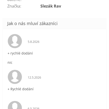
Značka
:
Slezák Rav
Hodnocení obchodu je 5 z 5 hvězdiček.
5.8.2026
+ rychlé dodání
nic
Hodnocení obchodu je 5 z 5 hvězdiček.
12.5.2026
+ Rychlé dodání
Hodnocení obchodu je 5 z 5 hvězdiček.
6.5.2026