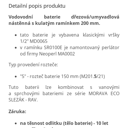
Detailní popis produktu
Vodovodní baterie dřezová/umyvadlová
nástěnná s kulatým ramínkem 200 mm.
tato baterie je vybavena klasickými vršky
1/2" MD0065
v ramínku SR0100E je namontovaný perlátor
od firmy Neoperl MA0002
Typ provedení rozteče:
"5" - rozteč baterie 150 mm (M201.
5
/21)
Tuto baterii lze kombinovat s vanovými
a sprchovými bateriemi ze série MORAVA ECO
SLEZÁK - RAV.
Záruka:
na těsnost odlitku (tělo baterie) - 10 let