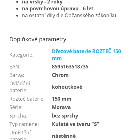
na vršky - 2 roky
na povrchovou úpravu - 6 let
na ostatní díly dle Občanského zákoníku
Doplňkové parametry
Dřezové baterie ROZTEČ 150
Kategorie
:
mm
EAN
:
8595163518735
Barva
:
Chrom
Ovládání
kohoutkové
baterie
:
Rozteč baterie
:
150 mm
Série
:
Morava
Sprcha
:
bez sprchy
Typ ramene
:
Kulaté ve tvaru "S"
Umístění
nástěnné
baterie
: