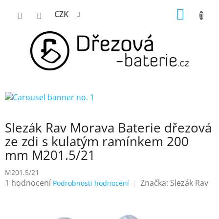
Přejít
NÁKUP
CZK
na
KOŠÍK
obsah
Slezák Rav Morava Baterie dřezová
ze zdi s kulatým ramínkem 200
mm M201.5/21
M201.5/21
Průměrné
1 hodnocení
Značka:
Slezák Rav
Podrobnosti hodnocení
hodnocení
produktu
je